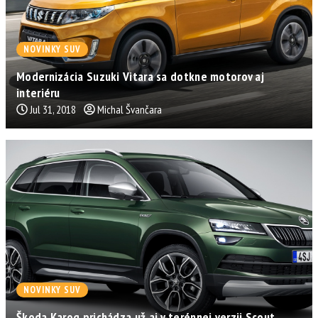
NOVINKY SUV
Modernizácia Suzuki Vitara sa dotkne motorov aj
interiéru
Jul 31, 2018
Michal Švančara
NOVINKY SUV
Škoda Karoq prichádza už aj v terénnej verzii Scout