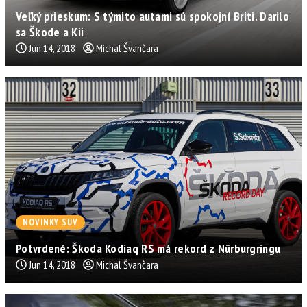
Veľký prieskum: S týmito autami sú spokojní Briti. Darilo
sa Škode a Kii
Jun 14, 2018
Michal Švančara
NOVINKY SUV
Potvrdené: Škoda Kodiaq RS má rekord z Nürburgringu
Jun 14, 2018
Michal Švančara