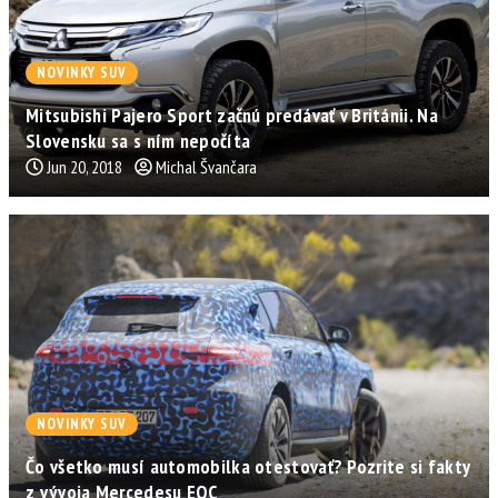
NOVINKY SUV
Mitsubishi Pajero Sport začnú predávať v Británii. Na
Slovensku sa s ním nepočíta
Jun 20, 2018
Michal Švančara
NOVINKY SUV
Čo všetko musí automobilka otestovať? Pozrite si fakty
z vývoja Mercedesu EQC