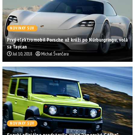
NOVINKY SUV
Prvý elektromobil Porsche už krúži po Nürburgringu, volá
sa Taycan
Jul 10, 2018
Michal Švančara
NOVINKY SUV
Suzuki oficiálne predstavilo svoje "japonské Géčko" -