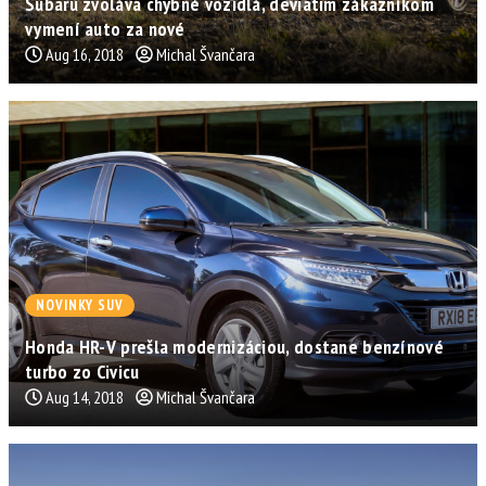
Subaru zvoláva chybné vozidlá, deviatim zákazníkom
vymení auto za nové
Aug 16, 2018
Michal Švančara
NOVINKY SUV
Honda HR-V prešla modernizáciou, dostane benzínové
turbo zo Civicu
Aug 14, 2018
Michal Švančara