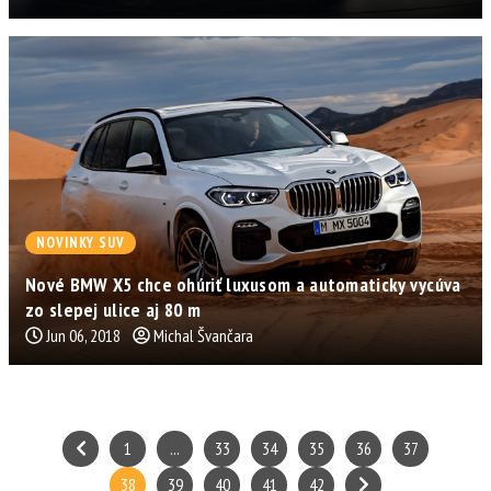
NOVINKY SUV
Nové BMW X5 chce ohúriť luxusom a automaticky vycúva
zo slepej ulice aj 80 m
Jun 06, 2018
Michal Švančara
1
...
33
34
35
36
37
38
39
40
41
42