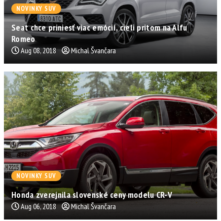
NOVINKY SUV
Seat chce priniesť viac emócií, cieli pritom na Alfu
Romeo
Aug 08, 2018
Michal Švančara
NOVINKY SUV
Honda zverejnila slovenské ceny modelu CR-V
Aug 06, 2018
Michal Švančara