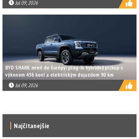
Jul 09, 2026
BYD SHARK mieri do Európy: plug-in hybridný pickup s
výkonom 436 koní a elektrickým dojazdom 90 km
Jul 09, 2026
Najčítanejšie