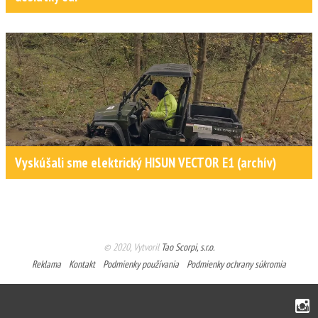
Vyskúšali sme elektrický HISUN VECTOR E1 (archív)
© 2020, Vytvoril
Tao Scorpi, s.r.o.
Reklama
Kontakt
Podmienky používania
Podmienky ochrany súkromia
Instagram