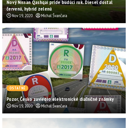
Nový Nissan Qashqai príde budúci rok. Diesel dostal
červenú, hybrid zelenú
Nov 19, 2020
Michal Švančara
OSTATNÉ
Pozor, Česko zaviedlo elektronické diaľničné známky
Nov 19, 2020
Michal Švančara