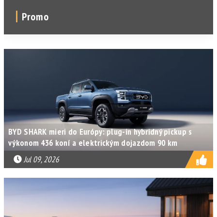
Promo
BYD SHARK mieri do Európy: plug-in hybridný pickup s
výkonom 436 koní a elektrickým dojazdom 90 km
Jul 09, 2026