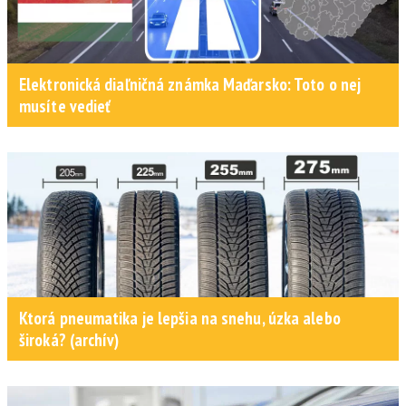
Elektronická diaľničná známka Maďarsko: Toto o nej
musíte vedieť
Ktorá pneumatika je lepšia na snehu, úzka alebo
široká? (archív)