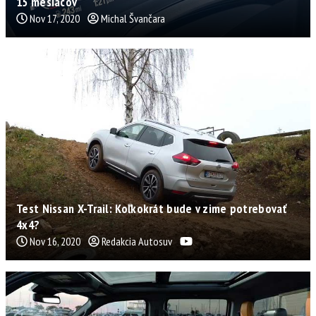
15 mesiacov
Nov 17, 2020
Michal Švančara
Test Nissan X-Trail: Koľkokrát bude v zime potrebovať
4x4?
Nov 16, 2020
Redakcia Autosuv