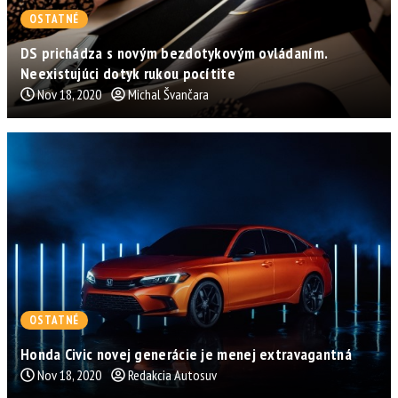
OSTATNÉ
DS prichádza s novým bezdotykovým ovládaním.
Neexistujúci dotyk rukou pocítite
Nov 18, 2020
Michal Švančara
OSTATNÉ
Honda Civic novej generácie je menej extravagantná
Nov 18, 2020
Redakcia Autosuv