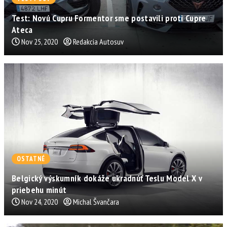
Test: Novú Cupru Formentor sme postavili proti Cupre
Ateca
Nov 25, 2020
Redakcia Autosuv
OSTATNÉ
Belgický výskumník dokáže ukradnúť Teslu Model X v
priebehu minút
Nov 24, 2020
Michal Švančara