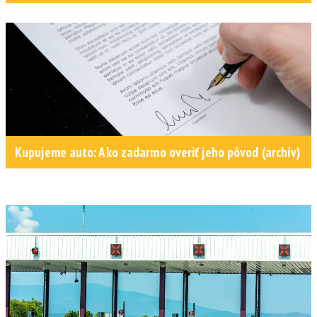
Kupujeme auto: Ako zadarmo overiť jeho pôvod (archív)