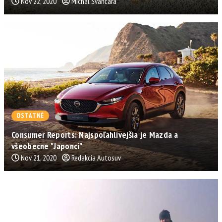
Nov 22, 2020
Michal Švančara
OSTATNÉ
Consumer Reports: Najspoľahlivejšia je Mazda a
všeobecne "Japonci"
Nov 21, 2020
Redakcia Autosuv