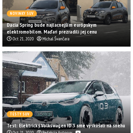
NOVINKY SUV
Dacia Spring bude najlacnejším európskym
elektromobilom. Maďari prezradili jej cenu
Oct 21, 2020
Michal Švančara
TESTY SUV
Test: Elektrický Volkswagen ID.3 sme vyskúšali na snehu
Oct 21, 2020
Redakcia Autosuv