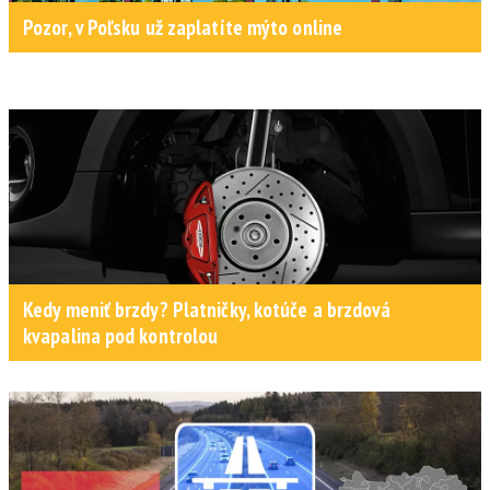
Pozor, v Poľsku už zaplatíte mýto online
Kedy meniť brzdy? Platničky, kotúče a brzdová
kvapalina pod kontrolou