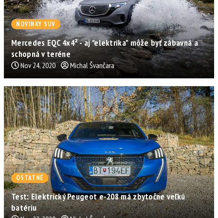
NOVINKY SUV
Mercedes EQC 4x4² - aj "elektrika" môže byť zábavná a
schopná v teréne
Nov 24, 2020
Michal Švančara
OSTATNÉ
Test: Elektrický Peugeot e-208 má zbytočne veľkú
batériu