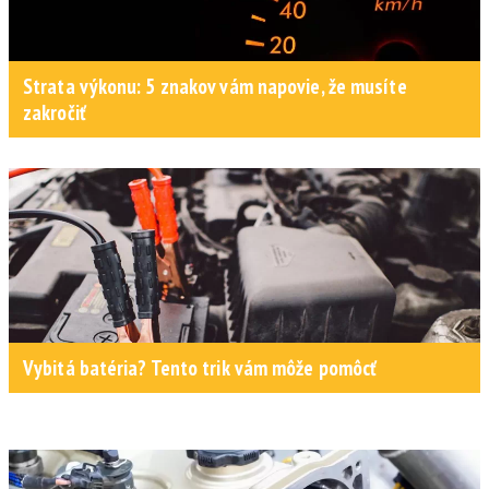
Strata výkonu: 5 znakov vám napovie, že musíte
zakročiť
Vybitá batéria? Tento trik vám môže pomôcť