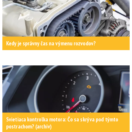
Kedy je správny čas na výmenu rozvodov?
Svietiaca kontrolka motora: Čo sa skrýva pod týmto
postrachom? (archív)