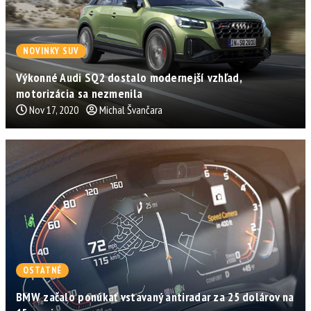
NOVINKY SUV
Výkonné Audi SQ2 dostalo modernejší vzhľad,
motorizácia sa nezmenila
Nov 17, 2020
Michal Švančara
OSTATNÉ
BMW začalo ponúkať vstavaný antiradar za 25 dolárov na