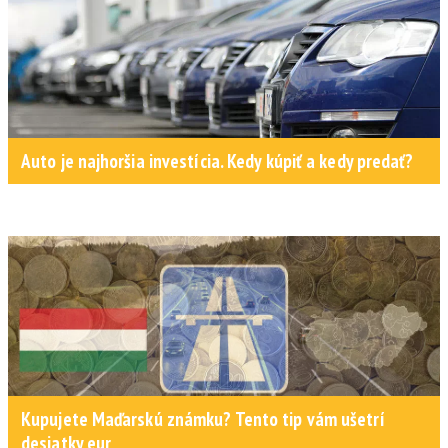
Auto je najhoršia investícia. Kedy kúpiť a kedy predať?
Kupujete Maďarskú známku? Tento tip vám ušetrí
desiatky eur