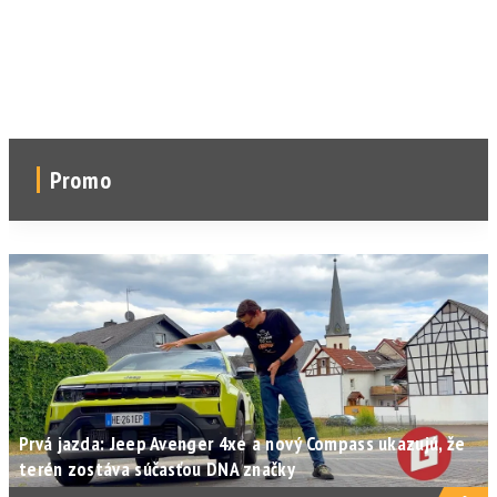
Promo
Prvá jazda: Jeep Avenger 4xe a nový Compass ukazujú, že
terén zostáva súčasťou DNA značky