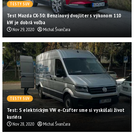
TESTY SUV
Test Mazda CX-30: Benzínový dvojliter s výkonom 110
kW je dobrá voľba
Nov 29, 2020
Michal Švančara
TESTY SUV
Test: S elektrickým VW e-Crafter sme si vyskúšali život
kuriéra
Nov 28, 2020
Michal Švančara