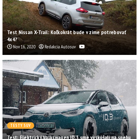
Test Nissan X-Trail: Koľkokrát bude v zime potrebovať
4x4?
Nov 16, 2020
Redakcia Autosuv
TESTY SUV
Test: Elektrický Volkswagen ID.3 sme vyskúšali na snehu