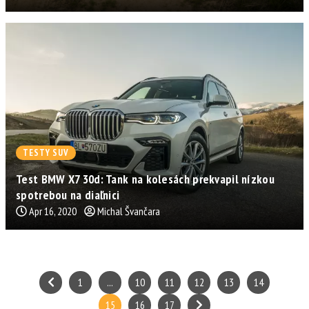
TESTY SUV
Test BMW X7 30d: Tank na kolesách prekvapil nízkou
spotrebou na diaľnici
Apr 16, 2020
Michal Švančara
1
...
10
11
12
13
14
15
16
17