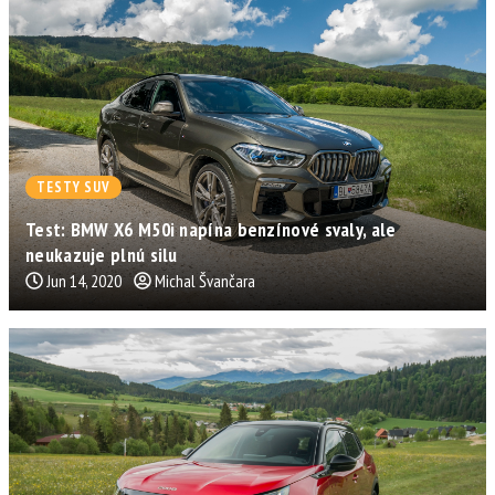
TESTY SUV
Test: BMW X6 M50i napína benzínové svaly, ale
neukazuje plnú silu
Jun 14, 2020
Michal Švančara