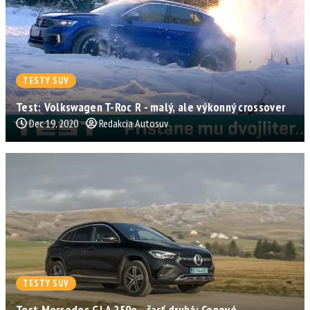
TESTY SUV
Test: Volkswagen T-Roc R - malý, ale výkonný crossover
Dec 19, 2020
Redakcia Autosuv
TESTY SUV
Test Mercedes GLA 250e - časť druhá: Cenové