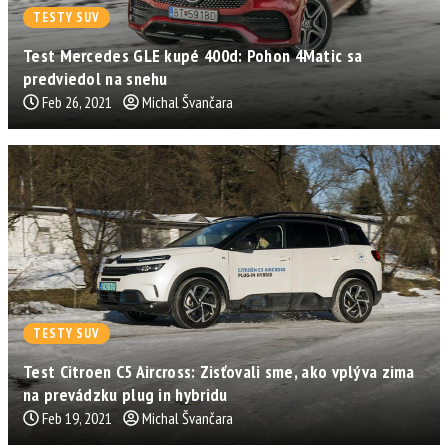
TESTY SUV
Test Mercedes GLE kupé 400d: Pohon 4Matic sa
predviedol na snehu
Feb 26, 2021
Michal Švančara
TESTY SUV
Test Citroen C5 Aircross: Zisťovali sme, ako vplýva zima
na prevádzku plug in hybridu
Feb 19, 2021
Michal Švančara