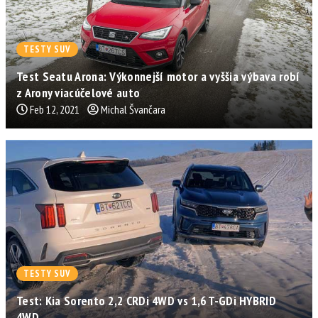
TESTY SUV
Test Seatu Arona: Výkonnejší motor a vyššia výbava robí
z Arony viacúčelové auto
Feb 12, 2021
Michal Švančara
TESTY SUV
Test: Kia Sorento 2,2 CRDi 4WD vs 1,6 T-GDi HYBRID
4WD