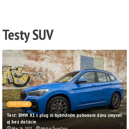
Testy SUV
TESTY SUV
Test: BMW X1 s plug in hybridným pohonom dáva zmysel
aj bez dotácie
Mar 26, 2021
Michal Švančara