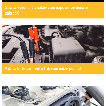
Strata výkonu: 5 znakov vám napovie, že musíte
zakročiť
Vybitá batéria? Tento trik vám môže pomôcť