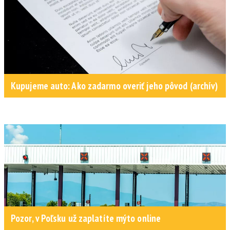
Kupujeme auto: Ako zadarmo overiť jeho pôvod (archív)
Pozor, v Poľsku už zaplatíte mýto online