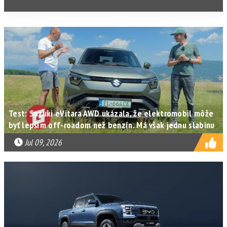
Test: Suzuki eVitara AWD ukázala, že elektromobil môže
byť lepším off-roadom než benzín. Má však jednu slabinu
Jul 09, 2026