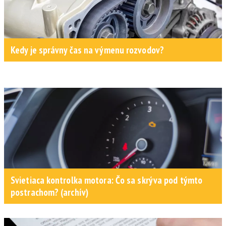
Kedy je správny čas na výmenu rozvodov?
Svietiaca kontrolka motora: Čo sa skrýva pod týmto
postrachom? (archív)