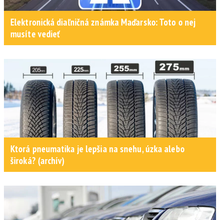
Elektronická diaľničná známka Maďarsko: Toto o nej
musíte vedieť
Ktorá pneumatika je lepšia na snehu, úzka alebo
široká? (archív)