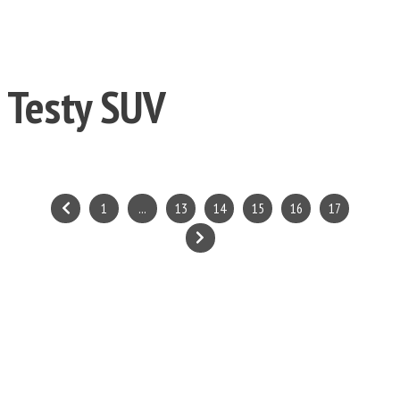
Testy SUV
1
...
13
14
15
16
17