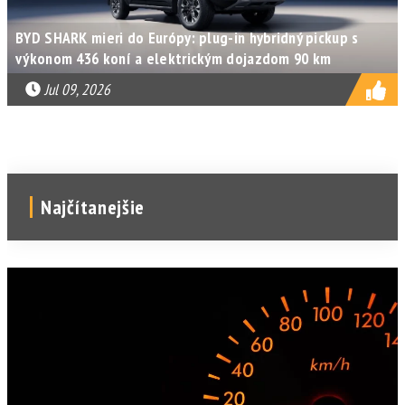
BYD SHARK mieri do Európy: plug-in hybridný pickup s
výkonom 436 koní a elektrickým dojazdom 90 km
Jul 09, 2026
Najčítanejšie