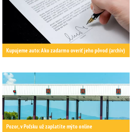
Kupujeme auto: Ako zadarmo overiť jeho pôvod (archív)
Pozor, v Poľsku už zaplatíte mýto online