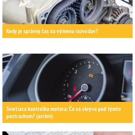
Kedy je správny čas na výmenu rozvodov?
Svietiaca kontrolka motora: Čo sa skrýva pod týmto
postrachom? (archív)