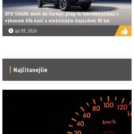
BYD SHARK mieri do Európy: plug-in hybridný pickup s
výkonom 436 koní a elektrickým dojazdom 90 km
Jul 09, 2026
Najčítanejšie