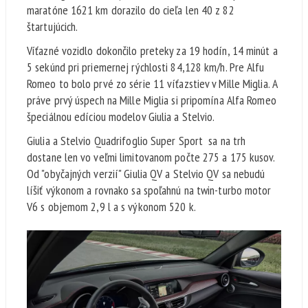
maratóne 1621 km dorazilo do cieľa len 40 z 82
štartujúcich.
Víťazné vozidlo dokončilo preteky za 19 hodín, 14 minút a
5 sekúnd pri priemernej rýchlosti 84,128 km/h. Pre Alfu
Romeo to bolo prvé zo série 11 víťazstiev v Mille Miglia. A
práve prvý úspech na Mille Miglia si pripomína Alfa Romeo
špeciálnou edíciou modelov Giulia a Stelvio.
Giulia a Stelvio Quadrifoglio Super Sport sa na trh
dostane len vo veľmi limitovanom počte 275 a 175 kusov.
Od "obyčajných verzií" Giulia QV a Stelvio QV sa nebudú
líšiť výkonom a rovnako sa spoľahnú na twin-turbo motor
V6 s objemom 2,9 l a s výkonom 520 k.