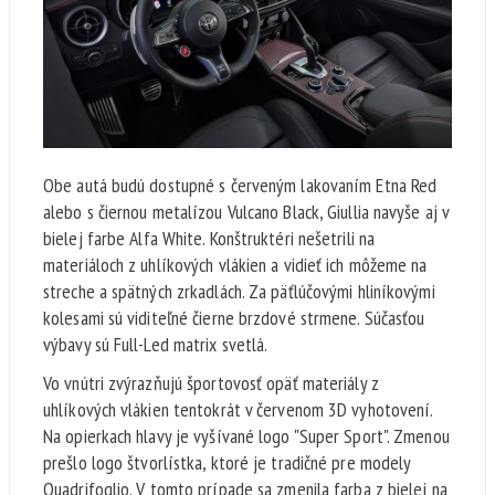
Obe autá budú dostupné s červeným lakovaním Etna Red
alebo s čiernou metalízou Vulcano Black, Giullia navyše aj v
bielej farbe Alfa White. Konštruktéri nešetrili na
materiáloch z uhlíkových vlákien a vidieť ich môžeme na
streche a spätných zrkadlách. Za päťlúčovými hliníkovými
kolesami sú viditeľné čierne brzdové strmene. Súčasťou
výbavy sú Full-Led matrix svetlá.
Vo vnútri zvýrazňujú športovosť opäť materiály z
uhlíkových vlákien tentokrát v červenom 3D vyhotovení.
Na opierkach hlavy je vyšívané logo "Super Sport". Zmenou
prešlo logo štvorlístka, ktoré je tradičné pre modely
Quadrifoglio. V tomto prípade sa zmenila farba z bielej na