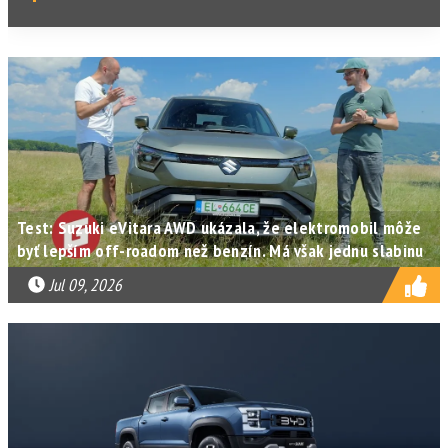
Test: Suzuki eVitara AWD ukázala, že elektromobil môže
byť lepším off-roadom než benzín. Má však jednu slabinu
Jul 09, 2026