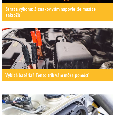
Strata výkonu: 5 znakov vám napovie, že musíte
zakročiť
Vybitá batéria? Tento trik vám môže pomôcť