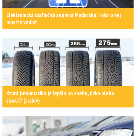
Elektronická diaľničná známka Maďarsko: Toto o nej
musíte vedieť
Ktorá pneumatika je lepšia na snehu, úzka alebo
široká? (archív)