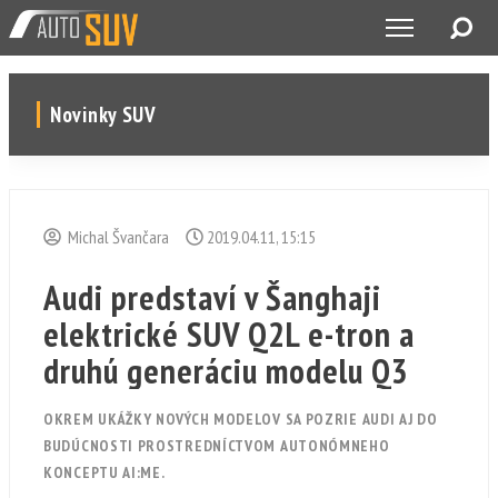
Novinky SUV
Michal Švančara
2019.04.11, 15:15
Audi predstaví v Šanghaji
elektrické SUV Q2L e-tron a
druhú generáciu modelu Q3
OKREM UKÁŽKY NOVÝCH MODELOV SA POZRIE AUDI AJ DO
BUDÚCNOSTI PROSTREDNÍCTVOM AUTONÓMNEHO
KONCEPTU AI:ME.