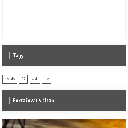
Tagy
Novinky
Q2
Audi
suv
Pokračovať v čítaní