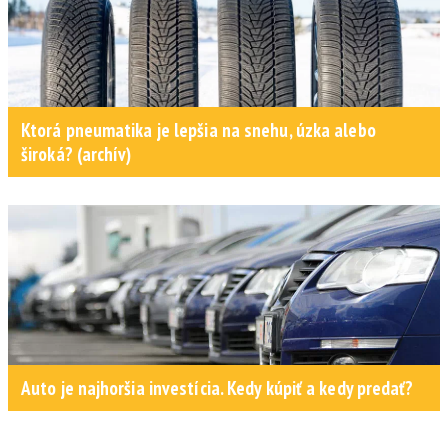
Ktorá pneumatika je lepšia na snehu, úzka alebo
široká? (archív)
Auto je najhoršia investícia. Kedy kúpiť a kedy predať?