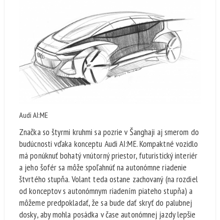
Audi AI:ME
Značka so štyrmi kruhmi sa pozrie v Šanghaji aj smerom do
budúcnosti vďaka konceptu Audi AI:ME. Kompaktné vozidlo
má ponúknuť bohatý vnútorný priestor, futuristický interiér
a jeho šofér sa môže spoľahnúť na autonómne riadenie
štvrtého stupňa. Volant teda ostane zachovaný (na rozdiel
od konceptov s autonómnym riadením piateho stupňa) a
môžeme predpokladať, že sa bude dať skryť do palubnej
dosky, aby mohla posádka v čase autonómnej jazdy lepšie