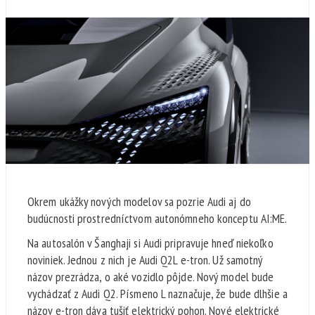
Okrem ukážky nových modelov sa pozrie Audi aj do
budúcnosti prostredníctvom autonómneho konceptu AI:ME.
Na autosalón v Šanghaji si Audi pripravuje hneď niekoľko
noviniek. Jednou z nich je Audi Q2L e-tron. Už samotný
názov prezrádza, o aké vozidlo pôjde. Nový model bude
vychádzať z Audi Q2. Písmeno L naznačuje, že bude dlhšie a
názov e-tron dáva tušiť elektrický pohon. Nové elektrické