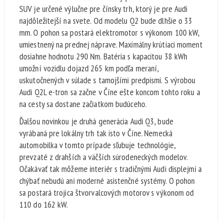
SUV je určené výlučne pre čínsky trh, ktorý je pre Audi
najdôležitejší na svete. Od modelu Q2 bude dlhšie o 33
mm. O pohon sa postará elektromotor s výkonom 100 kW,
umiestnený na prednej náprave. Maximálny krútiaci moment
dosiahne hodnotu 290 Nm. Batéria s kapacitou 38 kWh
umožní vozidlu dojazd 265 km podľa meraní,
uskutočnených v súlade s tamojšími predpismi. S výrobou
Audi Q2L e-tron sa začne v Číne ešte koncom tohto roku a
na cesty sa dostane začiatkom budúceho.
Ďalšou novinkou je druhá generácia Audi Q3, bude
vyrábaná pre lokálny trh tak isto v Číne. Nemecká
automobilka v tomto prípade sľubuje technológie,
prevzaté z drahších a väčších súrodeneckých modelov.
Očakávať tak môžeme interiér s tradičnými Audi displejmi a
chýbať nebudú ani moderné asistenčné systémy. O pohon
sa postará trojica štvorvalcových motorov s výkonom od
110 do 162 kW.