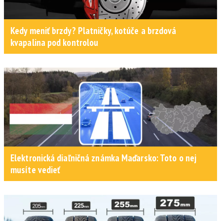
Kedy meniť brzdy? Platničky, kotúče a brzdová
kvapalina pod kontrolou
Elektronická diaľničná známka Maďarsko: Toto o nej
musíte vedieť