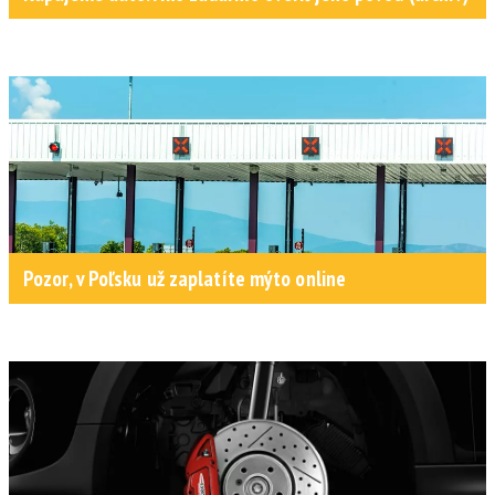
Pozor, v Poľsku už zaplatíte mýto online