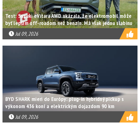
Test: Suzuki eVitara AWD ukázala, že elektromobil môže
byť lepším off-roadom než benzín. Má však jednu slabinu
Jul 09, 2026
BYD SHARK mieri do Európy: plug-in hybridný pickup s
výkonom 436 koní a elektrickým dojazdom 90 km
Jul 09, 2026