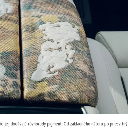
itie jej dodávajú rôznorodý pigment. Od základného náteru po priesvitný 