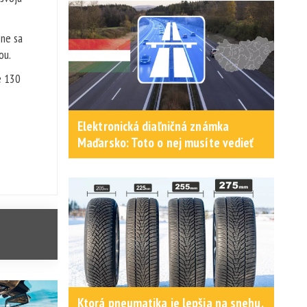
mne sa
ou.
e 130
Elektronická diaľničná známka
Maďarsko: Toto o nej musíte vedieť
Ktorá pneumatika je lepšia na snehu,