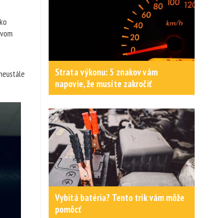
Ako
ctvom
Strata výkonu: 5 znakov vám
 neustále
napovie, že musíte zakročiť
Vybitá batéria? Tento trik vám môže
pomôcť