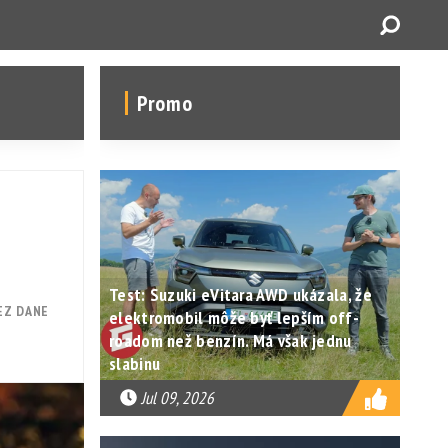
Promo
Test: Suzuki eVitara AWD ukázala, že
EZ DANE
elektromobil môže byť lepším off-
roadom než benzín. Má však jednu
slabinu
Jul 09, 2026