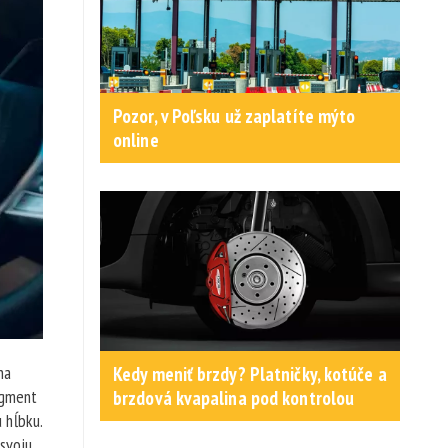
Pozor, v Poľsku už zaplatíte mýto
online
na
Kedy meniť brzdy? Platničky, kotúče a
igment
brzdová kvapalina pod kontrolou
 hĺbku.
svoju