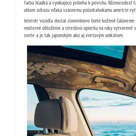
farba hladká a vynikajúco prilieha k povrchu. Rôznorodosť 
uhlom odrazu vďaka vzácnemu polodrahokamu ametrín vytvár
Interiér vozidla dostal slonovinovo biele kožené čalúnenie
vnútorné obloženie a stredovú opierku na ruky vytvorené v 
svete a je tak japonským ako aj svetovým unikátom.