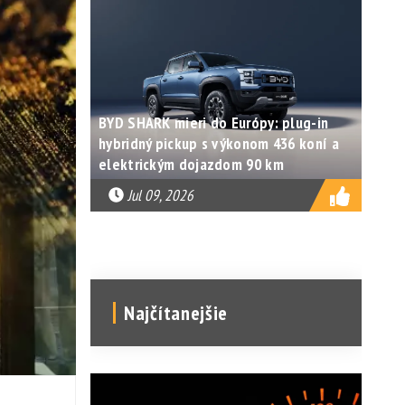
BYD SHARK mieri do Európy: plug-in
hybridný pickup s výkonom 436 koní a
elektrickým dojazdom 90 km
Jul 09, 2026
Najčítanejšie