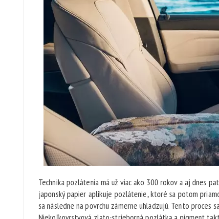
Technika pozlátenia má už viac ako 300 rokov a aj dnes pa
japonský papier aplikuje pozlátenie, ktoré sa potom priamo
sa následne na povrchu zámerne uhladzujú. Tento proces s
Niekoľkovrstvová zlato-strieborná pozlátka a pigment tak