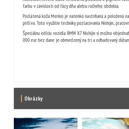
farbu v závislosti od fázy dňa alebo ročného obdobia.
Pozlátená koža Merino je natenko nastrihaná a položená n
prišíva. Toto využitie techniky pozlacovania Nishijin, prac
Špeciálnu edíciu vozidla BMW X7 Nishijin si možno objedna
000 eur bez dane je obmedzený na tri a odhadovaný dátum
Obrázky