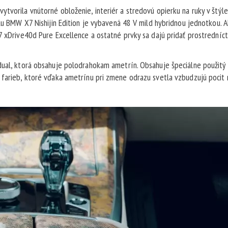
tvorila vnútorné obloženie, interiér a stredovú opierku na ruky v štýle
elu BMW X7 Nishijin Edition je vybavená 48 V mild hybridnou jednotkou. 
X7 xDrive40d Pure Excellence a ostatné prvky sa dajú pridať prostrední
dual, ktorá obsahuje polodrahokam ametrín. Obsahuje špeciálne použitý
 farieb, ktoré vďaka ametrínu pri zmene odrazu svetla vzbudzujú pocit