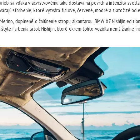
farieb sa vďaka viacvrstvovému laku dostáva na povrch a intenzita svetla
ajú sfarbenie, ktoré vytvára fialové, červené, modré a zlatožlté odle
 Merino, doplnené o čalúnenie stropu alkantarou. BMW X7 Nishijin editio
štýle farbenia látok Nishijin, ktoré okrem tohto vozidla nemá žiadne in