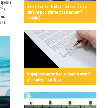
 spolu s
Svietiaca kontrolka motora: Čo sa
sky.
skrýva pod týmto postrachom?
n má
(archív)
é na
Kupujeme auto: Ako zadarmo overiť
jeho pôvod (archív)