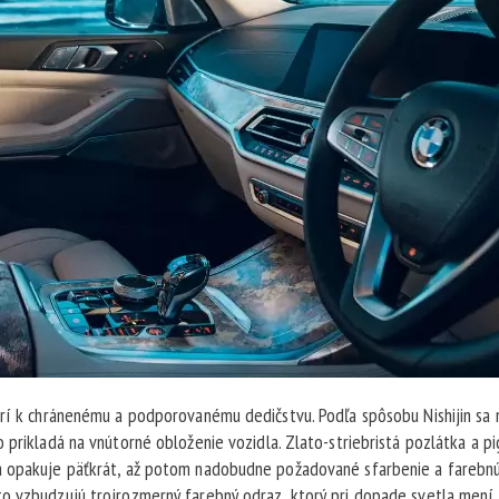
trí k chránenému a podporovanému dedičstvu. Podľa spôsobu Nishijin sa 
 prikladá na vnútorné obloženie vozidla. Zlato-striebristá pozlátka a p
a opakuje päťkrát, až potom nadobudne požadované sfarbenie a farebnú
to vzbudzujú trojrozmerný farebný odraz, ktorý pri dopade svetla mení 