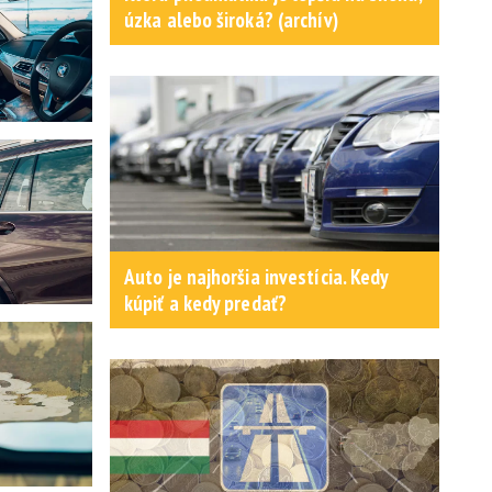
úzka alebo široká? (archív)
Auto je najhoršia investícia. Kedy
kúpiť a kedy predať?