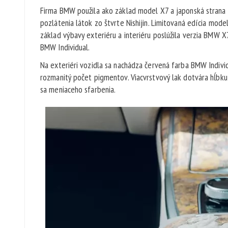
Firma BMW použila ako základ model X7 a japonská strana vy
pozlátenia látok zo štvrte Nishijin. Limitovaná edícia mod
základ výbavy exteriéru a interiéru poslúžila verzia BMW 
BMW Individual.
Na exteriéri vozidla sa nachádza červená farba BMW Indivi
rozmanitý počet pigmentov. Viacvrstvový lak dotvára hĺbku
sa meniaceho sfarbenia.