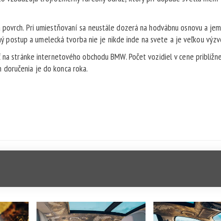
a povrch. Pri umiestňovaní sa neustále dozerá na hodvábnu osnovu a je
ovný postup a umelecká tvorba nie je nikde inde na svete a je veľkou výzv
ť na stránke internetového obchodu BMW. Počet vozidiel v cene približn
 doručenia je do konca roka.