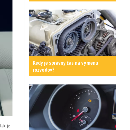
Kedy je správny čas na výmenu
rozvodov?
lak je