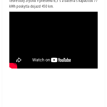
teoreticky zrýchlil v priebehu 6,5 s a batéria s kapacitou 77
kWh poskytla dojazd 450 km.