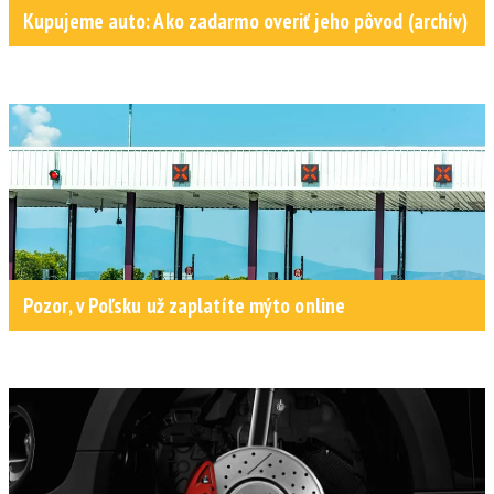
Kupujeme auto: Ako zadarmo overiť jeho pôvod (archív)
Pozor, v Poľsku už zaplatíte mýto online