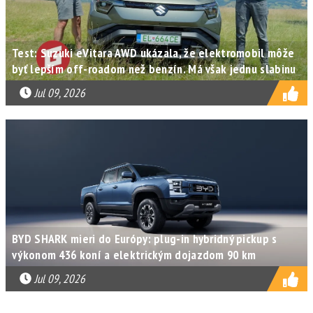
Test: Suzuki eVitara AWD ukázala, že elektromobil môže
byť lepším off-roadom než benzín. Má však jednu slabinu
Jul 09, 2026
BYD SHARK mieri do Európy: plug-in hybridný pickup s
výkonom 436 koní a elektrickým dojazdom 90 km
Jul 09, 2026