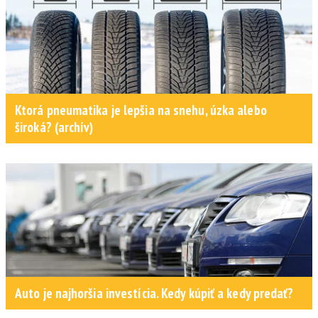
Ktorá pneumatika je lepšia na snehu, úzka alebo
široká? (archív)
Auto je najhoršia investícia. Kedy kúpiť a kedy predať?