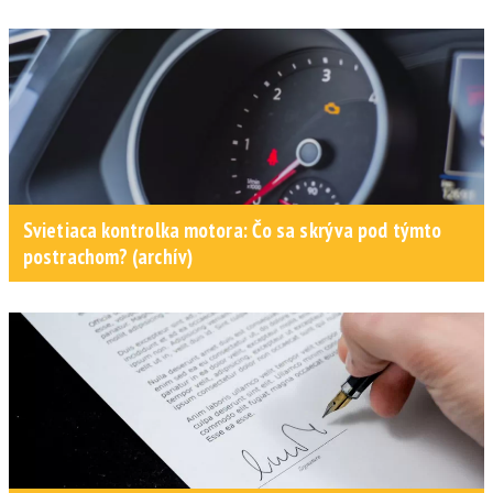
Svietiaca kontrolka motora: Čo sa skrýva pod týmto
postrachom? (archív)