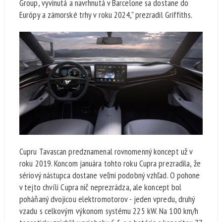
Group, vyvinutá a navrhnutá v Barcelone sa dostane do
Európy a zámorské trhy v roku 2024," prezradil Griffiths.
Cupru Tavascan predznamenal rovnomenný koncept už v
roku 2019. Koncom januára tohto roku Cupra prezradila, že
sériový nástupca dostane veľmi podobný vzhľad. O pohone
v tejto chvíli Cupra nič neprezrádza, ale koncept bol
poháňaný dvojicou elektromotorov - jeden vpredu, druhý
vzadu s celkovým výkonom systému 225 kW. Na 100 km/h