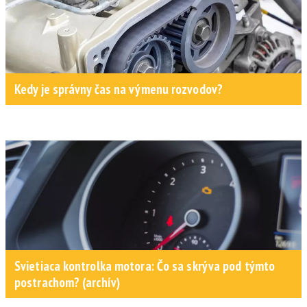
Kedy je správny čas na výmenu rozvodov?
Svietiaca kontrolka motora: Čo sa skrýva pod týmto
postrachom? (archív)