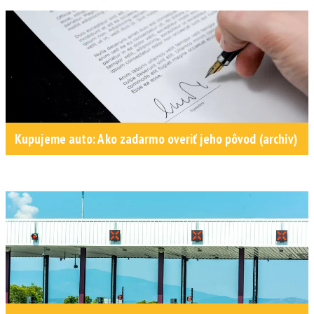
Kupujeme auto: Ako zadarmo overiť jeho pôvod (archív)