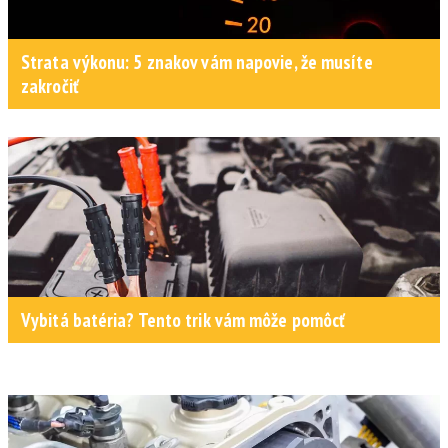
Strata výkonu: 5 znakov vám napovie, že musíte
zakročiť
Vybitá batéria? Tento trik vám môže pomôcť