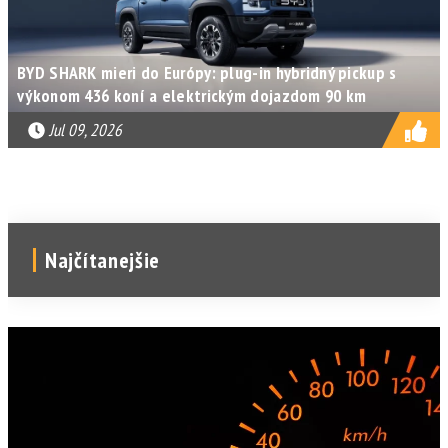
BYD SHARK mieri do Európy: plug-in hybridný pickup s
výkonom 436 koní a elektrickým dojazdom 90 km
Jul 09, 2026
Najčítanejšie