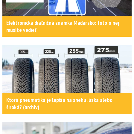
Elektronická diaľničná známka Maďarsko: Toto o nej
musíte vedieť
Ktorá pneumatika je lepšia na snehu, úzka alebo
široká? (archív)