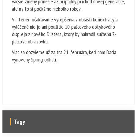
väčšie zmeny prinesie až prípadný príchod novej generácie,
ale na to si počkáme niekoľko rokov.
V interiéri očakávame vylepšenia v oblasti konektivity a
vylúčené nie je ani použitie 10-palcového dotykového
displeja z nového Dustera, ktorý by nahradil súčasnú 7-
palcovú obrazovku.
Viac sa dozvieme už zajtra 21. februára, keď nám Dacia
vynovený Spring odhalí.
Tagy