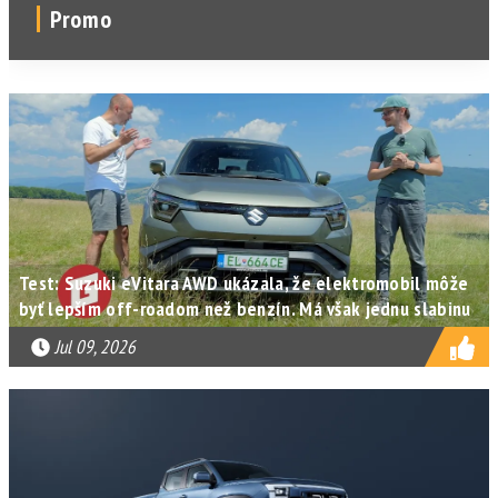
Promo
Test: Suzuki eVitara AWD ukázala, že elektromobil môže
byť lepším off-roadom než benzín. Má však jednu slabinu
Jul 09, 2026