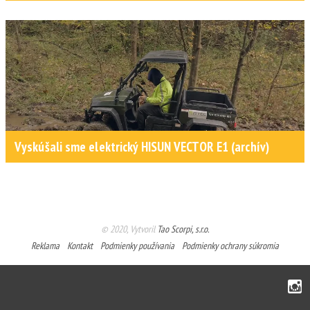
Vyskúšali sme elektrický HISUN VECTOR E1 (archív)
© 2020, Vytvoril
Tao Scorpi, s.r.o.
Reklama
Kontakt
Podmienky používania
Podmienky ochrany súkromia
Instagram