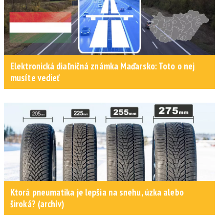
Elektronická diaľničná známka Maďarsko: Toto o nej
musíte vedieť
Ktorá pneumatika je lepšia na snehu, úzka alebo
široká? (archív)