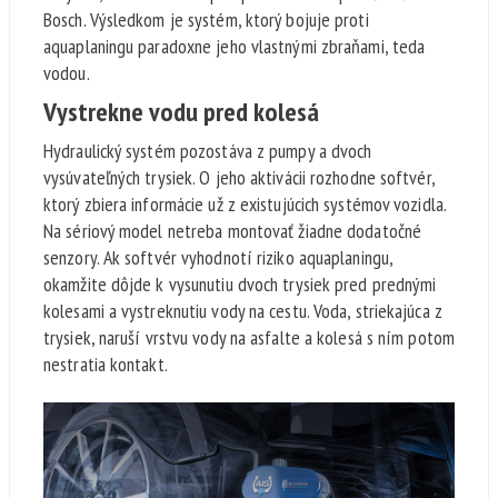
Bosch. Výsledkom je systém, ktorý bojuje proti
aquaplaningu paradoxne jeho vlastnými zbraňami, teda
vodou.
Vystrekne vodu pred kolesá
Hydraulický systém pozostáva z pumpy a dvoch
vysúvateľných trysiek. O jeho aktivácii rozhodne softvér,
ktorý zbiera informácie už z existujúcich systémov vozidla.
Na sériový model netreba montovať žiadne dodatočné
senzory. Ak softvér vyhodnotí riziko aquaplaningu,
okamžite dôjde k vysunutiu dvoch trysiek pred prednými
kolesami a vystreknutiu vody na cestu. Voda, striekajúca z
trysiek, naruší vrstvu vody na asfalte a kolesá s ním potom
nestratia kontakt.