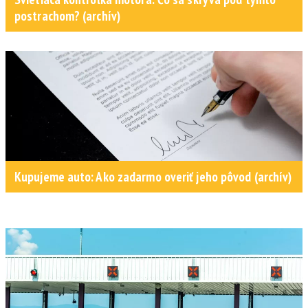
postrachom? (archív)
Kupujeme auto: Ako zadarmo overiť jeho pôvod (archív)