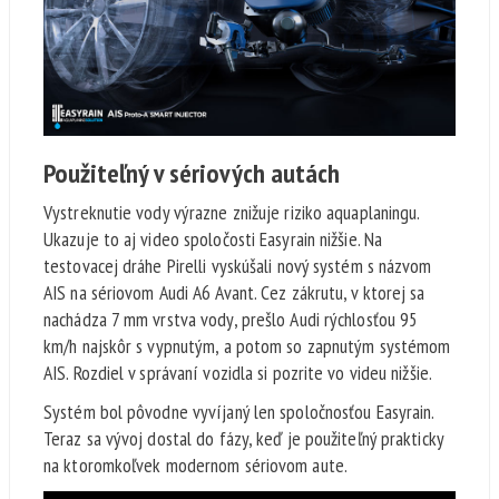
Použiteľný v sériových autách
Vystreknutie vody výrazne znižuje riziko aquaplaningu.
Ukazuje to aj video spoločosti Easyrain nižšie. Na
testovacej dráhe Pirelli vyskúšali nový systém s názvom
AIS na sériovom Audi A6 Avant. Cez zákrutu, v ktorej sa
nachádza 7 mm vrstva vody, prešlo Audi rýchlosťou 95
km/h najskôr s vypnutým, a potom so zapnutým systémom
AIS. Rozdiel v správaní vozidla si pozrite vo videu nižšie.
Systém bol pôvodne vyvíjaný len spoločnosťou Easyrain.
Teraz sa vývoj dostal do fázy, keď je použiteľný prakticky
na ktoromkoľvek modernom sériovom aute.