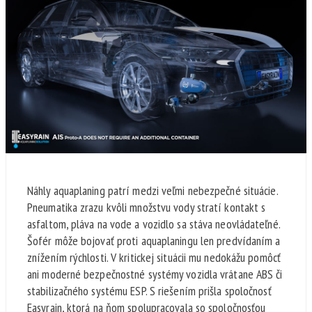
Náhly aquaplaning patrí medzi veľmi nebezpečné situácie.
Pneumatika zrazu kvôli množstvu vody stratí kontakt s
asfaltom, pláva na vode a vozidlo sa stáva neovládateľné.
Šofér môže bojovať proti aquaplaningu len predvídaním a
znížením rýchlosti. V kritickej situácii mu nedokážu pomôcť
ani moderné bezpečnostné systémy vozidla vrátane ABS či
stabilizačného systému ESP. S riešením prišla spoločnosť
Easyrain, ktorá na ňom spolupracovala so spoločnosťou