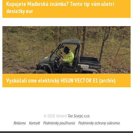
Kupujete Maďarskú známku? Tento tip vám ušetrí
desiatky eur
Vyskúšali sme elektrický HISUN VECTOR E1 (archív)
© 2020, Vytvoril
Tao Scorpi, s.r.o.
Reklama
Kontakt
Podmienky používania
Podmienky ochrany súkromia