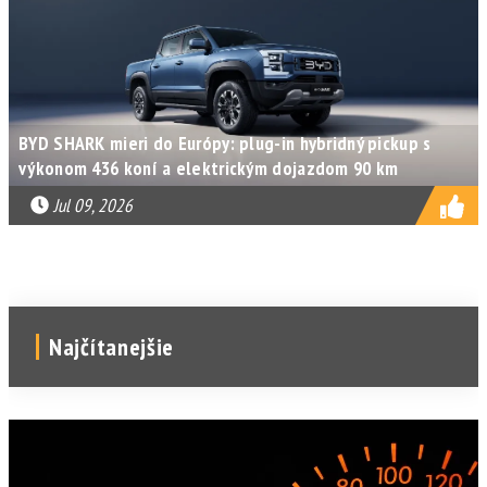
BYD SHARK mieri do Európy: plug-in hybridný pickup s
výkonom 436 koní a elektrickým dojazdom 90 km
Jul 09, 2026
Najčítanejšie