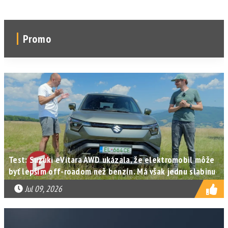
Promo
Test: Suzuki eVitara AWD ukázala, že elektromobil môže
byť lepším off-roadom než benzín. Má však jednu slabinu
Jul 09, 2026