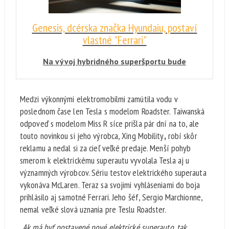
Genesis, dcérska značka Hyundaiu, postaví
vlastné "Ferrari"
Na vývoj hybridného superšportu bude
dohliadať Albert Biermann, bývalý šéf divízie
BMW M:
Medzi výkonnými elektromobilmi zamútila vodu v
poslednom čase len Tesla s modelom Roadster. Taiwanská
odpoveď s modelom Miss R síce prišla pár dní na to, ale
touto novinkou si jeho výrobca,
Xing Mobility
,
robí skôr
reklamu a nedal si za cieľ veľké predaje. Menší pohyb
smerom k elektrickému superautu vyvolala Tesla aj u
významných výrobcov. Sériu testov elektrického superauta
vykonáva McLaren. Teraz sa svojimi vyhláseniami do boja
prihlásilo aj samotné Ferrari. Jeho šéf, Sergio Marchionne,
nemal veľké slová uznania pre Teslu Roadster.
„Ak má byť postavené nové elektrické superauto, tak