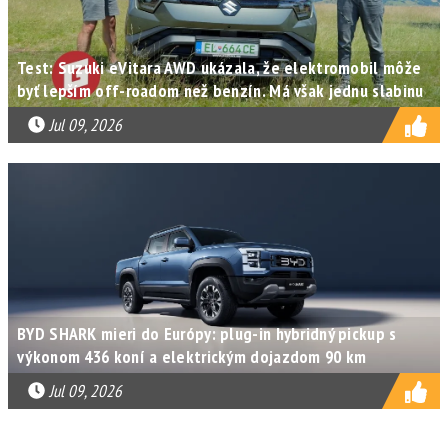
Test: Suzuki eVitara AWD ukázala, že elektromobil môže
byť lepším off-roadom než benzín. Má však jednu slabinu
Jul 09, 2026
BYD SHARK mieri do Európy: plug-in hybridný pickup s
výkonom 436 koní a elektrickým dojazdom 90 km
Jul 09, 2026