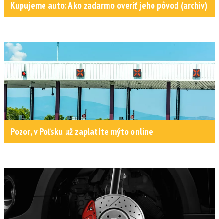
Kupujeme auto: Ako zadarmo overiť jeho pôvod (archív)
Pozor, v Poľsku už zaplatíte mýto online