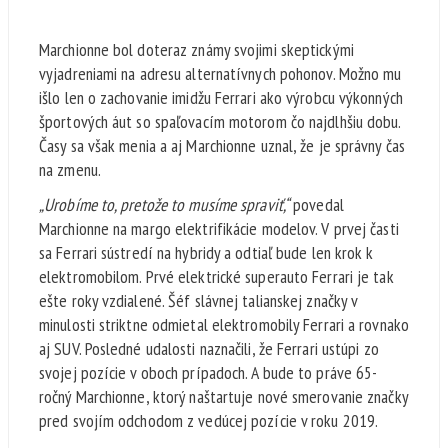
Marchionne bol doteraz známy svojimi skeptickými
vyjadreniami na adresu alternatívnych pohonov. Možno mu
išlo len o zachovanie imidžu Ferrari ako výrobcu výkonných
športových áut so spaľovacím motorom čo najdlhšiu dobu.
Časy sa však menia a aj Marchionne uznal, že je správny čas
na zmenu.
„Urobíme to, pretože to musíme spraviť,“
povedal
Marchionne na margo elektrifikácie modelov. V prvej časti
sa Ferrari sústredí na hybridy a odtiaľ bude len krok k
elektromobilom. Prvé elektrické superauto Ferrari je tak
ešte roky vzdialené. Šéf slávnej talianskej značky v
minulosti striktne odmietal elektromobily Ferrari a rovnako
aj SUV. Posledné udalosti naznačili, že Ferrari ustúpi zo
svojej pozície v oboch prípadoch. A bude to práve 65-
ročný Marchionne, ktorý naštartuje nové smerovanie značky
pred svojím odchodom z vedúcej pozície v roku 2019.