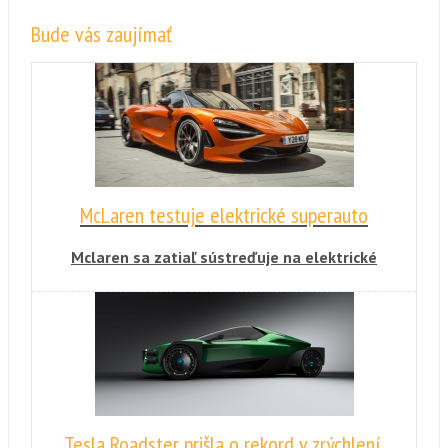
Bude vás zaujímať
McLaren testuje elektrické superauto
Mclaren sa zatiaľ sústreďuje na elektrické
superauto z pohľadu šoféra a k sériovému
modelu povedie ešte ďaleká cesta.
Problémom sú podľa očakávania najmä
batérie.
Tesla Roadster prišla o rekord v zrýchlení,