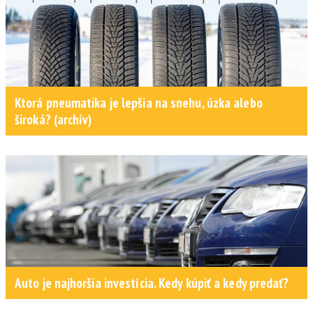
Ktorá pneumatika je lepšia na snehu, úzka alebo
široká? (archív)
Auto je najhoršia investícia. Kedy kúpiť a kedy predať?