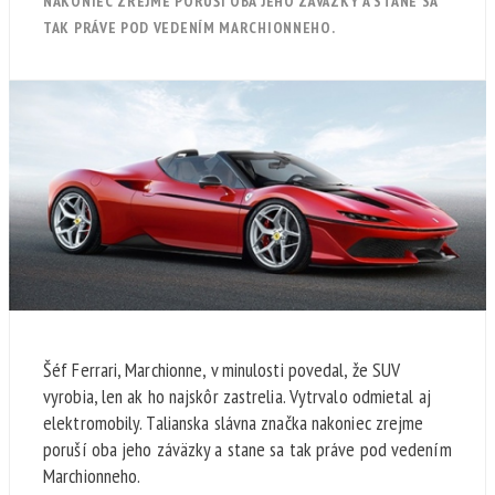
NAKONIEC ZREJME PORUŠÍ OBA JEHO ZÁVÄZKY A STANE SA
TAK PRÁVE POD VEDENÍM MARCHIONNEHO.
Šéf Ferrari, Marchionne, v minulosti povedal, že SUV
vyrobia, len ak ho najskôr zastrelia. Vytrvalo odmietal aj
elektromobily. Talianska slávna značka nakoniec zrejme
poruší oba jeho záväzky a stane sa tak práve pod vedením
Marchionneho.