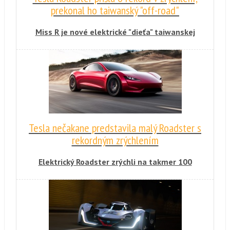
prekonal ho taiwanský "off-road"
Miss R je nové elektrické "dieťa" taiwanskej
spoločnosti Xing Mobility. Cieľom nie je
masový predaj, ale ukázať schopnosti výrobcu
v oblasti elektrického pohonu.
Tesla nečakane predstavila malý Roadster s
rekordným zrýchlením
Elektrický Roadster zrýchli na takmer 100
km/h za 1,9 s, ale prekvapuje aj v iných
ohľadoch. Na jedno nabitie vraj prejde až tisíc
kilometrov.