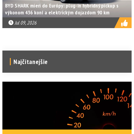
BYD SHARK mieri do Európy: plug-in hybridný pickup s
výkonom 436 koní a elektrickým dojazdom 90 km
Jul 09, 2026
Najčítanejšie