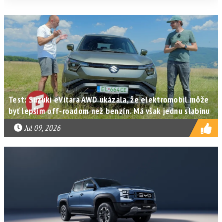
Test: Suzuki eVitara AWD ukázala, že elektromobil môže
byť lepším off-roadom než benzín. Má však jednu slabinu
Jul 09, 2026