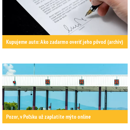
Kupujeme auto: Ako zadarmo overiť jeho pôvod (archív)
Pozor, v Poľsku už zaplatíte mýto online