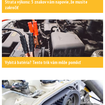
Strata výkonu: 5 znakov vám napovie, že musíte
zakročiť
Vybitá batéria? Tento trik vám môže pomôcť