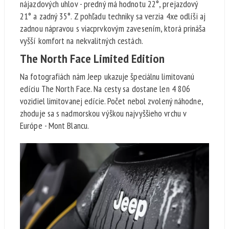
nájazdových uhlov - predný má hodnotu 22°, prejazdový
21° a zadný 35°. Z pohľadu techniky sa verzia 4xe odlíši aj
zadnou nápravou s viacprvkovým zavesením, ktorá prináša
vyšší komfort na nekvalitných cestách.
The North Face Limited Edition
Na fotografiách nám Jeep ukazuje špeciálnu limitovanú
edíciu The North Face. Na cesty sa dostane len 4 806
vozidiel limitovanej edície. Počet nebol zvolený náhodne,
zhoduje sa s nadmorskou výškou najvyššieho vrchu v
Európe - Mont Blancu.