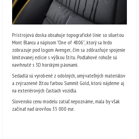
Prístrojová doska obsahuje topografické línie so siluetou
Mont Blancu a nápisom "One of 4806", ktorý sa hrdo
zobrazuje pod logom Avenger, čím sa zdôrazňuje spojenie
limitovanej edície s výškou štítu. Podlahové rohože sú
navrhnuté s 3D horskými pásmami.
Sedadlá sú vyrobené z odolných, umývateľných materiálov
a zvýraznené žltou farbou Summit Gold, ktorú nájdeme aj
na exteriérových častiach vozidla.
Slovenskú cenu modelu zatiaľ nepoznáme, mala by však
začínať nad úrovňou 35 000 eur.