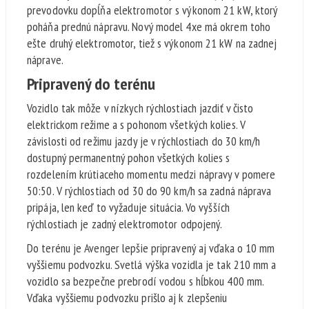
prevodovku dopĺňa elektromotor s výkonom 21 kW, ktorý
poháňa prednú nápravu. Nový model 4xe má okrem toho
ešte druhý elektromotor, tiež s výkonom 21 kW na zadnej
náprave.
Pripravený do terénu
Vozidlo tak môže v nízkych rýchlostiach jazdiť v čisto
elektrickom režime a s pohonom všetkých kolies. V
závislosti od režimu jazdy je v rýchlostiach do 30 km/h
dostupný permanentný pohon všetkých kolies s
rozdelením krútiaceho momentu medzi nápravy v pomere
50:50. V rýchlostiach od 30 do 90 km/h sa zadná náprava
pripája, len keď to vyžaduje situácia. Vo vyšších
rýchlostiach je zadný elektromotor odpojený.
Do terénu je Avenger lepšie pripravený aj vďaka o 10 mm
vyššiemu podvozku. Svetlá výška vozidla je tak 210 mm a
vozidlo sa bezpečne prebrodí vodou s hĺbkou 400 mm.
Vďaka vyššiemu podvozku prišlo aj k zlepšeniu