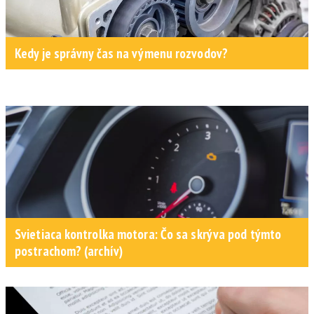
Kedy je správny čas na výmenu rozvodov?
Svietiaca kontrolka motora: Čo sa skrýva pod týmto
postrachom? (archív)