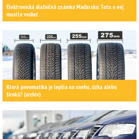
Elektronická diaľničná známka Maďarsko: Toto o nej
musíte vedieť
Ktorá pneumatika je lepšia na snehu, úzka alebo
široká? (archív)