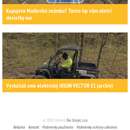
Kupujete Maďarskú známku? Tento tip vám ušetrí
desiatky eur
Vyskúšali sme elektrický HISUN VECTOR E1 (archív)
© 2020, Vytvoril
Tao Scorpi, s.r.o.
Reklama
Kontakt
Podmienky používania
Podmienky ochrany súkromia