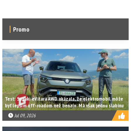
Promo
Test: Suzuki eVitara AWD ukázala, že elektromobil môže
byť lepším off-roadom než benzín. Má však jednu slabinu
Jul 09, 2026