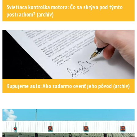
Svietiaca kontrolka motora: Čo sa skrýva pod týmto
postrachom? (archív)
Kupujeme auto: Ako zadarmo overiť jeho pôvod (archív)