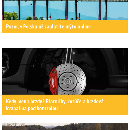
Pozor, v Poľsku už zaplatíte mýto online
Kedy meniť brzdy? Platničky, kotúče a brzdová
kvapalina pod kontrolou