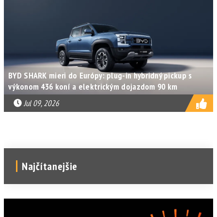
BYD SHARK mieri do Európy: plug-in hybridný pickup s
výkonom 436 koní a elektrickým dojazdom 90 km
Jul 09, 2026
Najčítanejšie