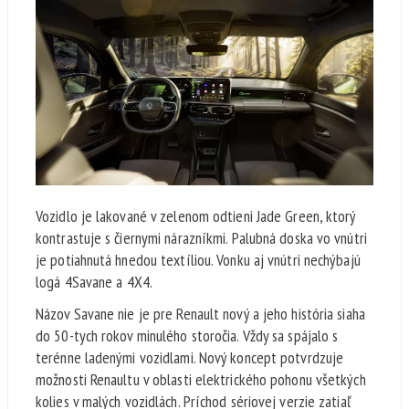
Vozidlo je lakované v zelenom odtieni Jade Green, ktorý
kontrastuje s čiernymi nárazníkmi. Palubná doska vo vnútri
je potiahnutá hnedou textíliou. Vonku aj vnútri nechýbajú
logá 4Savane a 4X4.
Názov Savane nie je pre Renault nový a jeho história siaha
do 50-tych rokov minulého storočia. Vždy sa spájalo s
terénne ladenými vozidlami. Nový koncept potvrdzuje
možnosti Renaultu v oblasti elektrického pohonu všetkých
kolies v malých vozidlách. Príchod sériovej verzie zatiaľ