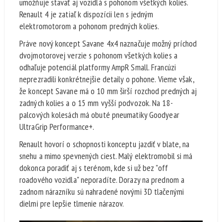
umožňuje stavať aj vozidlá s pohonom všetkých kolies.
Renault 4 je zatiaľ k dispozícii len s jedným
elektromotorom a pohonom predných kolies.
Práve nový koncept Savane 4x4 naznačuje možný príchod
dvojmotorovej verzie s pohonom všetkých kolies a
odhaľuje potenciál platformy AmpR Small. Francúzi
neprezradili konkrétnejšie detaily o pohone. Vieme však,
že koncept Savane má o 10 mm širší rozchod predných aj
zadných kolies a o 15 mm vyšší podvozok. Na 18-
palcových kolesách má obuté pneumatiky Goodyear
UltraGrip Performance+.
Renault hovorí o schopnosti konceptu jazdiť v blate, na
snehu a mimo spevnených ciest. Malý elektromobil si má
dokonca poradiť aj s terénom, kde si už bez "off
roadového vozidla" neporadíte. Dorazy na prednom a
zadnom nárazníku sú nahradené novými 3D tlačenými
dielmi pre lepšie tlmenie nárazov.