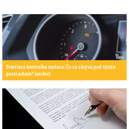
Svietiaca kontrolka motora: Čo sa skrýva pod týmto
postrachom? (archív)