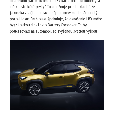
izraelskom patentovom úrade v kategórii ,,automobily a
iné konštrukčné prvky”. To umožňuje predpokladať, že
japonská značka pripravuje úplne nový model. Americký
portál Lexus Enthusiast špekuluje, že označenie LBX môže
byť skratkou slov Lexus Battery Crossover. To by
poukazovalo na automobil so zvýšenou svetlou výškou.