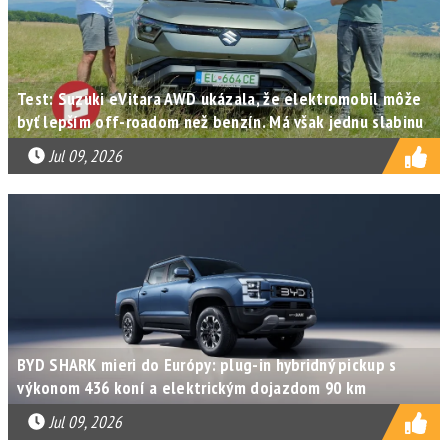
Test: Suzuki eVitara AWD ukázala, že elektromobil môže
byť lepším off-roadom než benzín. Má však jednu slabinu
Jul 09, 2026
BYD SHARK mieri do Európy: plug-in hybridný pickup s
výkonom 436 koní a elektrickým dojazdom 90 km
Jul 09, 2026