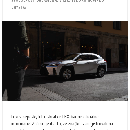
SPOLOČNOSŤ OHLÁSILA AJ V IZRAELI. AKÚ NOVINKU
CHYSTÁ?
Lexus neposkytol o skratke LBX žiadne oficiálne
informácie. Známe je iba to, že značku zaregistrovali na