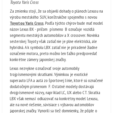
Toyota Yaris Cross
Za zmienku stojí, že sa objavili dohady o plánoch Lexusu na
výrobu mestského SUV, konštrukčne spojeného s novou
Toyotou Yaris Cross
. Podľa týchto chýrov bude mať model
názov Lexus BX - pričom písmeno B označuje vozidlá
segmentu mestských automobilov a X crossover. Novinka
sesterskej Toyoty však zatiaľ nie je plne elektrická, ale
hybridná. A k symbolu LBX zatiaľ nie je priradené žiadne
označenie motora, preto možno len ťažko predpovedať
konkrétne zámery japonskej značky.
Lexus nezvykne označovať svoje automobily
trojpísmenovými skratkami. Výnimkou je exotické
superauto LFA a autá zo športovej línie, ktoré sú označené
dodatočným písmenom F. Ostatné modely dostávajú
dvojpísmenové názvy, napríklad LC, UX alebo CT. Skratka
LBX však nemusí odkazovať na konkrétny model Lexusu,
ale na nové riešenie, súvisiace s výbavou automobilov
japonskej značky. Vynorili sa tiež domnienky, že pôjde o