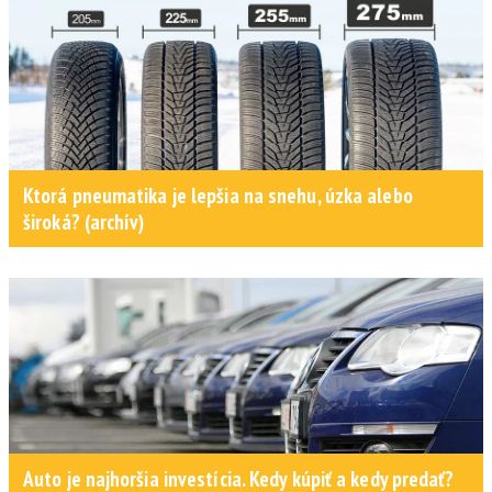
Ktorá pneumatika je lepšia na snehu, úzka alebo
široká? (archív)
Auto je najhoršia investícia. Kedy kúpiť a kedy predať?