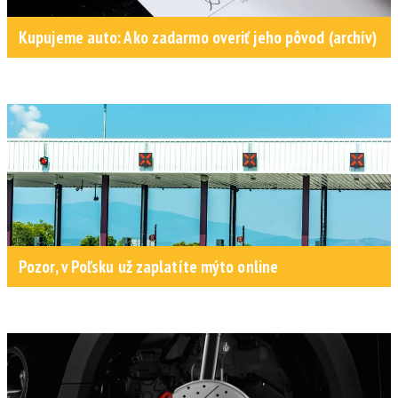
Kupujeme auto: Ako zadarmo overiť jeho pôvod (archív)
Pozor, v Poľsku už zaplatíte mýto online