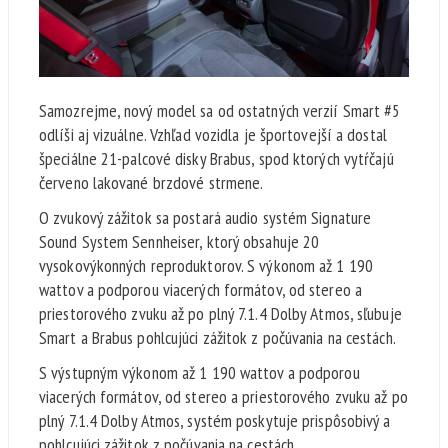
Samozrejme, nový model sa od ostatných verzií Smart #5
odlíši aj vizuálne. Vzhľad vozidla je športovejší a dostal
špeciálne 21-palcové disky Brabus, spod ktorých vytŕčajú
červeno lakované brzdové strmene.
O zvukový zážitok sa postará audio systém Signature
Sound System Sennheiser, ktorý obsahuje 20
vysokovýkonných reproduktorov. S výkonom až 1 190
wattov a podporou viacerých formátov, od stereo a
priestorového zvuku až po plný 7.1.4 Dolby Atmos, sľubuje
Smart a Brabus pohlcujúci zážitok z počúvania na cestách.
S výstupným výkonom až 1 190 wattov a podporou
viacerých formátov, od stereo a priestorového zvuku až po
plný 7.1.4 Dolby Atmos, systém poskytuje prispôsobivý a
pohlcujúci zážitok z počúvania na cestách.