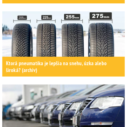
Ktorá pneumatika je lepšia na snehu, úzka alebo
široká? (archív)