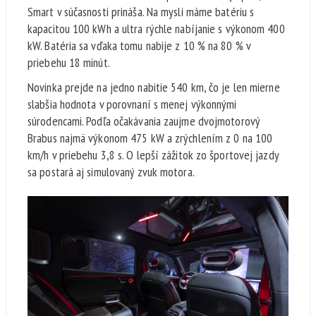
Smart v súčasnosti prináša. Na mysli máme batériu s
kapacitou 100 kWh a ultra rýchle nabíjanie s výkonom 400
kW. Batéria sa vďaka tomu nabije z 10 % na 80 % v
priebehu 18 minút.
Novinka prejde na jedno nabitie 540 km, čo je len mierne
slabšia hodnota v porovnaní s menej výkonnými
súrodencami. Podľa očakávania zaujme dvojmotorový
Brabus najmä výkonom 475 kW a zrýchlením z 0 na 100
km/h v priebehu 3,8 s. O lepší zážitok zo športovej jazdy
sa postará aj simulovaný zvuk motora.