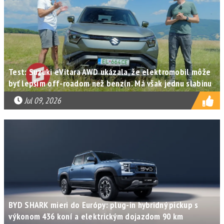
Test: Suzuki eVitara AWD ukázala, že elektromobil môže
byť lepším off-roadom než benzín. Má však jednu slabinu
Jul 09, 2026
BYD SHARK mieri do Európy: plug-in hybridný pickup s
výkonom 436 koní a elektrickým dojazdom 90 km