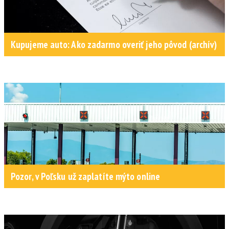
Kupujeme auto: Ako zadarmo overiť jeho pôvod (archív)
Pozor, v Poľsku už zaplatíte mýto online