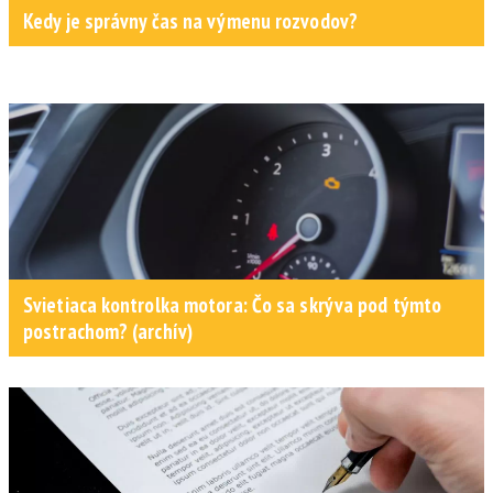
Kedy je správny čas na výmenu rozvodov?
Svietiaca kontrolka motora: Čo sa skrýva pod týmto
postrachom? (archív)