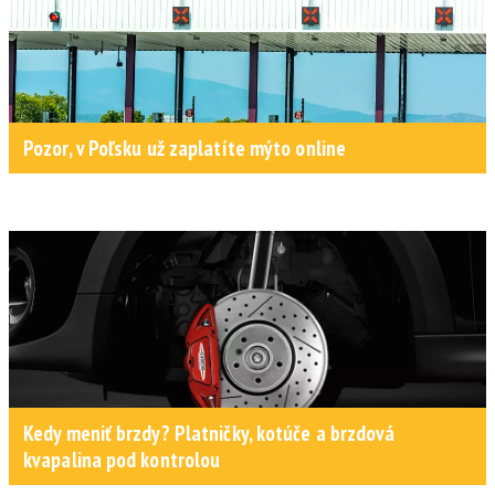
Pozor, v Poľsku už zaplatíte mýto online
Kedy meniť brzdy? Platničky, kotúče a brzdová
kvapalina pod kontrolou