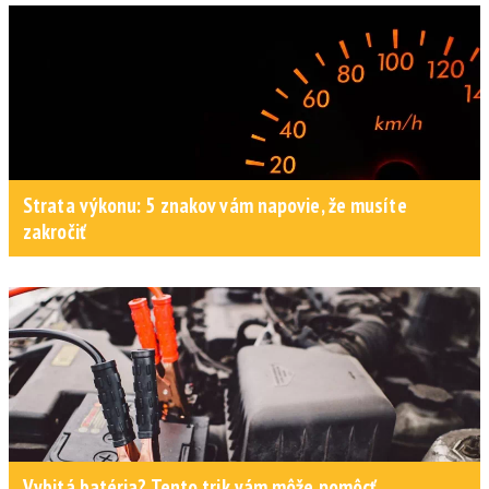
Strata výkonu: 5 znakov vám napovie, že musíte
zakročiť
Vybitá batéria? Tento trik vám môže pomôcť