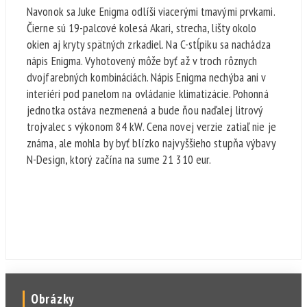
Navonok sa Juke Enigma odlíši viacerými tmavými prvkami.
Čierne sú 19-palcové kolesá Akari, strecha, lišty okolo
okien aj kryty spätných zrkadiel. Na C-stĺpiku sa nachádza
nápis Enigma. Vyhotovený môže byť až v troch rôznych
dvojfarebných kombináciách. Nápis Enigma nechýba ani v
interiéri pod panelom na ovládanie klimatizácie. Pohonná
jednotka ostáva nezmenená a bude ňou naďalej litrový
trojvalec s výkonom 84 kW. Cena novej verzie zatiaľ nie je
známa, ale mohla by byť blízko najvyššieho stupňa výbavy
N-Design, ktorý začína na sume 21 310 eur.
Obrázky