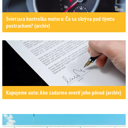
Svietiaca kontrolka motora: Čo sa skrýva pod týmto
postrachom? (archív)
Kupujeme auto: Ako zadarmo overiť jeho pôvod (archív)