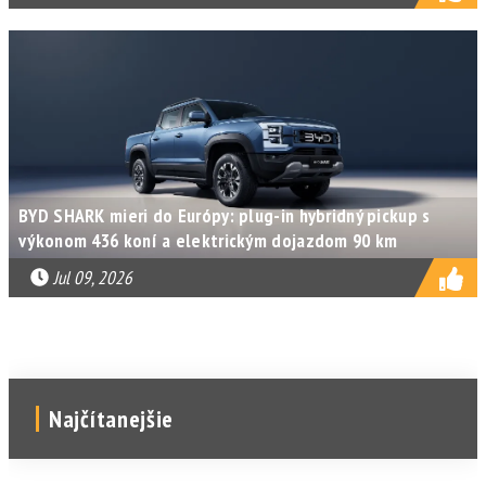
BYD SHARK mieri do Európy: plug-in hybridný pickup s
výkonom 436 koní a elektrickým dojazdom 90 km
Jul 09, 2026
Najčítanejšie