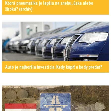
Ktorá pneumatika je lepšia na snehu, úzka alebo
široká? (archív)
Auto je najhoršia investícia. Kedy kúpiť a kedy predať?