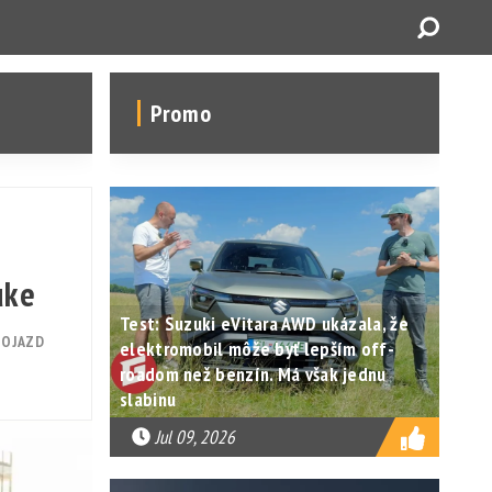
Promo
uke
Test: Suzuki eVitara AWD ukázala, že
DOJAZD
elektromobil môže byť lepším off-
roadom než benzín. Má však jednu
slabinu
Jul 09, 2026