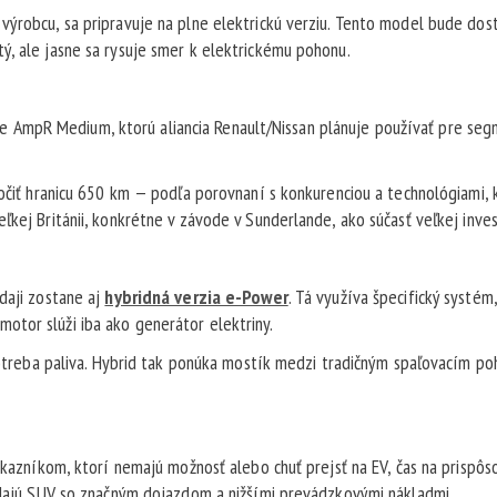
výrobcu, sa pripravuje na plne elektrickú verziu. Tento model bude dos
ý, ale jasne sa rysuje smer k elektrickému pohonu.
AmpR Medium, ktorú aliancia Renault/Nissan plánuje používať pre seg
ročiť hranicu 650 km — podľa porovnaní s konkurenciou a technológiami, 
kej Británii, konkrétne v závode v Sunderlande, ako súčasť veľkej inves
daji zostane aj
hybridná verzia e-Power
. Tá využíva špecifický systém,
otor slúži iba ako generátor elektriny.
 spotreba paliva. Hybrid tak ponúka mostík medzi tradičným spaľovacím p
ákazníkom, ktorí nemajú možnosť alebo chuť prejsť na EV, čas na prispôs
ľadajú SUV so značným dojazdom a nižšími prevádzkovými nákladmi.