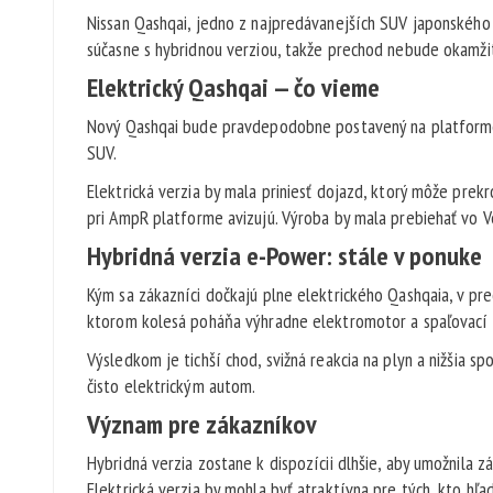
Nissan Qashqai, jedno z najpredávanejších SUV japonského 
súčasne s hybridnou verziou, takže prechod nebude okamžit
Elektrický Qashqai — čo vieme
Nový Qashqai bude pravdepodobne postavený na platforme 
SUV.
Elektrická verzia by mala priniesť dojazd, ktorý môže prek
pri AmpR platforme avizujú. Výroba by mala prebiehať vo Veľ
Hybridná verzia e-Power: stále v ponuke
Kým sa zákazníci dočkajú plne elektrického Qashqaia, v pre
ktorom kolesá poháňa výhradne elektromotor a spaľovací m
Výsledkom je tichší chod, svižná reakcia na plyn a nižšia
čisto elektrickým autom.
Význam pre zákazníkov
Hybridná verzia zostane k dispozícii dlhšie, aby umožnila z
Elektrická verzia by mohla byť atraktívna pre tých, kto h