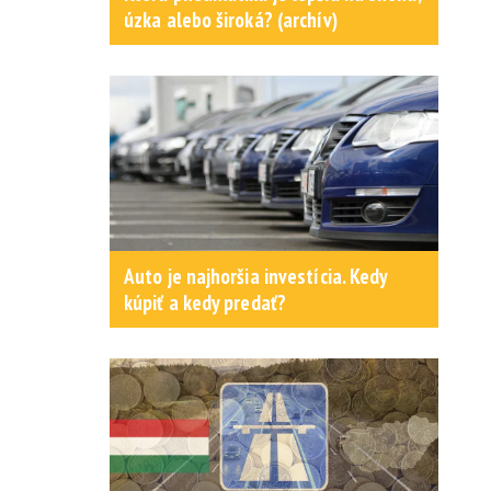
úzka alebo široká? (archív)
Auto je najhoršia investícia. Kedy
kúpiť a kedy predať?