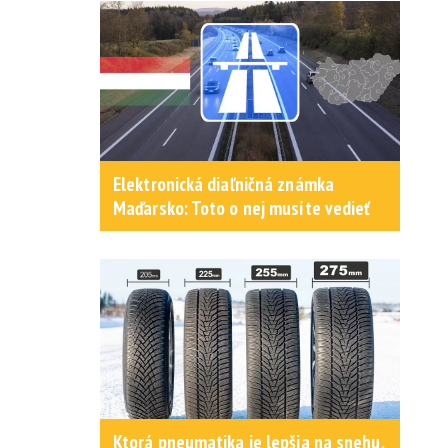
Elektronická diaľničná známka
Maďarsko: Toto o nej musíte vedieť
Ktorá pneumatika je lepšia na snehu,