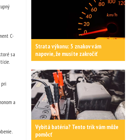
tupný
ment C-
Strata výkonu: 5 znakov vám
napovie, že musíte zakročiť
ktoré sa
tície.
 pri
ohonom a
Vybitá batéria? Tento trik vám môže
obenie.
pomôcť