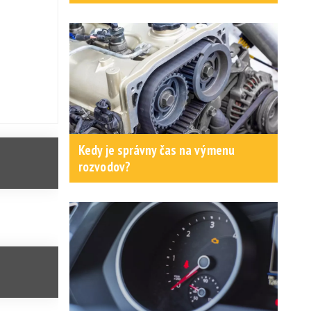
Kedy je správny čas na výmenu
rozvodov?