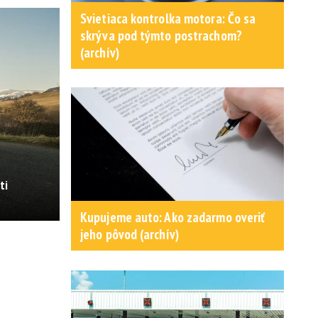
Svietiaca kontrolka motora: Čo sa
skrýva pod týmto postrachom?
(archív)
ti
Kupujeme auto: Ako zadarmo overiť
jeho pôvod (archív)