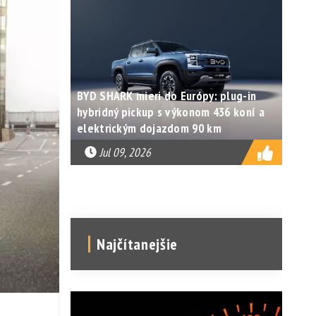
BYD SHARK mieri do Európy: plug-in
hybridný pickup s výkonom 436 koní a
elektrickým dojazdom 90 km
Jul 09, 2026
Najčítanejšie