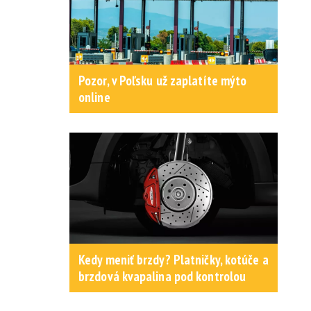
Pozor, v Poľsku už zaplatíte mýto
online
Kedy meniť brzdy? Platničky, kotúče a
brzdová kvapalina pod kontrolou