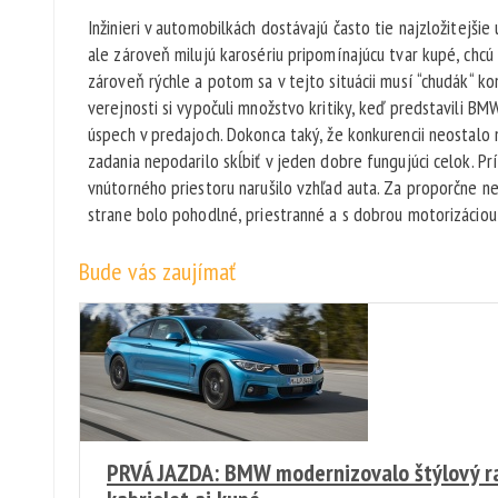
Inžinieri v automobilkách dostávajú často tie najzložitejši
ale zároveň milujú karosériu pripomínajúcu tvar kupé, chc
zároveň rýchle a potom sa v tejto situácii musí “chudák“ ko
verejnosti si vypočuli množstvo kritiky, keď predstavili BM
úspech v predajoch. Dokonca taký, že konkurencii neostalo 
zadania nepodarilo skĺbiť v jeden dobre fungujúci celok. 
vnútorného priestoru narušilo vzhľad auta. Za proporčne ne
strane bolo pohodlné, priestranné a s dobrou motorizáciou 
Bude vás zaujímať
PRVÁ JAZDA: BMW modernizovalo štýlový ra