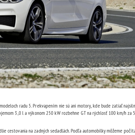
odeloch radu 5. Prekvapením nie sú ani motory, kde bude zatiaľ najsil
objemom 3,0 l a výkonom 250 kW rozbehne GT na rýchlosť 100 km/h za 5,
lie cestovania na zadných sedadlách. Podľa automobilky môžeme počíta