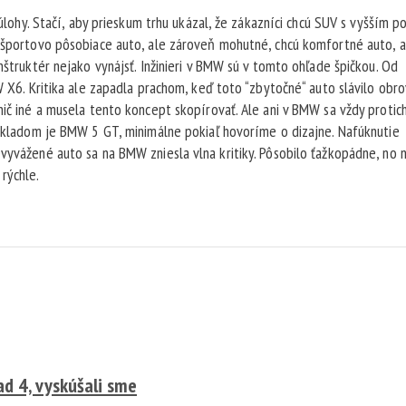
e úlohy. Stačí, aby prieskum trhu ukázal, že zákazníci chcú SUV s vyšším 
ú športovo pôsobiace auto, ale zároveň mohutné, chcú komfortné auto, a
nštruktér nejako vynájsť. Inžinieri v BMW sú v tomto ohľade špičkou. Od
W X6. Kritika ale zapadla prachom, keď toto “zbytočné“ auto slávilo obr
nič iné a musela tento koncept skopírovať. Ale ani v BMW sa vždy proti
Príkladom je BMW 5 GT, minimálne pokiaľ hovoríme o dizajne. Nafúknutie
vyvážené auto sa na BMW zniesla vlna kritiky. Pôsobilo ťažkopádne, no 
rýchle.
d 4, vyskúšali sme