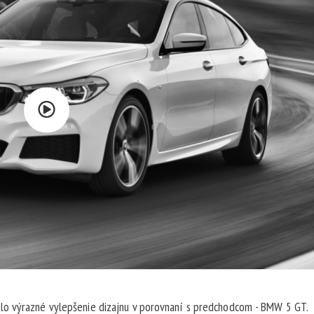
lo výrazné vylepšenie dizajnu v porovnaní s predchodcom - BMW 5 GT.