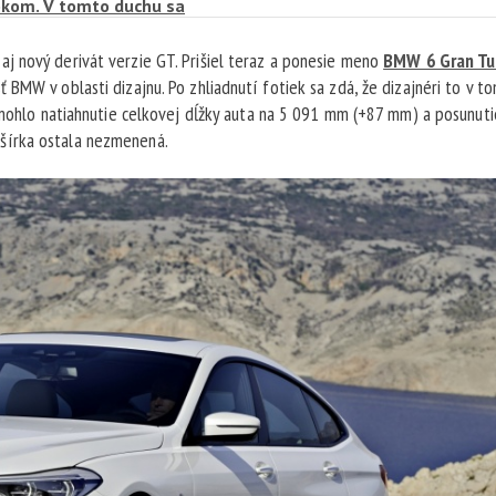
bokom. V tomto duchu sa
meckých automobiliek. Vtipnú a
j nový derivát verzie GT. Prišiel teraz a ponesie meno
BMW 6 Gran Tu
ili aj ďalšie značky sa podarilo
BMW v oblasti dizajnu. Po zhliadnutí fotiek sa zdá, že dizajnéri to v t
Pomohlo natiahnutie celkovej dĺžky auta na 5 091 mm (+87 mm) a posunuti
šírka ostala nezmenená.