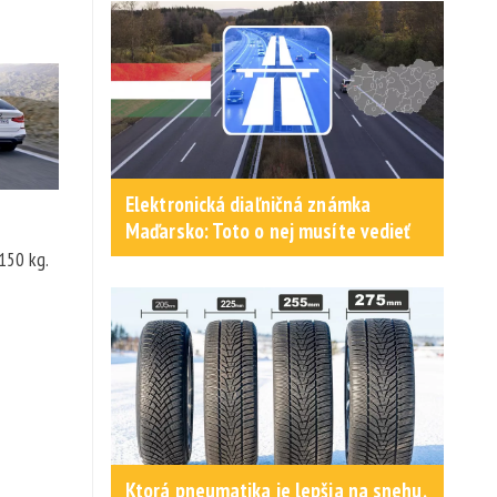
Elektronická diaľničná známka
Maďarsko: Toto o nej musíte vedieť
150 kg.
Ktorá pneumatika je lepšia na snehu,