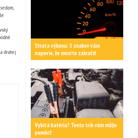
posedom,
le
ovský
chodné
Strata výkonu: 5 znakov vám
na druhej
napovie, že musíte zakročiť
Vybitá batéria? Tento trik vám môže
pomôcť