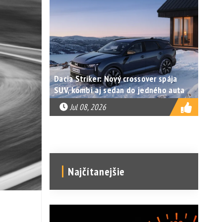
Dacia Striker: Nový crossover spája
SUV, kombi aj sedan do jedného auta
Jul 08, 2026
Najčítanejšie