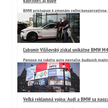
kabriolet aj kupé
BMW pristupuje k zmenám veľmi konzervatívne, 
modelov radu 4.
Ľubomír Višňovský získal unikátne BMW M
Peniaze na takéto auto nestačia, budúcich majit
Veľká reklamná vojna: Audi a BMW sa naozaj