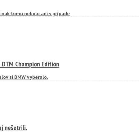
inak tomu nebolo ani v prípade
4 DTM Champion Edition
eľov si BMW vyberalo.
 nešetrili.