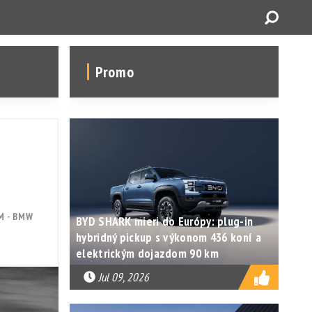
Promo
M - BMW
BYD SHARK mieri do Európy: plug-in
hybridný pickup s výkonom 436 koní a
elektrickým dojazdom 90 km
Jul 09, 2026