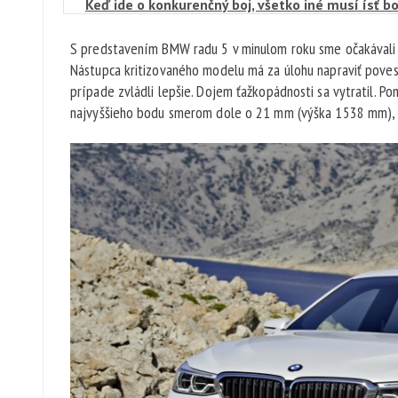
Keď ide o konkurenčný boj, všetko iné musí ísť 
správali aj americkí dealeri dvoch úspešných ne
S predstavením BMW radu 5 v minulom roku sme očakávali a
elegantnú doťahovačku, do ktorej sa neskôr zapoj
Nástupca kritizovaného modelu má za úlohu napraviť povesť 
zvečniť a teraz sa na nej baví celý svet.
prípade zvládli lepšie. Dojem ťažkopádnosti sa vytratil. 
najvyššieho bodu smerom dole o 21 mm (výška 1538 mm), 