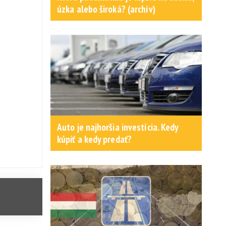
úzka alebo široká? (archív)
Auto je najhoršia investícia. Kedy
kúpiť a kedy predať?