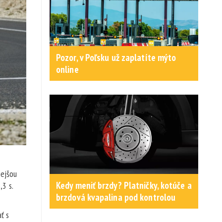
Pozor, v Poľsku už zaplatíte mýto
online
nejšou
Kedy meniť brzdy? Platničky, kotúče a
3 s.
brzdová kvapalina pod kontrolou
ť s