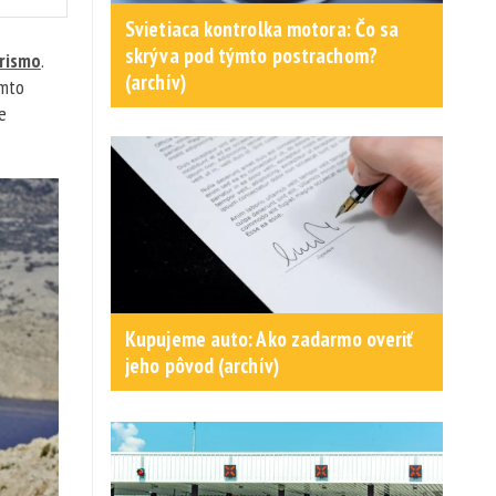
Svietiaca kontrolka motora: Čo sa
skrýva pod týmto postrachom?
rismo
.
(archív)
omto
e
Kupujeme auto: Ako zadarmo overiť
jeho pôvod (archív)