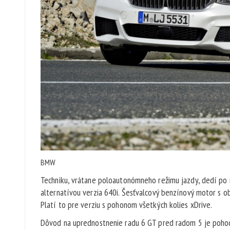
BMW
Techniku, vrátane poloautonómneho režimu jazdy, dedí po m
alternatívou verzia 640i. Šesťvalcový benzínový motor s 
Platí to pre verziu s pohonom všetkých kolies xDrive.
Dôvod na uprednostnenie radu 6 GT pred radom 5 je pohod