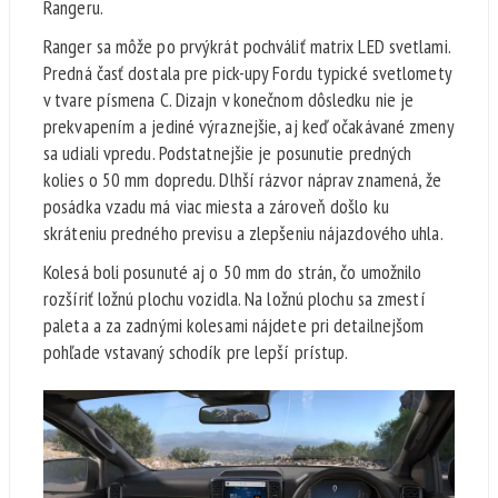
Rangeru.
Ranger sa môže po prvýkrát pochváliť matrix LED svetlami.
Predná časť dostala pre pick-upy Fordu typické svetlomety
v tvare písmena C. Dizajn v konečnom dôsledku nie je
prekvapením a jediné výraznejšie, aj keď očakávané zmeny
sa udiali vpredu. Podstatnejšie je posunutie predných
kolies o 50 mm dopredu. Dlhší rázvor náprav znamená, že
posádka vzadu má viac miesta a zároveň došlo ku
skráteniu predného previsu a zlepšeniu nájazdového uhla.
Kolesá boli posunuté aj o 50 mm do strán, čo umožnilo
rozšíriť ložnú plochu vozidla. Na ložnú plochu sa zmestí
paleta a za zadnými kolesami nájdete pri detailnejšom
pohľade vstavaný schodík pre lepší prístup.