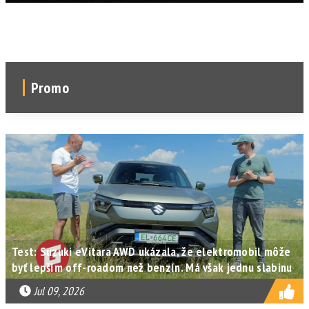
Promo
Test: Suzuki eVitara AWD ukázala, že elektromobil môže
byť lepším off-roadom než benzín. Má však jednu slabinu
Jul 09, 2026