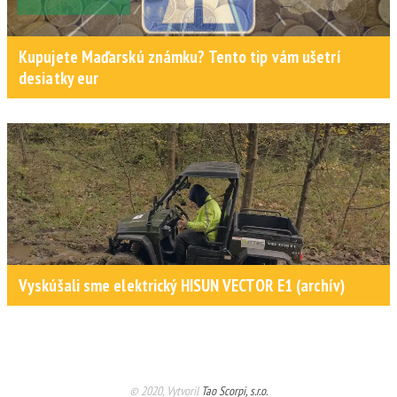
Kupujete Maďarskú známku? Tento tip vám ušetrí
desiatky eur
Vyskúšali sme elektrický HISUN VECTOR E1 (archív)
© 2020, Vytvoril
Tao Scorpi, s.r.o.