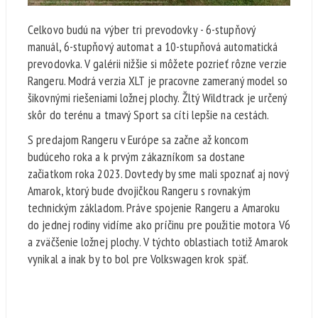
Celkovo budú na výber tri prevodovky - 6-stupňový
manuál, 6-stupňový automat a 10-stupňová automatická
prevodovka. V galérii nižšie si môžete pozrieť rôzne verzie
Rangeru. Modrá verzia XLT je pracovne zameraný model so
šikovnými riešeniami ložnej plochy. Žltý Wildtrack je určený
skôr do terénu a tmavý Sport sa cíti lepšie na cestách.
S predajom Rangeru v Európe sa začne až koncom
budúceho roka a k prvým zákazníkom sa dostane
začiatkom roka 2023. Dovtedy by sme mali spoznať aj nový
Amarok, ktorý bude dvojičkou Rangeru s rovnakým
technickým základom. Práve spojenie Rangeru a Amaroku
do jednej rodiny vidíme ako príčinu pre použitie motora V6
a zväčšenie ložnej plochy. V týchto oblastiach totiž Amarok
vynikal a inak by to bol pre Volkswagen krok späť.