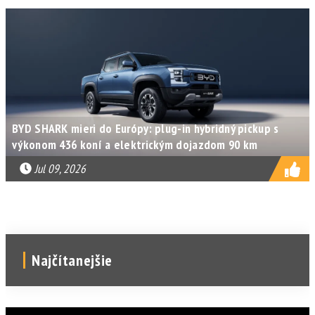
BYD SHARK mieri do Európy: plug-in hybridný pickup s
výkonom 436 koní a elektrickým dojazdom 90 km
Jul 09, 2026
Najčítanejšie