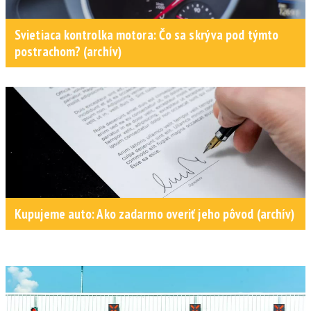
Svietiaca kontrolka motora: Čo sa skrýva pod týmto
postrachom? (archív)
Kupujeme auto: Ako zadarmo overiť jeho pôvod (archív)