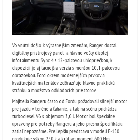
Vo vnútri došlo k výraznejším zmenám, Ranger dostal
digitálny prístrojový panel a hlavne veľký displej
infotainmentu Sync 4 s 12-palcovou uhlopriečkou, k
dispozícii je aj lacnejšia verzia s menšou 10,1-palcovou
obrazovkou. Ford okrem modernejších prvkov a
kvalitnejších materiálov zdôrazňuje hlavne praktickú
stránku a množstvo odkladacích priestorov.
Majitelia Rangeru často od Fordu požadovali silnejší motor
pre jazdu v teréne a ťahanie, a tak na scénu prichádza
turbodiesel V6 s objemom 3,0 l. Motor bol špeciálne
upravený pre potreby Rangeru a jeho presnú špecifikáciu
zatiaľ nepoznáme. Pre lepšiu predstavu v modeli F-150
produkuje výkon 250 k a krútiaci moment 600 Nm.