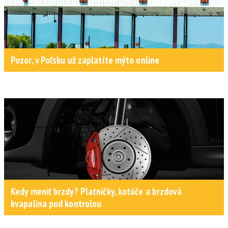
Pozor, v Poľsku už zaplatíte mýto online
Kedy meniť brzdy? Platničky, kotúče a brzdová
kvapalina pod kontrolou