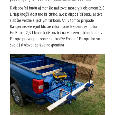
K dispozícii budú aj menšie naftové motory s objemom 2,0
l. Najsilnejší dostane bi-turbo, ale k dispozícii budú aj dve
slabšie verzie s jedným turbom. Ani v tomto prípade
Ranger nezverejnil bližšie informácie. Benzínový motor
EcoBoost 2,3 l bude k dispozícii na viacerých trhoch, ale v
Európe pravdepodobne nie, keďže Ford of Europe ho vo
svojej tlačovej správe nespomína.