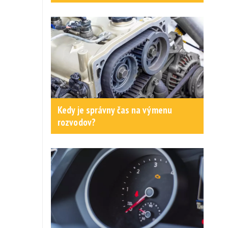
Kedy je správny čas na výmenu
rozvodov?