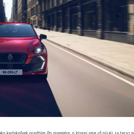
ako kedykoľvek predtým. Po premiére, o ktorej sme už písali, sa teraz n