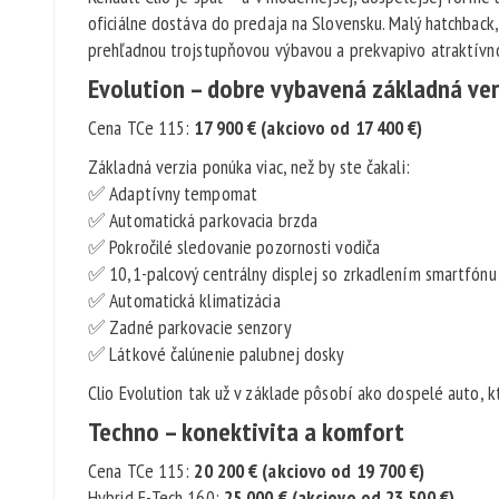
oficiálne dostáva do predaja na Slovensku. Malý hatchback, 
prehľadnou trojstupňovou výbavou a prekvapivo atraktívn
Evolution – dobre vybavená základná ver
Cena TCe 115:
17 900 € (akciovo od 17 400 €)
Základná verzia ponúka viac, než by ste čakali:
✅ Adaptívny tempomat
✅ Automatická parkovacia brzda
✅ Pokročilé sledovanie pozornosti vodiča
✅ 10,1-palcový centrálny displej so zrkadlením smartfónu
✅ Automatická klimatizácia
✅ Zadné parkovacie senzory
✅ Látkové čalúnenie palubnej dosky
Clio Evolution tak už v základe pôsobí ako dospelé auto, k
Techno – konektivita a komfort
Cena TCe 115:
20 200 € (akciovo od 19 700 €)
Hybrid E-Tech 160:
25 000 € (akciovo od 23 500 €)