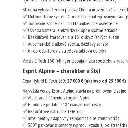
Stredná výbava Techno posúva Clio na úroveň, akú sme dot
✅ Multimediálny systém OpenR Link s integrovaným Google
✅ Tónované zadné okná a LED ambientné osvetlenie
✅ Cúvacia kamera, elektricky sklopné spätné zrkadlá
✅ Bezkľúčové štartovanie a 16" disky z ľahkých zliatin
✅ Automatické diaľkové svetlá, dažďový senzor
✅ 6 reproduktorov a stredová lakťová opierka
Verzia E-Tech 160 full hybrid spája nízku spotrebu s auto
Esprit Alpine – charakter a štýl
Cena Hybrid E-Tech 160:
27 000 € (akciovo od 25 500 €)
Najvyššia verzia Esprit Alpine stavia na prémiovom dizajne 
✅ Alcantara čalúnenie s logami Alpine
✅ Hliníkové pedále a 18" diamantové disky
✅ Bezdrôtové nabíjanie telefónu
✅ Inteligentný adaptívny tempomat a asistent vodiča
✅ 360° parkovacie senzory (vpredu, vzadu aj po stranách)