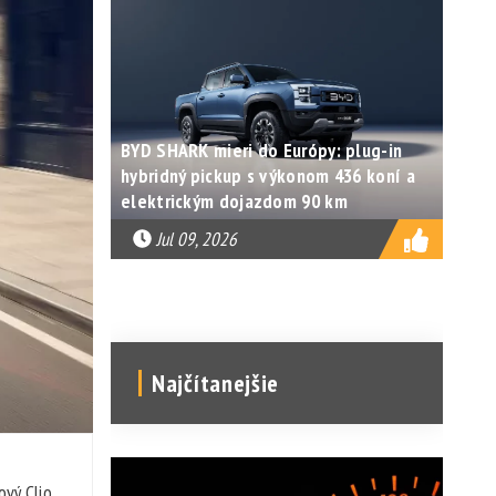
BYD SHARK mieri do Európy: plug-in
hybridný pickup s výkonom 436 koní a
elektrickým dojazdom 90 km
Jul 09, 2026
Najčítanejšie
ový Clio