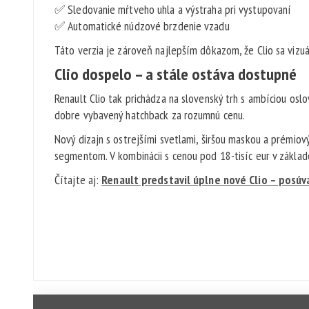
✅ Sledovanie mŕtveho uhla a výstraha pri vystupovaní
✅ Automatické núdzové brzdenie vzadu
Táto verzia je zároveň najlepším dôkazom, že Clio sa vizuá
Clio dospelo – a stále ostáva dostupné
Renault Clio tak prichádza na slovenský trh s ambíciou oslov
dobre vybavený hatchback za rozumnú cenu.
Nový dizajn s ostrejšími svetlami, širšou maskou a prémio
segmentom. V kombinácii s cenou pod 18-tisíc eur v základe
Čítajte aj:
Renault predstavil úplne nové Clio – posúva