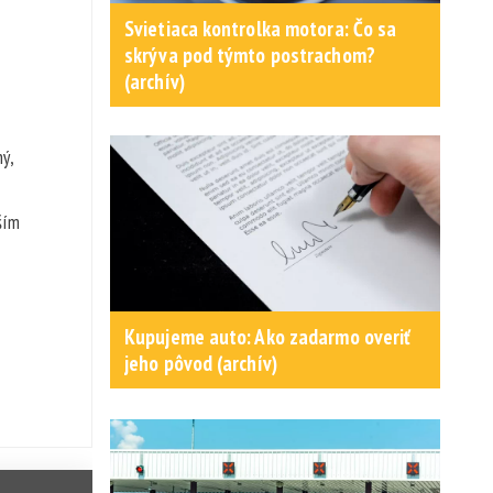
Svietiaca kontrolka motora: Čo sa
skrýva pod týmto postrachom?
(archív)
ný,
ším
Kupujeme auto: Ako zadarmo overiť
jeho pôvod (archív)