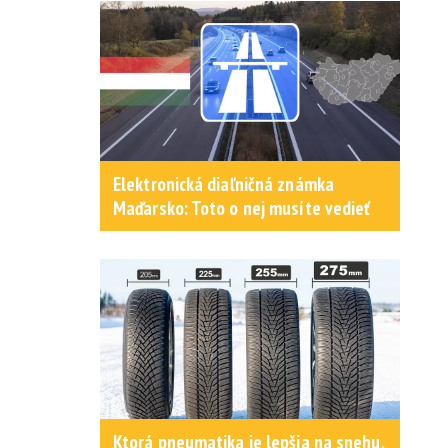
Elektronická diaľničná známka
Maďarsko: Toto o nej musíte vedieť
Ktorá pneumatika je lepšia na snehu,