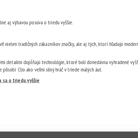
lne aj výbavou posúva o triedu vyššie.
iť nielen tradičných zákazníkov značky, ale aj tých, ktorí hľadajú moder
vými detailmi dopĺňajú technológie, ktoré boli donedávna vyhradené vyš
 pôsobí Clio ako veľmi silný hráč v triede malých áut.
 sa o triedu vyššie