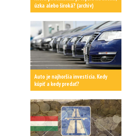
úzka alebo široká? (archív)
Auto je najhoršia investícia. Kedy
kúpiť a kedy predať?