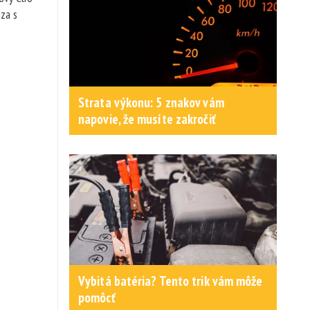
dza s
Strata výkonu: 5 znakov vám
napovie, že musíte zakročiť
Vybitá batéria? Tento trik vám môže
pomôcť