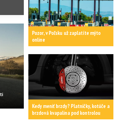
Pozor, v Poľsku už zaplatíte mýto
online
ti
Kedy meniť brzdy? Platničky, kotúče a
brzdová kvapalina pod kontrolou