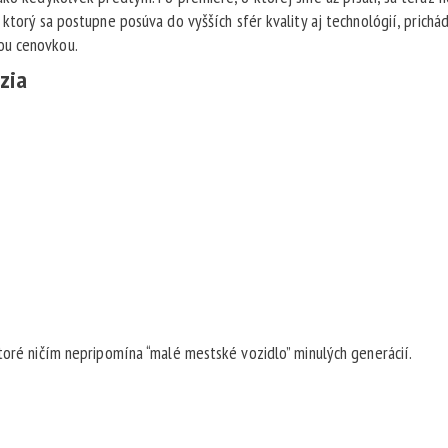
ktorý sa postupne posúva do vyšších sfér kvality aj technológií, prichá
ou cenovkou.
zia
toré ničím nepripomína “malé mestské vozidlo” minulých generácií.