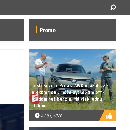
Promo
Test: Suzuki eVitara AWD ukázala, že
elektromobil môže byť lepším off-
roadom než benzín. Má však jednu
slabinu
Jul 09, 2026