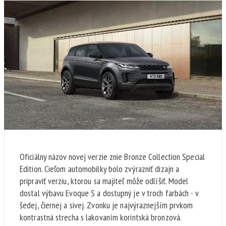
Oficiálny názov novej verzie znie Bronze Collection Special
Edition. Cieľom automobilky bolo zvýrazniť dizajn a
pripraviť verziu, ktorou sa majiteľ môže odlíšiť. Model
dostal výbavu Evoque S a dostupný je v troch farbách - v
šedej, čiernej a sivej. Zvonku je najvýraznejším prvkom
kontrastná strecha s lakovaním korintská bronzová.