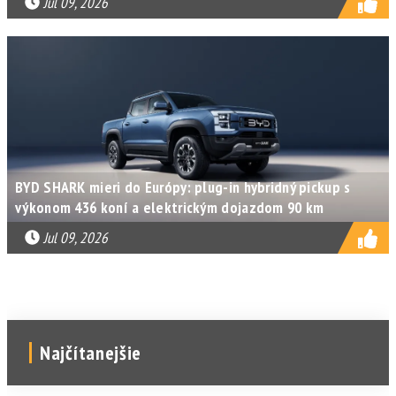
Jul 09, 2026
BYD SHARK mieri do Európy: plug-in hybridný pickup s
výkonom 436 koní a elektrickým dojazdom 90 km
Jul 09, 2026
Najčítanejšie