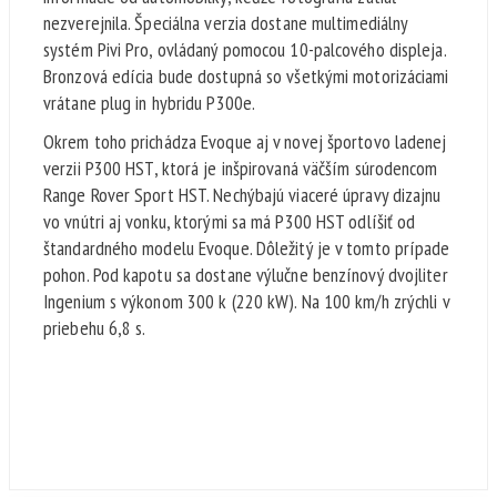
nezverejnila. Špeciálna verzia dostane multimediálny
systém Pivi Pro, ovládaný pomocou 10-palcového displeja.
Bronzová edícia bude dostupná so všetkými motorizáciami
vrátane plug in hybridu P300e.
Okrem toho prichádza Evoque aj v novej športovo ladenej
verzii P300 HST, ktorá je inšpirovaná väčším súrodencom
Range Rover Sport HST. Nechýbajú viaceré úpravy dizajnu
vo vnútri aj vonku, ktorými sa má P300 HST odlíšiť od
štandardného modelu Evoque. Dôležitý je v tomto prípade
pohon. Pod kapotu sa dostane výlučne benzínový dvojliter
Ingenium s výkonom 300 k (220 kW). Na 100 km/h zrýchli v
priebehu 6,8 s.