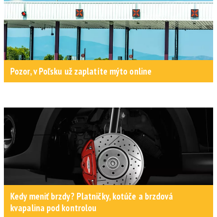
Pozor, v Poľsku už zaplatíte mýto online
Kedy meniť brzdy? Platničky, kotúče a brzdová
kvapalina pod kontrolou