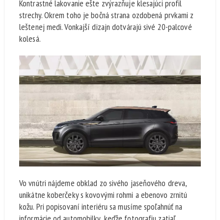
Kontrastné lakovanie ešte zvýrazňuje klesajúci profil
strechy. Okrem toho je bočná strana ozdobená prvkami z
leštenej medi. Vonkajší dizajn dotvárajú sivé 20-palcové
kolesá.
Vo vnútri nájdeme obklad zo sivého jaseňového dreva,
unikátne koberčeky s kovovými rohmi a ebenovo zrnitú
kožu. Pri popisovaní interiéru sa musíme spoľahnúť na
informácie od automobilky, keďže fotografiu zatiaľ