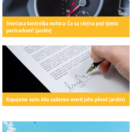
Svietiaca kontrolka motora: Čo sa skrýva pod týmto
postrachom? (archív)
Kupujeme auto: Ako zadarmo overiť jeho pôvod (archív)