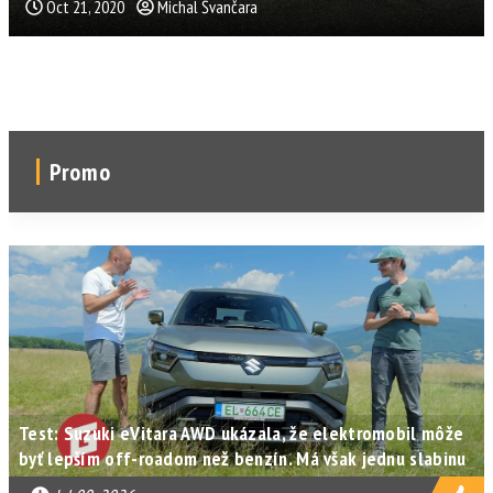
Oct 21, 2020
Michal Švančara
Promo
Test: Suzuki eVitara AWD ukázala, že elektromobil môže
byť lepším off-roadom než benzín. Má však jednu slabinu