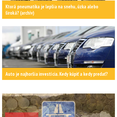
Ktorá pneumatika je lepšia na snehu, úzka alebo
široká? (archív)
Auto je najhoršia investícia. Kedy kúpiť a kedy predať?