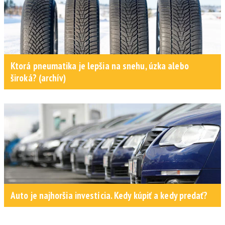
Ktorá pneumatika je lepšia na snehu, úzka alebo
široká? (archív)
Auto je najhoršia investícia. Kedy kúpiť a kedy predať?