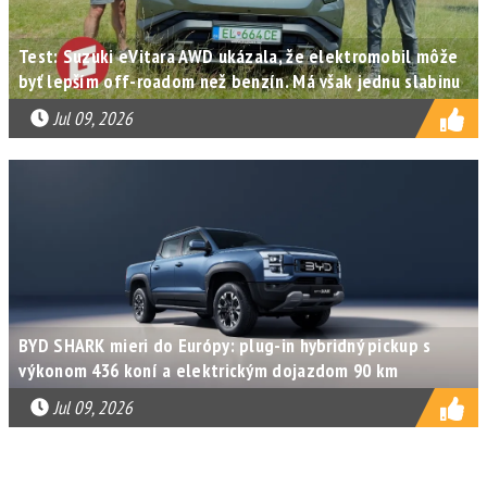
Test: Suzuki eVitara AWD ukázala, že elektromobil môže
byť lepším off-roadom než benzín. Má však jednu slabinu
Jul 09, 2026
BYD SHARK mieri do Európy: plug-in hybridný pickup s
výkonom 436 koní a elektrickým dojazdom 90 km
Jul 09, 2026