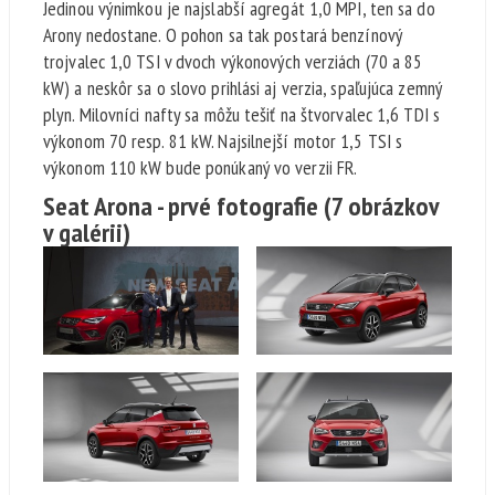
Jedinou výnimkou je najslabší agregát 1,0 MPI, ten sa do
Arony nedostane. O pohon sa tak postará benzínový
trojvalec 1,0 TSI v dvoch výkonových verziách (70 a 85
kW) a neskôr sa o slovo prihlási aj verzia, spaľujúca zemný
plyn. Milovníci nafty sa môžu tešiť na štvorvalec 1,6 TDI s
výkonom 70 resp. 81 kW. Najsilnejší motor 1,5 TSI s
výkonom 110 kW bude ponúkaný vo verzii FR.
Seat Arona - prvé fotografie
(7 obrázkov
v galérii)