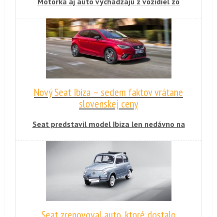
Motorka aj auto vychádzajú z vozidiel zo
sériovej výroby. Na ich prestavbe pracuje
ručne tím mechanikov.
Nový Seat Ibiza – sedem faktov vrátane
slovenskej ceny
Seat predstavil model Ibiza len nedávno na
autosalóne v Ženeve a v týchto dňoch s ním
vstupuje na slovenský trh. Prvá Ibiza sa
objavila na cestách v roku 1984 a odvtedy
Seat predal približne 5,4 milióna modelov
Ibiza. V článku sme sa zamerali na sedem
informácií, týkajúcich sa španielskej novinky.
Seat zrenovoval auto, ktoré dostalo