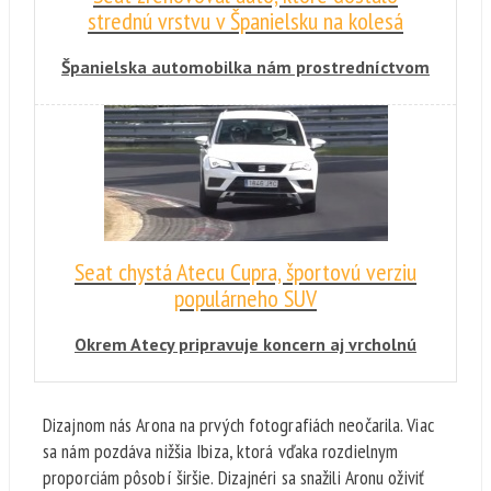
strednú vrstvu v Španielsku na kolesá
Španielska automobilka nám prostredníctvom
krátkeho videa priblížila proces renovácie
Seatu 600 pri príležitosti 60. výročia od jeho
uvedenia na trh.
Seat chystá Atecu Cupra, športovú verziu
populárneho SUV
Okrem Atecy pripravuje koncern aj vrcholnú
verziu RS modelu, Škoda Kodiaq.
Dizajnom nás Arona na prvých fotografiách neočarila. Viac
sa nám pozdáva nižšia Ibiza, ktorá vďaka rozdielnym
proporciám pôsobí širšie. Dizajnéri sa snažili Aronu oživiť