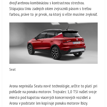
dvojfarebnou kombináciou s kontrastnou strechou.
Stúpajúcu líniu zadných okien zvýraznili pásom s treťou
farbou, práve to je prvok, na ktorý si ešte musíme zvyknúť.
Seat
Arona neprináša Seatu nové technológie, určite to platí pri
pohľade na ponuku motorov. Trojvalec 1,0 TSI našiel svoje
miesto pod kapotou viacerých koncernových vozidiel a
Arona v podstate len kopíruje ponuku motorov Ibizy.