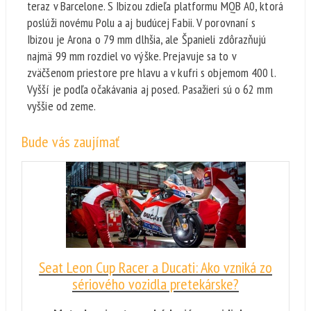
teraz v Barcelone. S Ibizou zdieľa platformu MQB A0, ktorá
poslúži novému Polu a aj budúcej Fabii. V porovnaní s
Ibizou je Arona o 79 mm dlhšia, ale Španieli zdôrazňujú
najmä 99 mm rozdiel vo výške. Prejavuje sa to v
zväčšenom priestore pre hlavu a v kufri s objemom 400 l.
Vyšší je podľa očakávania aj posed. Pasažieri sú o 62 mm
vyššie od zeme.
Bude vás zaujímať
Seat Leon Cup Racer a Ducati: Ako vzniká zo
sériového vozidla pretekárske?