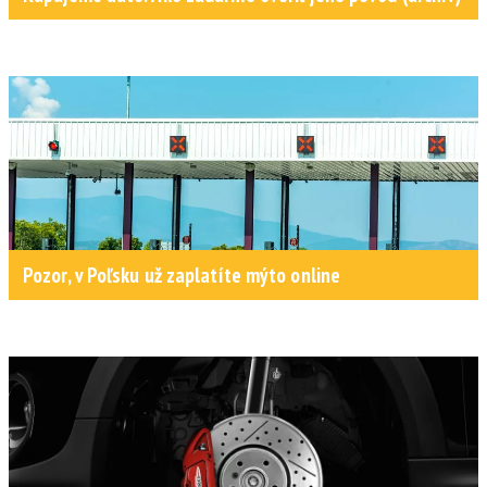
Pozor, v Poľsku už zaplatíte mýto online