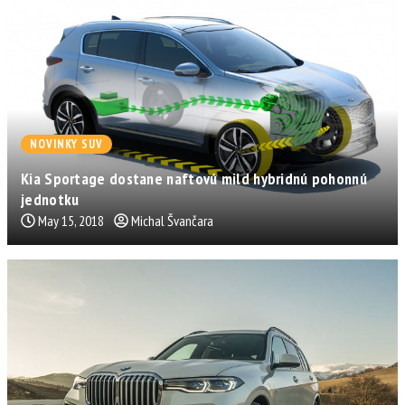
NOVINKY SUV
Kia Sportage dostane naftovú mild hybridnú pohonnú
jednotku
May 15, 2018
Michal Švančara