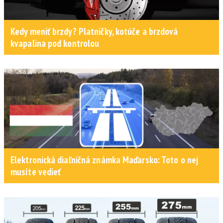
Kedy meniť brzdy? Platničky, kotúče a brzdová
kvapalina pod kontrolou
Elektronická diaľničná známka Maďarsko: Toto o nej
musíte vedieť