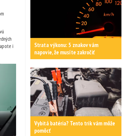
om
ovú
redných
Strata výkonu: 5 znakov vám
apote i
napovie, že musíte zakročiť
Vybitá batéria? Tento trik vám môže
pomôcť