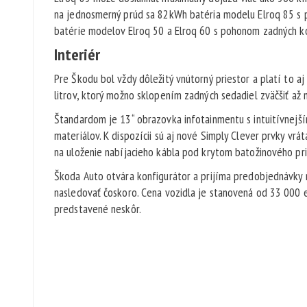
na jednosmerný prúd sa 82kWh batéria modelu Elroq 85 s p
batérie modelov Elroq 50 a Elroq 60 s pohonom zadných kol
Interiér
Pre Škodu bol vždy dôležitý vnútorný priestor a platí to 
litrov, ktorý možno sklopením zadných sedadiel zväčšiť až n
Štandardom je 13“ obrazovka infotainmentu s intuitívnejší
materiálov. K dispozícii sú aj nové Simply Clever prvky vrát
na uloženie nabíjacieho kábla pod krytom batožinového pri
Škoda Auto otvára konfigurátor a prijíma predobjednávky n
nasledovať čoskoro. Cena vozidla je stanovená od 33 000 
predstavené neskôr.