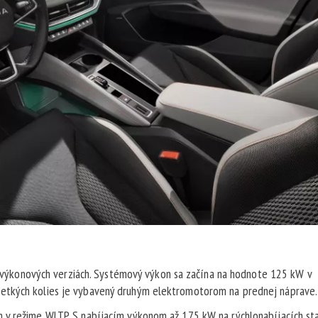
ch výkonových verziách. Systémový výkon sa začína na hodnote 125 kW v
etkých kolies je vybavený druhým elektromotorom na prednej náprave.
 v režime WLTP. S nabíjacím výkonom až 175 kW na rýchlonabíjacích sta