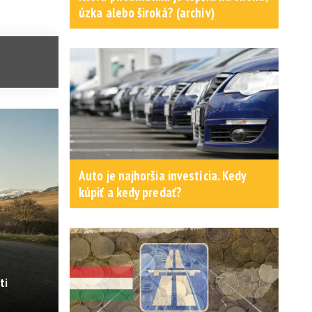
úzka alebo široká? (archív)
Auto je najhoršia investícia. Kedy
kúpiť a kedy predať?
ti