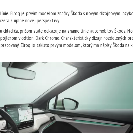
é línie. Elroq je prvým modelom značky Škoda s novým dizajnovým jazyk
ozerá z úplne novej perspektívy.
u chladiča, pričom stále odkazuje na známe línie automobilov Škoda. N
spojlerom v odtieni Dark Chrome. Charakteristický dizajn rozdelených p
racovaný. Elroq je takisto prvým modelom, ktorý má nápisy Škoda na k