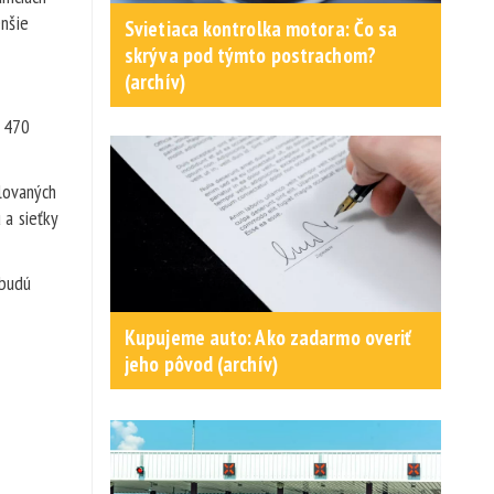
nšie
Svietiaca kontrolka motora: Čo sa
skrýva pod týmto postrachom?
(archív)
m 470
klovaných
 a sieťky
 budú
Kupujeme auto: Ako zadarmo overiť
jeho pôvod (archív)