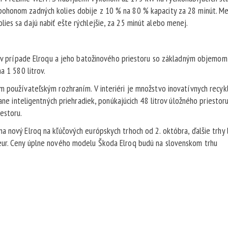
ohonom zadných kolies dobije z 10 % na 80 % kapacity za 28 minút. Me
ies sa dajú nabiť ešte rýchlejšie, za 25 minút alebo menej.
aj v prípade Elroqu a jeho batožinového priestoru so základným objemo
a 1 580 litrov.
m používateľským rozhraním. V interiéri je množstvo inovatívnych recy
ane inteligentných priehradiek, ponúkajúcich 48 litrov úložného priestoru
estoru.
a nový Elroq na kľúčových európskych trhoch od 2. októbra, ďalšie trhy
eur. Ceny úplne nového modelu Škoda Elroq budú na slovenskom trhu