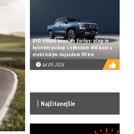
BYD SHARK mieri do Európy: plug-in
hybridný pickup s výkonom 436 koní a
elektrickým dojazdom 90 km
Jul 09, 2026
Najčítanejšie