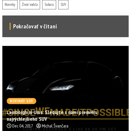
Novinky
Život vodiča
Subaru
SUV
Pokračovať v čítaní
NOVINKY SUV
Lamborghini Urus: Sledujte s nami premiéru
najrýchlejšieho SUV
Dec 04, 2017
Michal Švančara