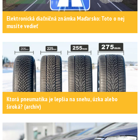
Elektronická diaľničná známka Maďarsko: Toto o nej
musíte vedieť
Ktorá pneumatika je lepšia na snehu, úzka alebo
široká? (archív)