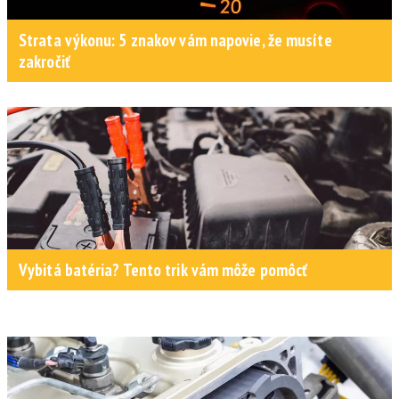
Strata výkonu: 5 znakov vám napovie, že musíte
zakročiť
Vybitá batéria? Tento trik vám môže pomôcť