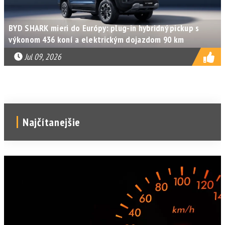
BYD SHARK mieri do Európy: plug-in hybridný pickup s
výkonom 436 koní a elektrickým dojazdom 90 km
Jul 09, 2026
Najčítanejšie