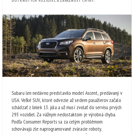
DOTKNUTÝCH VOZIDIEL A ZÁVAŽNOSŤ CHYBY.
Subaru len nedávno predstavilo model Ascent, predávaný v
USA. Veľké SUV, ktoré odvezie až sedem pasažierov začalo
schádzať z liniek 13. júla a už musí zvolať do servisu prvých
293 vozidiel. Za vážnym nedostaktom je výrobná chyba.
Podľa Consumer Reports sa za celým problémom
schovávajú zle naprogramované zváracie roboty.