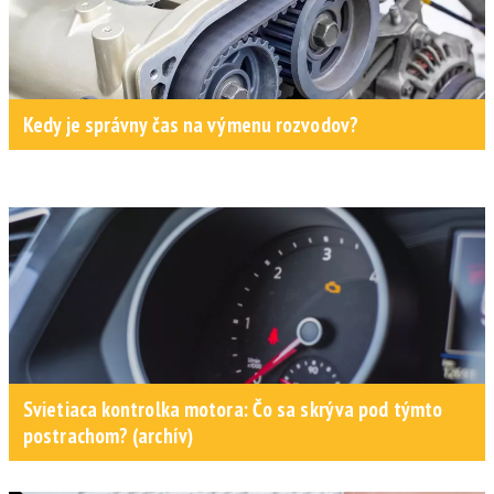
Kedy je správny čas na výmenu rozvodov?
Svietiaca kontrolka motora: Čo sa skrýva pod týmto
postrachom? (archív)