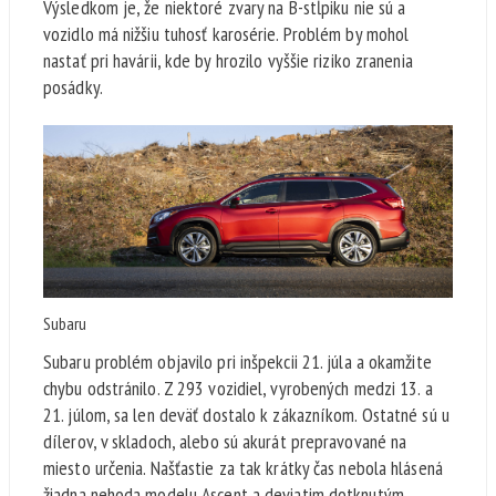
Výsledkom je, že niektoré zvary na B-stĺpiku nie sú a
vozidlo má nižšiu tuhosť karosérie. Problém by mohol
nastať pri havárii, kde by hrozilo vyššie riziko zranenia
posádky.
Subaru
Subaru problém objavilo pri inšpekcii 21. júla a okamžite
chybu odstránilo. Z 293 vozidiel, vyrobených medzi 13. a
21. júlom, sa len deväť dostalo k zákazníkom. Ostatné sú u
dílerov, v skladoch, alebo sú akurát prepravované na
miesto určenia. Našťastie za tak krátky čas nebola hlásená
žiadna nehoda modelu Ascent a deviatim dotknutým