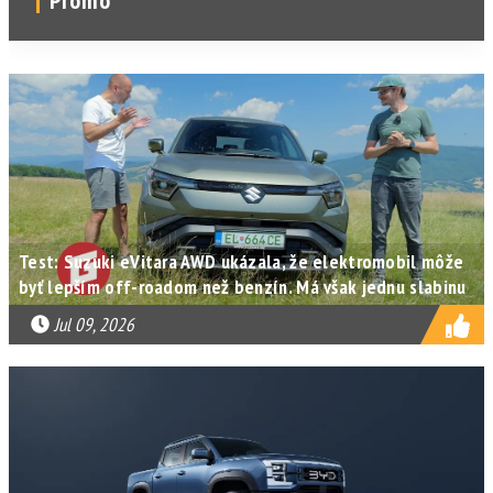
Test: Suzuki eVitara AWD ukázala, že elektromobil môže
byť lepším off-roadom než benzín. Má však jednu slabinu
Jul 09, 2026