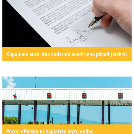
Kupujeme auto: Ako zadarmo overiť jeho pôvod (archív)
Pozor, v Poľsku už zaplatíte mýto online