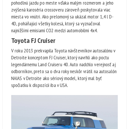
pohodlnú jazdu po meste vďaka malým rozmerom a jeho
zvýšená karoséria crossoveru zároveň poskytovala viac
miesta vo vnútri. Ako prelomový sa ukázal motor 1,4 l D-
4D, poháňajúci všetky kolesá, ktorý sa vyznačoval
najnižšími emisiami CO2 medzi automobilmi 4x4.
Toyota FJ Cruiser
V roku 2013 prekvapila Toyota návštevníkov autosalónu v
Detroite konceptom FJ Cruiser, ktorý navrhli ako poctu
legendárnemu Land Cruiseru 40. Auto nadchlo verejnosť aj
odborníkov, preto sa o dva roky neskôr vrátil na autosalón
NAIAS v Detroite ako sériový model, ktorý mal byť
spočiatku k dispozícii iba v USA.