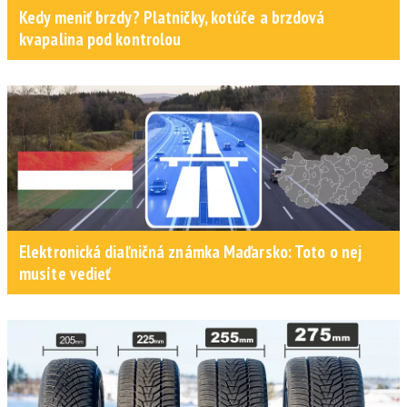
Kedy meniť brzdy? Platničky, kotúče a brzdová
kvapalina pod kontrolou
Elektronická diaľničná známka Maďarsko: Toto o nej
musíte vedieť