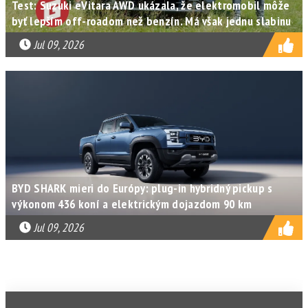
Test: Suzuki eVitara AWD ukázala, že elektromobil môže
byť lepším off-roadom než benzín. Má však jednu slabinu
Jul 09, 2026
BYD SHARK mieri do Európy: plug-in hybridný pickup s
výkonom 436 koní a elektrickým dojazdom 90 km
Jul 09, 2026