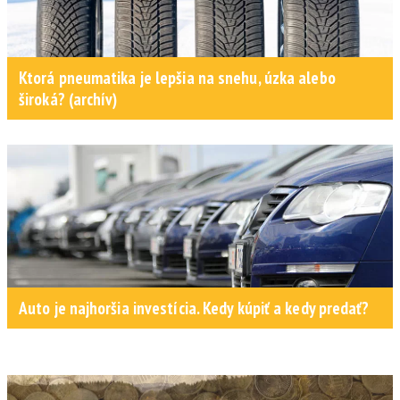
Ktorá pneumatika je lepšia na snehu, úzka alebo
široká? (archív)
Auto je najhoršia investícia. Kedy kúpiť a kedy predať?