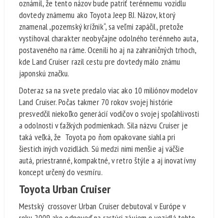
oznámil, že tento názov bude patriť terénnemu vozidlu
dovtedy známemu ako Toyota Jeep BJ. Názov, ktorý
znamenal „pozemský krížnik“, sa veľmi zapáčil, pretože
vystihoval charakter neobyčajne odolného terénneho auta,
postaveného na ráme. Ocenili ho aj na zahraničných trhoch,
kde Land Cruiser razil cestu pre dovtedy málo známu
japonskú značku.
Doteraz sa na svete predalo viac ako 10 miliónov modelov
Land Cruiser. Počas takmer 70 rokov svojej histórie
presvedčil niekoľko generácií vodičov o svojej spoľahlivosti
a odolnosti v ťažkých podmienkach. Sila názvu Cruiser je
taká veľká, že Toyota po ňom opakovane siahla pri
šiestich iných vozidlách. Sú medzi nimi menšie aj väčšie
autá, priestranné, kompaktné, v retro štýle a aj inovatívny
koncept určený do vesmíru.
Toyota Urban Cruiser
Mestský crossover Urban Cruiser debutoval v Európe v
roku 2009 ako odpoveď na rastúci záujem o vozidlá tohto