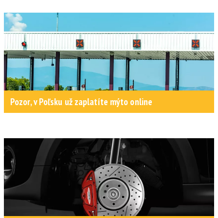
Pozor, v Poľsku už zaplatíte mýto online