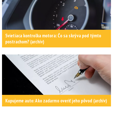
Svietiaca kontrolka motora: Čo sa skrýva pod týmto
postrachom? (archív)
Kupujeme auto: Ako zadarmo overiť jeho pôvod (archív)