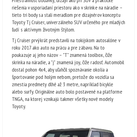
Priestrannosť dodávky, dizajn ako pri SUV a praktické
riešenia v usporiadaní priestoru ako v skrinke na náradie –
tieto tri body sa stali meradlom pre dizajnérov konceptu
Toyoty Tj Cruiser, univerzálneho SUV určeného pre mladých
ľudí s aktívnym životným štýlom.
Tj Cruiser prvýkrát predstavili na tokijskom autosalóne v
roku 2017 ako auto na prácu a pre zábavu. Na to
poukazuje aj jeho názov – "T" znamená toolbox, čiže
skrinka na náradie, a "j" znamená joy, čiže radosť. Automobil
dostal pohon 4x4, aby uľahčil spoznávanie okolia a
športovanie pod holým nebom, pretože do vozidla sa
zmestia predmety dlhé až 3 metre, napríklad bicykle
alebo surfy. Originálne auto bolo postavené na platforme
TNGA, na ktorej vznikajú takmer všetky nové modely
Toyoty.