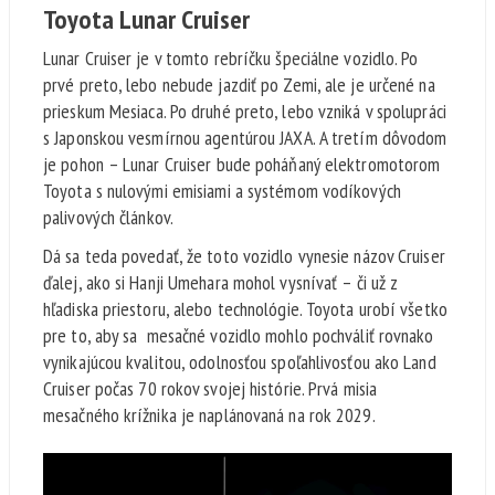
Toyota Lunar Cruiser
Lunar Cruiser je v tomto rebríčku špeciálne vozidlo. Po
prvé preto, lebo nebude jazdiť po Zemi, ale je určené na
prieskum Mesiaca. Po druhé preto, lebo vzniká v spolupráci
s Japonskou vesmírnou agentúrou JAXA. A tretím dôvodom
je pohon – Lunar Cruiser bude poháňaný elektromotorom
Toyota s nulovými emisiami a systémom vodíkových
palivových článkov.
Dá sa teda povedať, že toto vozidlo vynesie názov Cruiser
ďalej, ako si Hanji Umehara mohol vysnívať – či už z
hľadiska priestoru, alebo technológie. Toyota urobí všetko
pre to, aby sa mesačné vozidlo mohlo pochváliť rovnako
vynikajúcou kvalitou, odolnosťou spoľahlivosťou ako Land
Cruiser počas 70 rokov svojej histórie. Prvá misia
mesačného krížnika je naplánovaná na rok 2029.