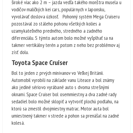
široké viac ako 2 m – jazda vedľa takého monštra musela u
vodičov maličkých kei cars, populárnych v Japonsku,
vyvolávať doslova úzkosť. Pohonný systém Mega Cruiseru
pozostával zo stáleho pohonu všetkých kolies a
uzamykateľného predného, stredného a zadného
diferenciálu. S týmto autom bolo možné vyšplhať sa na
takmer vertikálny terén a potom z neho bez problémov aj
zísť dolu.
Toyota Space Cruiser
Bol to jeden z prvých minivanov vo Veľkej Británii.
Automobil vyrobili na základe vanu Liteace a bol známy
ako jediné sériovo vyrábané auto s dvoma strešnými
oknami. Space Cruiser bol osemmiestny a dva zadné rady
sedadiel bolo možné sklopiť a vytvoriť plochú podlahu, na
ktorú sa zmestil dvojmiestny matrac. Motor auta bol
umiestnený takmer v strede a pohon sa prenášal na zadné
kolesá.