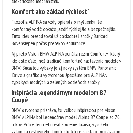
elektrického mechanizmu.
Komfort ako základ rýchlosti
Filozofia ALPINA sa vždy opierala o myšlienku, že
komfortný vodič dokáže jazdiť rýchlejšie a bezpečnejšie.
Túto ideu presadzoval už zakladateľ značky Burkard
Bovensiepen počas pretekov endurance.
Aj preto Vision BMW ALPINA ponúka režim Comfort+, ktorý
ide ešte ďalej než tradičné komfortné nastavenie modelov
BMW. Súčasťou výbavy je aj nový systém BMW Panoramic
iDrive s grafikou vytvorenou špeciálne pre ALPINA v
typických modrých a zelených odtieňoch značky.
Inšpirácia legendárnym modelom B7
Coupé
BMW otvorene priznáva, že veľkou inšpiráciou pre Vision
BMW ALPINA bol legendárny model Alpina B7 Coupé zo 70.
rokov. Práve ten definoval spojenie luxusu, vysokého
výkonu a cestovného komfortu, ktoré sa stalo poznávacím