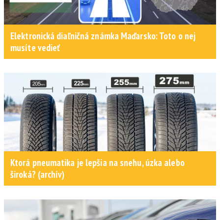
Elektronická diaľničná známka Maďarsko: Toto o nej
musíte vedieť
Ktorá pneumatika je lepšia na snehu, úzka alebo
široká? (archív)