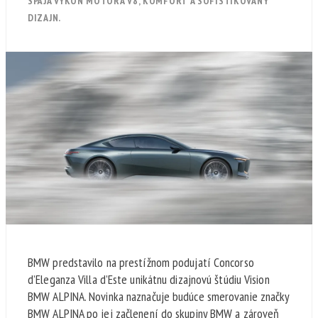
SPÁJA VÝKON MOTORA V8, KOMFORT A SOFISTIKOVANÝ
DIZAJN.
BMW predstavilo na prestížnom podujatí Concorso
d’Eleganza Villa d’Este unikátnu dizajnovú štúdiu Vision
BMW ALPINA. Novinka naznačuje budúce smerovanie značky
BMW ALPINA po jej začlenení do skupiny BMW a zároveň