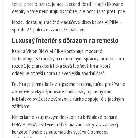
tento princíp označuje ako „Second Read“ – sofistikované
detaily, ktoré neupútajú okamžite, ale odhalia sa postupne.
Model dostal aj tradičné viaclúčové disky kolies ALPINA –
vpredu 22-palcové, vzadu 23-palcové.
Luxusný interiér s dôrazom na remeslo
Kabína Vision BMW ALPINA kombinuje moderné
technológie s tradičným remeselným spracovaním. Interiér
rozdeľuje charakteristická šesťstupňová línia, ktorá
oddeľuje tmavšiu hornú a svetlejšiu spodnú časť.
Použitá je jemná koža z alpského regiónu, ručné prešívanie
a kovové prvky inšpirované hodinárskym priemyslom.
Krištáľové ovládače zvýrazňujú funkcie spojené s jazdným
zážitkom.
Mimoriadne zaujímavým detailom sú krištáľové poháre
BMW ALPINA a sklenená fľaša na vodu ukrytá v zadovej
konzole. Poháre sa automaticky vysúvajú pomocou