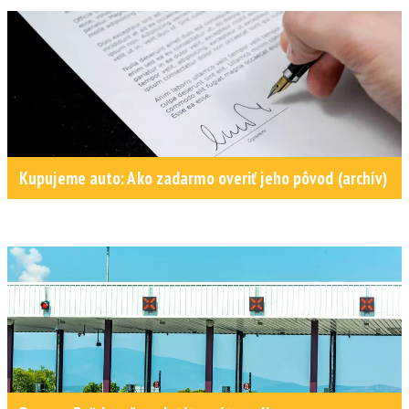
Kupujeme auto: Ako zadarmo overiť jeho pôvod (archív)