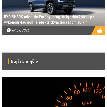
BYD SHARK mieri do Európy: plug-in hybridný pickup s
výkonom 436 koní a elektrickým dojazdom 90 km
Jul 09, 2026
Najčítanejšie