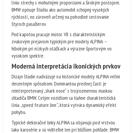
líniu strechy s mohutnými proporciami a širokým postojom.
BMW opisuje štúdiu ako automobil schopný vysokých
rýchlostí, no zároveň určený na pohodlné cestovanie
štyroch pasažierov.
Pod kapotou pracuje motor V8 s charakteristickým
zvukovým prejavom typickým pre modely ALPINA –
hlbokým pri nízkych otáčkach a výrazne športovým vo
vysokom spektre.
Moderná interpretácia ikonických prvkov
Dizajn štúdie nadväzuje na historické modely ALPINA veľmi
decentným spôsobom. Dominantou prednej časti je
reinterpretovaný „shark nose“ s trojrozmernou maskou
chladiča BMW. Celým vozidlom sa tiahne charakteristická
línia „speed feature line“, ktorá vytvára dynamický efekt
pohybu.
Typické dekoračné linky ALPINA sa objavujú pod vrstvou
laku karosérie a sú viditeľné len pri bližšom pohľade. BMW