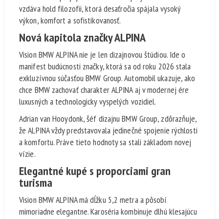
vzdáva hold filozofii, ktorá desaťročia spájala vysoký
výkon, komfort a sofistikovanosť.
Nová kapitola značky ALPINA
Vision BMW ALPINA nie je len dizajnovou štúdiou. Ide o
manifest budúcnosti značky, ktorá sa od roku 2026 stala
exkluzívnou súčasťou BMW Group. Automobil ukazuje, ako
chce BMW zachovať charakter ALPINA aj v modernej ére
luxusných a technologicky vyspelých vozidiel.
Adrian van Hooydonk, šéf dizajnu BMW Group, zdôrazňuje,
že ALPINA vždy predstavovala jedinečné spojenie rýchlosti
a komfortu. Práve tieto hodnoty sa stali základom novej
vízie.
Elegantné kupé s proporciami gran
turisma
Vision BMW ALPINA má dĺžku 5,2 metra a pôsobí
mimoriadne elegantne. Karoséria kombinuje dlhú klesajúcu