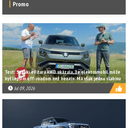
Promo
Test: Suzuki eVitara AWD ukázala, že elektromobil môže
byť lepším off-roadom než benzín. Má však jednu slabinu
Jul 09, 2026