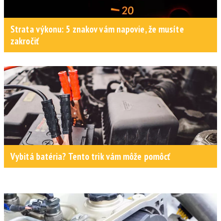
Strata výkonu: 5 znakov vám napovie, že musíte
zakročiť
Vybitá batéria? Tento trik vám môže pomôcť