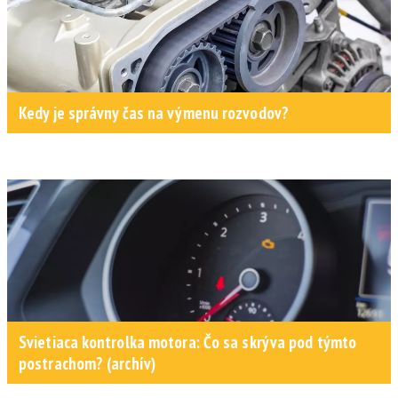
Kedy je správny čas na výmenu rozvodov?
Svietiaca kontrolka motora: Čo sa skrýva pod týmto
postrachom? (archív)