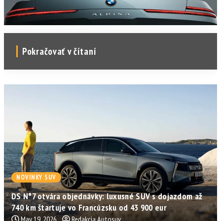
Pokračovať v čítaní
NOVINKY SUV
DS N°7 otvára objednávky: luxusné SUV s dojazdom až
740 km štartuje vo Francúzsku od 43 900 eur
May 19, 2026
Redakcia Autosuv