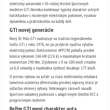
elektrický automobil v 50-ročnej histórii športových
modelov GTI. Novinka kombinuje typický charakter ostrých
hatchbackov s moderným elektrickým pohonom, vysokou
dynamikou a praktickosťou na každý deň.
GTI novej generácie
Nový ID. Polo GTI nadväzuje na tradíciu legendárneho
Golfu GTI z roku 1976, no po prvýkrát využíva výlučne
elektrický pohon. Elektromotor APP290 poháňa predné
kolesá výkonom 166 kW (226 k) a maximálnym krútiacim
momentom 290 Nm. Zrýchlenie z 0 na 100 km/h zvládne
za 6,8 sekundy a maximálna rýchlosť dosahuje 175 km/h.
O prenos výkonu na asfalt sa stará elektronicky ovládaná
lamelová uzávierka diferenciálu prednej nápravy, ktorá je
súčasťou sériovej výbavy. Volkswagen zároveň nasadil
športovo naladený podvozok s adaptívnymi tlmičmi DCC a
progresívnym riadením.
Režim GTI mení charakter auta