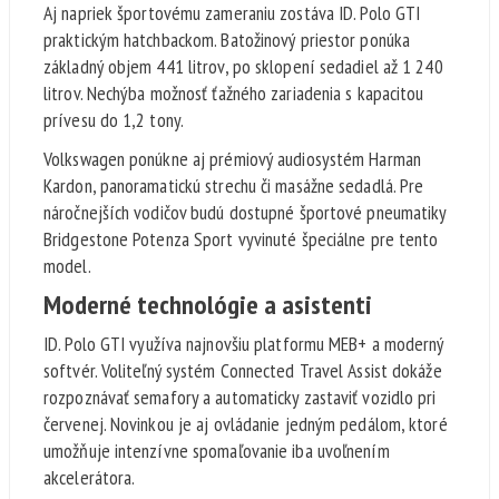
Aj napriek športovému zameraniu zostáva ID. Polo GTI
praktickým hatchbackom. Batožinový priestor ponúka
základný objem 441 litrov, po sklopení sedadiel až 1 240
litrov. Nechýba možnosť ťažného zariadenia s kapacitou
prívesu do 1,2 tony.
Volkswagen ponúkne aj prémiový audiosystém Harman
Kardon, panoramatickú strechu či masážne sedadlá. Pre
náročnejších vodičov budú dostupné športové pneumatiky
Bridgestone Potenza Sport vyvinuté špeciálne pre tento
model.
Moderné technológie a asistenti
ID. Polo GTI využíva najnovšiu platformu MEB+ a moderný
softvér. Voliteľný systém Connected Travel Assist dokáže
rozpoznávať semafory a automaticky zastaviť vozidlo pri
červenej. Novinkou je aj ovládanie jedným pedálom, ktoré
umožňuje intenzívne spomaľovanie iba uvoľnením
akcelerátora.