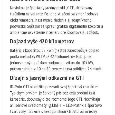
Novinkou je špeciálny jazdný profil „GTI“, aktivovaný
tlačidlom na volante. Po jeho stlačení sa zmení odozva
elektromotora, nastavenie riadenia aj adaptívneho
podvozka. Súčasne sa upraví grafika digitálneho kokpitu a
ambientné osvetlenie interiéru pre športovejší zážitok.
Dojazd vyše 420 kilometrov
Batéria s kapacitou 52 kWh (netto) zabezpečuje dojazd
podľa metodiky WLTP až 424 kilometrov. Nabíjanie
jednosmerným prúdom podporuje výkon do 105 kW,
pričom nabitie z 10 na 80 percent trvá približne 24 minút.
Dizajn s jasnými odkazmi na GTI
ID. Polo GTI okamžite prezradí svoj športový charakter.
Typickým prvkom je červený pás cez celú prednú časť
karosérie, doplnený o trojrozmerné logo GTI. Nechýbajú
ani sériové svetlomety IQ.LIGHT – LED-Matrix a športovo
tvarovaný nárazník s hexagonálnou štruktúrou mriežky.