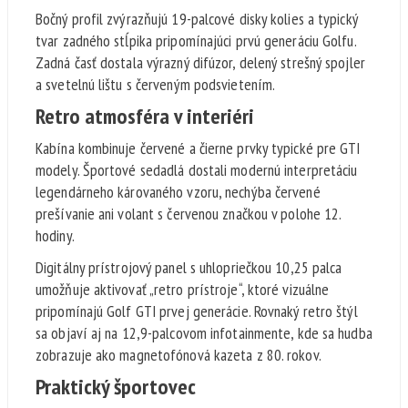
Bočný profil zvýrazňujú 19-palcové disky kolies a typický
tvar zadného stĺpika pripomínajúci prvú generáciu Golfu.
Zadná časť dostala výrazný difúzor, delený strešný spojler
a svetelnú lištu s červeným podsvietením.
Retro atmosféra v interiéri
Kabína kombinuje červené a čierne prvky typické pre GTI
modely. Športové sedadlá dostali modernú interpretáciu
legendárneho károvaného vzoru, nechýba červené
prešívanie ani volant s červenou značkou v polohe 12.
hodiny.
Digitálny prístrojový panel s uhlopriečkou 10,25 palca
umožňuje aktivovať „retro prístroje“, ktoré vizuálne
pripomínajú Golf GTI prvej generácie. Rovnaký retro štýl
sa objaví aj na 12,9-palcovom infotainmente, kde sa hudba
zobrazuje ako magnetofónová kazeta z 80. rokov.
Praktický športovec