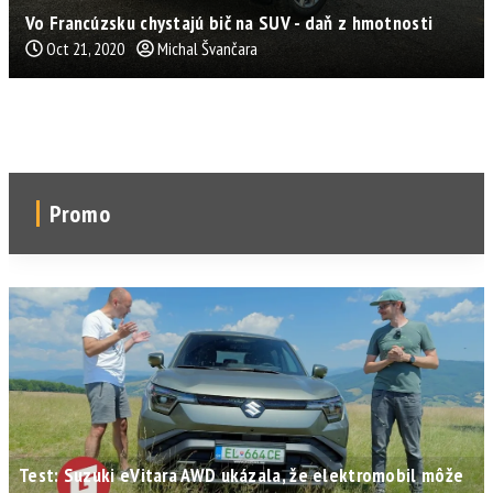
Vo Francúzsku chystajú bič na SUV - daň z hmotnosti
Oct 21, 2020
Michal Švančara
Promo
Test: Suzuki eVitara AWD ukázala, že elektromobil môže