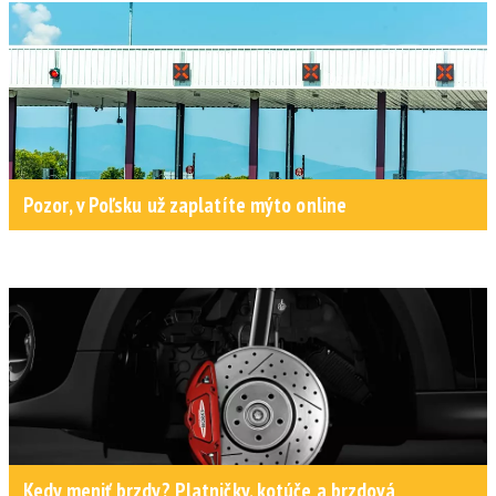
Pozor, v Poľsku už zaplatíte mýto online
Kedy meniť brzdy? Platničky, kotúče a brzdová