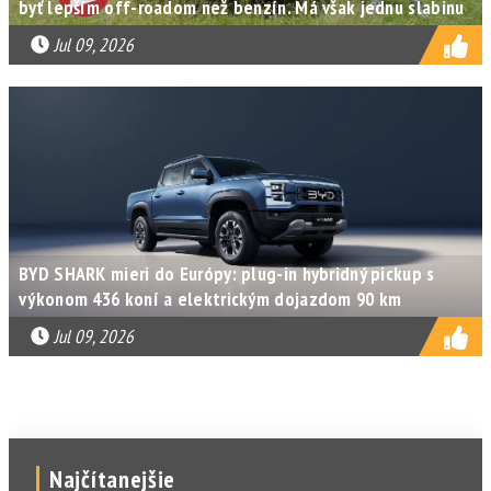
byť lepším off-roadom než benzín. Má však jednu slabinu
Jul 09, 2026
BYD SHARK mieri do Európy: plug-in hybridný pickup s
výkonom 436 koní a elektrickým dojazdom 90 km
Jul 09, 2026
Najčítanejšie