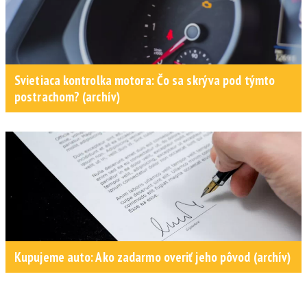
Svietiaca kontrolka motora: Čo sa skrýva pod týmto
postrachom? (archív)
Kupujeme auto: Ako zadarmo overiť jeho pôvod (archív)