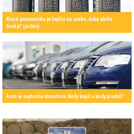
Ktorá pneumatika je lepšia na snehu, úzka alebo
široká? (archív)
Auto je najhoršia investícia. Kedy kúpiť a kedy predať?