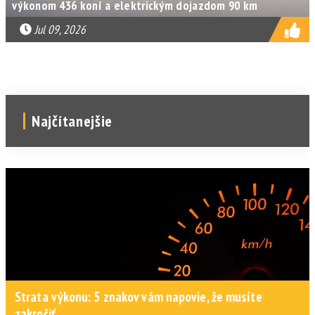
výkonom 436 koní a elektrickým dojazdom 90 km
Jul 09, 2026
Najčítanejšie
Strata výkonu: 5 znakov vám napovie, že musíte
zakročiť