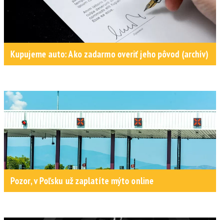
Kupujeme auto: Ako zadarmo overiť jeho pôvod (archív)
Pozor, v Poľsku už zaplatíte mýto online