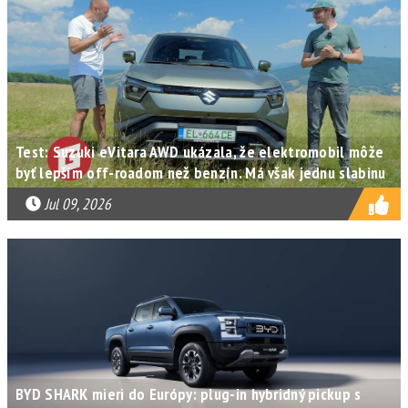
Test: Suzuki eVitara AWD ukázala, že elektromobil môže
byť lepším off-roadom než benzín. Má však jednu slabinu
Jul 09, 2026
BYD SHARK mieri do Európy: plug-in hybridný pickup s