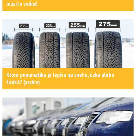
musíte vedieť
Ktorá pneumatika je lepšia na snehu, úzka alebo
široká? (archív)