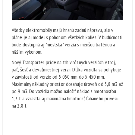
Všetky elektromobily majú hnanú zadnú nápravu, ale v
pláne je aj model s pohonom všetkých kolies. V budúcnosti
bude dostupná aj "mestská" verzia s menšou batériou a
nižším výkonom.
Nový Transporter príde na trh v rôznych verziách v troj,
päť, šesť a deväťmiestnej verzii. Dĺžka vozidla sa pohybuje
v závislosti od verzie od 5 050 mm do 5 450 mm.
Maximálny nákladný priestor dosahuje úroveň od 5,8 m3 až
po 9 m3. Do vozidla možno naložiť náklad s hmotnosťou
1,3 t a vzrástla aj maximálna hmotnosť ťahaného prívesu
na 2,8 t.