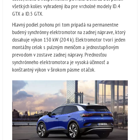
všetkých kolies vyhradený iba pre vrcholné modely ID.4
GTX a ID.5 GTX.
Hlavný podiel pohonu pri tom pripadá na permanentne
budený synchrónny elektromotor na zadnej náprave, ktorý
dosahuje výkon 150 kW (204 k). Elektromotor tvorí jeden
montážny celok s pulzným meničom a jednostupňovým
prevodom v zostave zadnej nápravy. Prednosťou
synchrónneho elektromotora je vysoká účinnosť a
konštantný výkon v širokom pásme otáčok.