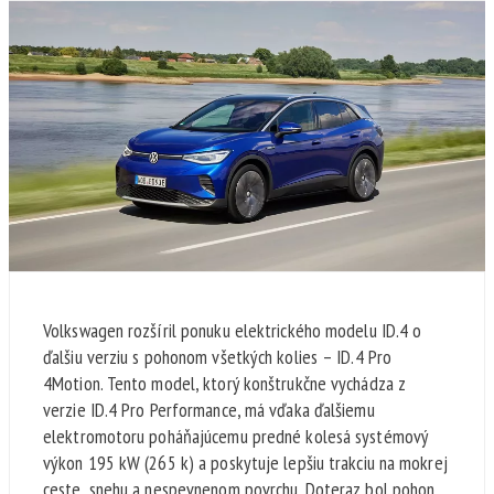
Volkswagen rozšíril ponuku elektrického modelu ID.4 o
ďalšiu verziu s pohonom všetkých kolies – ID.4 Pro
4Motion. Tento model, ktorý konštrukčne vychádza z
verzie ID.4 Pro Performance, má vďaka ďalšiemu
elektromotoru poháňajúcemu predné kolesá systémový
výkon 195 kW (265 k) a poskytuje lepšiu trakciu na mokrej
ceste, snehu a nespevnenom povrchu. Doteraz bol pohon