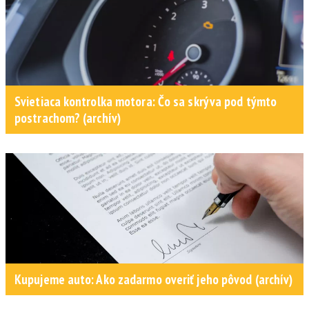
Svietiaca kontrolka motora: Čo sa skrýva pod týmto
postrachom? (archív)
Kupujeme auto: Ako zadarmo overiť jeho pôvod (archív)