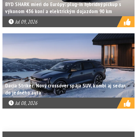
BYD SHARK mieri do Európy: plug-in hybridný pickup s
výkonom 436 koní a elektrickým dojazdom 90 km
Jul 09, 2026
Dacia Striker: Nový crossover spája SUV, kombi aj sedan
do jedného auta
Jul 08, 2026