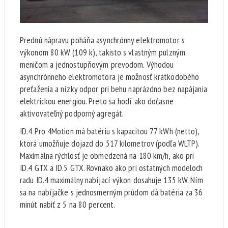
Prednú nápravu poháňa asynchrónny elektromotor s
výkonom 80 kW (109 k), takisto s vlastným pulzným
meničom a jednostupňovým prevodom. Výhodou
asynchrónneho elektromotora je možnosť krátkodobého
preťaženia a nízky odpor pri behu naprázdno bez napájania
elektrickou energiou. Preto sa hodí ako dočasne
aktivovateľný podporný agregát.
ID.4 Pro 4Motion má batériu s kapacitou 77 kWh (netto),
ktorá umožňuje dojazd do 517 kilometrov (podľa WLTP).
Maximálna rýchlosť je obmedzená na 180 km/h, ako pri
ID.4 GTX a ID.5 GTX. Rovnako ako pri ostatných modeloch
radu ID.4 maximálny nabíjací výkon dosahuje 135 kW. Ním
sa na nabíjačke s jednosmerným prúdom dá batéria za 36
minút nabiť z 5 na 80 percent.