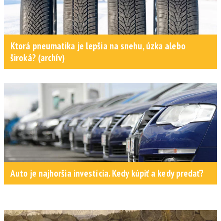
Ktorá pneumatika je lepšia na snehu, úzka alebo
široká? (archív)
Auto je najhoršia investícia. Kedy kúpiť a kedy predať?