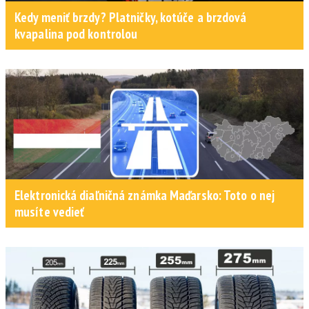
Kedy meniť brzdy? Platničky, kotúče a brzdová
kvapalina pod kontrolou
Elektronická diaľničná známka Maďarsko: Toto o nej
musíte vedieť