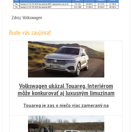
Zdroj: Volkswagen
Bude vás zaujímať
Volkswagen ukázal Touareg. Interiérom
môže konkurovať aj luxusným limuzínam
Touareg je zas o niečo viac zameraný na
luxus, a tým sa posúva z terénu ešte viac
smerom na asfaltovú cestu.