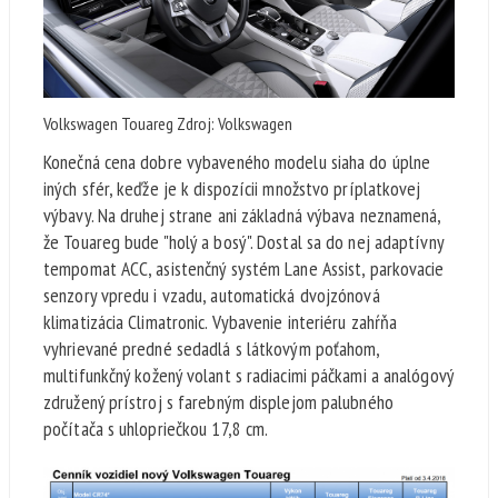
Volkswagen Touareg Zdroj: Volkswagen
Konečná cena dobre vybaveného modelu siaha do úplne
iných sfér, keďže je k dispozícii množstvo príplatkovej
výbavy. Na druhej strane ani základná výbava neznamená,
že Touareg bude "holý a bosý". Dostal sa do nej adaptívny
tempomat ACC, asistenčný systém Lane Assist, parkovacie
senzory vpredu i vzadu, automatická dvojzónová
klimatizácia Climatronic. Vybavenie interiéru zahŕňa
vyhrievané predné sedadlá s látkovým poťahom,
multifunkčný kožený volant s radiacimi páčkami a analógový
združený prístroj s farebným displejom palubného
počítača s uhlopriečkou 17,8 cm.