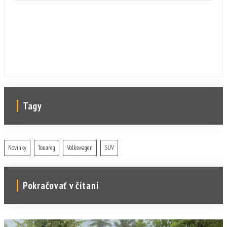
päťmiestne sedany. Vnútorným priestorom a
úžitkovými vlastnosťami sa im určite SUV
minimálne vyrovná.
Tagy
Novinky
Touareg
Volkswagen
SUV
Pokračovať v čítaní