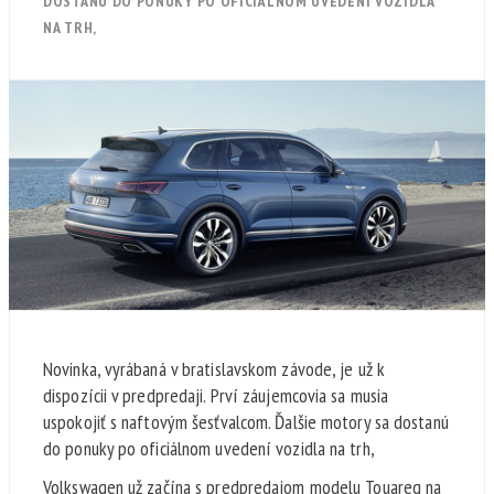
DOSTANÚ DO PONUKY PO OFICIÁLNOM UVEDENÍ VOZIDLA
NA TRH,
Novinka, vyrábaná v bratislavskom závode, je už k
dispozícii v predpredaji. Prví záujemcovia sa musia
uspokojiť s naftovým šesťvalcom. Ďalšie motory sa dostanú
do ponuky po oficiálnom uvedení vozidla na trh,
Volkswagen už začína s predpredajom modelu Touareg na