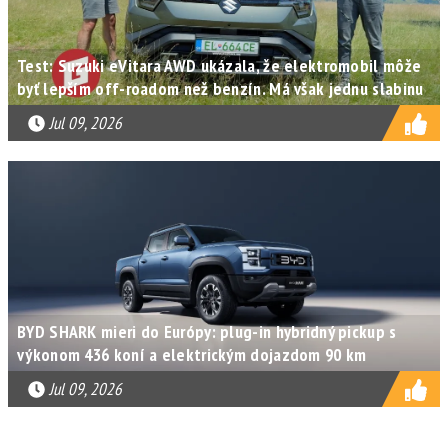
Test: Suzuki eVitara AWD ukázala, že elektromobil môže
byť lepším off-roadom než benzín. Má však jednu slabinu
Jul 09, 2026
BYD SHARK mieri do Európy: plug-in hybridný pickup s
výkonom 436 koní a elektrickým dojazdom 90 km
Jul 09, 2026