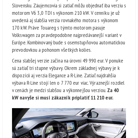
Slovensku. Záujemcovia si zatiaľ môžu objednať iba verziu s
motorom V6 3,0 TDI s výkonom 210 kW. V cenníku je už
uvedená aj slabšia verzia rovnakého motora s výkonom
170 kW. Práve Touareg s týmto motorom pasuje
Volkswagen za pravdepodobne najpredávanejší variant v
Európe. Kombinovaný bude s osemstupňovou automatickou
prevodovkou a pohonom všetkých kolies.
Cena slabšej verzie začína na úrovni 49 990 eur. V ponuke
sú zatiaľ tri stupne výbavy. Okrem základnej výbavy je k
dispozícii aj verzia Elegance a R-Line. Zatiaľ najdrahšia
výbava R-Line stojí len o 7 770 eur viac. Výraznejší rozdiel
v cenách je medzi slabšou a výkonnejšou verziou.
Za 40
kW navyše si musí zákazník priplatiť 11 210 eur.