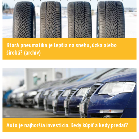
Ktorá pneumatika je lepšia na snehu, úzka alebo
široká? (archív)
Auto je najhoršia investícia. Kedy kúpiť a kedy predať?