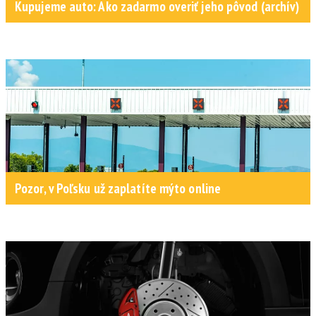
Kupujeme auto: Ako zadarmo overiť jeho pôvod (archív)
Pozor, v Poľsku už zaplatíte mýto online