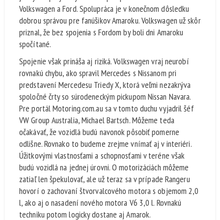
Volkswagen a Ford. Spolupráca je v konečnom dôsledku
dobrou správou pre fanúšikov Amaroku. Volkswagen už skôr
priznal, že bez spojenia s Fordom by boli dni Amaroku
spočítané.
Spojenie však prináša aj riziká. Volkswagen vraj neurobí
rovnakú chybu, ako spravil Mercedes s Nissanom pri
predstavení Mercedesu Triedy X, ktorá veľmi nezakrýva
spoločné črty so súrodeneckým pickupom Nissan Navara.
Pre portál Motoring.com.au sa v tomto duchu vyjadril šéf
VW Group Australia, Michael Bartsch. Môžeme teda
očakávať, že vozidlá budú navonok pôsobiť pomerne
odlišne. Rovnako to budeme zrejme vnímať aj v interiéri.
Úžitkovými vlastnosťami a schopnosťami v teréne však
budú vozidlá na jednej úrovni. O motorizáciách môžeme
zatiaľ len špekulovať, ale už teraz sa v prípade Rangeru
hovorí o zachovaní štvorvalcového motora s objemom 2,0
l, ako aj o nasadení nového motora V6 3,0 l. Rovnakú
techniku potom logicky dostane aj Amarok.