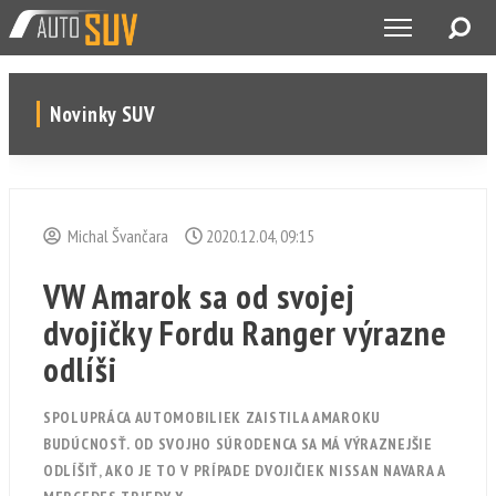
Novinky SUV
Michal Švančara
2020.12.04, 09:15
VW Amarok sa od svojej
dvojičky Fordu Ranger výrazne
odlíši
SPOLUPRÁCA AUTOMOBILIEK ZAISTILA AMAROKU
BUDÚCNOSŤ. OD SVOJHO SÚRODENCA SA MÁ VÝRAZNEJŠIE
ODLÍŠIŤ, AKO JE TO V PRÍPADE DVOJIČIEK NISSAN NAVARA A