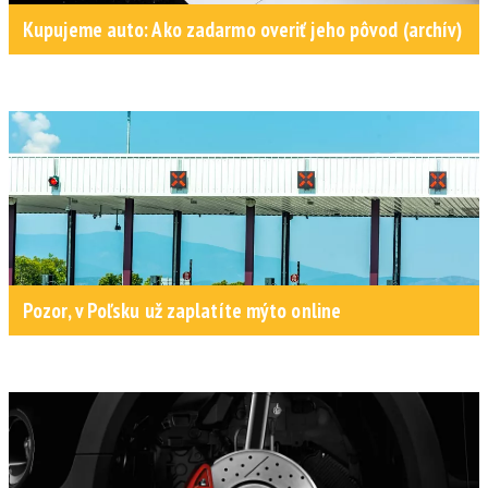
Kupujeme auto: Ako zadarmo overiť jeho pôvod (archív)
Pozor, v Poľsku už zaplatíte mýto online