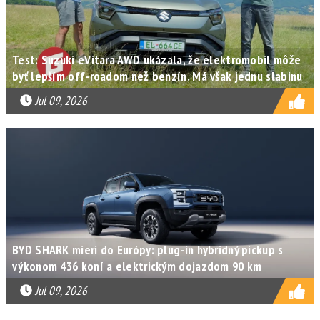
Test: Suzuki eVitara AWD ukázala, že elektromobil môže
byť lepším off-roadom než benzín. Má však jednu slabinu
Jul 09, 2026
BYD SHARK mieri do Európy: plug-in hybridný pickup s
výkonom 436 koní a elektrickým dojazdom 90 km
Jul 09, 2026