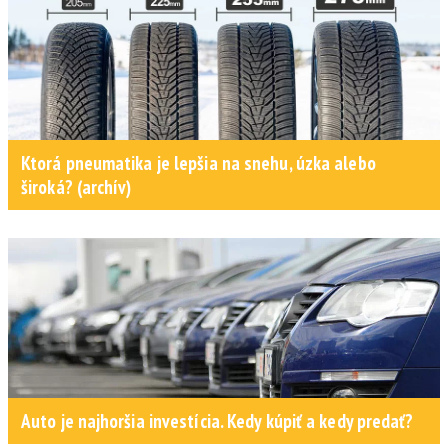
Ktorá pneumatika je lepšia na snehu, úzka alebo
široká? (archív)
Auto je najhoršia investícia. Kedy kúpiť a kedy predať?