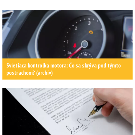
Svietiaca kontrolka motora: Čo sa skrýva pod týmto
postrachom? (archív)