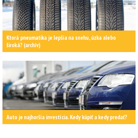
Ktorá pneumatika je lepšia na snehu, úzka alebo
široká? (archív)
Auto je najhoršia investícia. Kedy kúpiť a kedy predať?