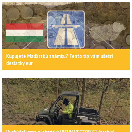
Kupujete Maďarskú známku? Tento tip vám ušetrí
desiatky eur
Vyskúšali sme elektrický HISUN VECTOR E1 (archív)