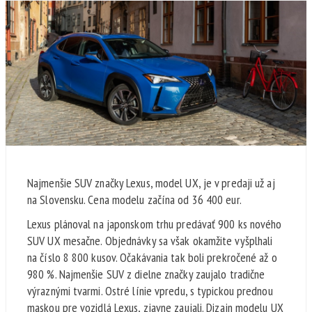
Najmenšie SUV značky Lexus, model UX, je v predaji už aj
na Slovensku. Cena modelu začína od 36 400 eur.
Lexus plánoval na japonskom trhu predávať 900 ks nového
SUV UX mesačne. Objednávky sa však okamžite vyšplhali
na číslo 8 800 kusov. Očakávania tak boli prekročené až o
980 %. Najmenšie SUV z dielne značky zaujalo tradične
výraznými tvarmi. Ostré línie vpredu, s typickou prednou
maskou pre vozidlá Lexus, zjavne zaujali. Dizajn modelu UX