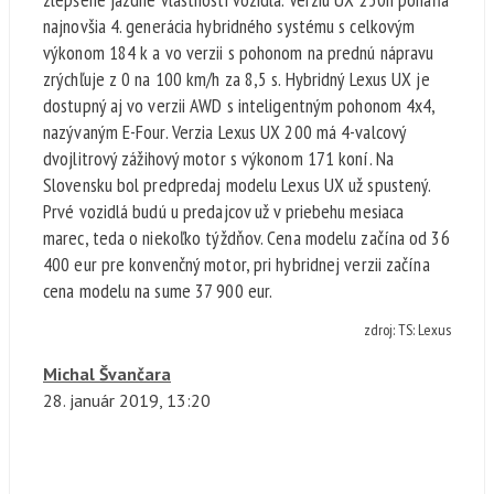
najnovšia 4. generácia hybridného systému s celkovým
výkonom 184 k a vo verzii s pohonom na prednú nápravu
zrýchľuje z 0 na 100 km/h za 8,5 s. Hybridný Lexus UX je
dostupný aj vo verzii AWD s inteligentným pohonom 4x4,
nazývaným E-Four. Verzia Lexus UX 200 má 4-valcový
dvojlitrový zážihový motor s výkonom 171 koní. Na
Slovensku bol predpredaj modelu Lexus UX už spustený.
Prvé vozidlá budú u predajcov už v priebehu mesiaca
marec, teda o niekoľko týždňov. Cena modelu začína od 36
400 eur pre konvenčný motor, pri hybridnej verzii začína
cena modelu na sume 37 900 eur.
zdroj: TS: Lexus
Michal Švančara
28. január
2019, 13:20