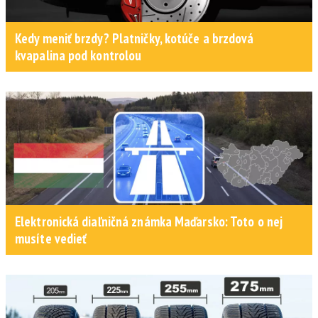
Kedy meniť brzdy? Platničky, kotúče a brzdová
kvapalina pod kontrolou
Elektronická diaľničná známka Maďarsko: Toto o nej
musíte vedieť