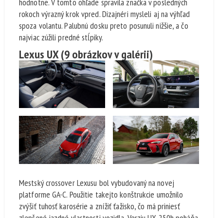
hodnotne. V tomto ohľade spravila značka v posledných
rokoch výrazný krok vpred. Dizajnéri mysleli aj na výhľad
spoza volantu. Palubnú dosku preto posunuli nižšie, a čo
najviac zúžili predné stĺpiky.
Lexus UX
(9 obrázkov v galérii)
Mestský crossover Lexusu bol vybudovaný na novej
platforme GA-C. Použitie takejto konštrukcie umožnilo
zvýšiť tuhosť karosérie a znížiť ťažisko, čo má priniesť
zlepšené jazdné vlastnosti vozidla. Verziu UX 250h poháňa