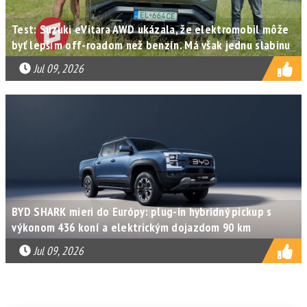
Test: Suzuki eVitara AWD ukázala, že elektromobil môže
byť lepším off-roadom než benzín. Má však jednu slabinu
Jul 09, 2026
BYD SHARK mieri do Európy: plug-in hybridný pickup s
výkonom 436 koní a elektrickým dojazdom 90 km
Jul 09, 2026