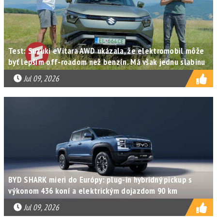
Test: Suzuki eVitara AWD ukázala, že elektromobil môže
byť lepším off-roadom než benzín. Má však jednu slabinu
Jul 09, 2026
BYD SHARK mieri do Európy: plug-in hybridný pickup s
výkonom 436 koní a elektrickým dojazdom 90 km
Jul 09, 2026