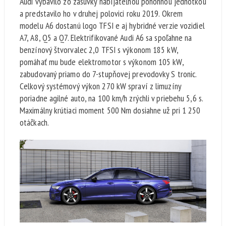
Audi vybavilo zo zásuvky nabíjateľnou pohonnou jednotkou
a predstavilo ho v druhej polovici roku 2019. Okrem
modelu A6 dostanú logo TFSI e aj hybridné verzie vozidiel
A7, A8, Q5 a Q7. Elektrifikované Audi A6 sa spoľahne na
benzínový štvorvalec 2,0 TFSI s výkonom 185 kW,
pomáhať mu bude elektromotor s výkonom 105 kW,
zabudovaný priamo do 7-stupňovej prevodovky S tronic.
Celkový systémový výkon 270 kW spraví z limuzíny
poriadne agilné auto, na 100 km/h zrýchli v priebehu 5,6 s.
Maximálny krútiaci moment 500 Nm dosiahne už pri 1 250
otáčkach.