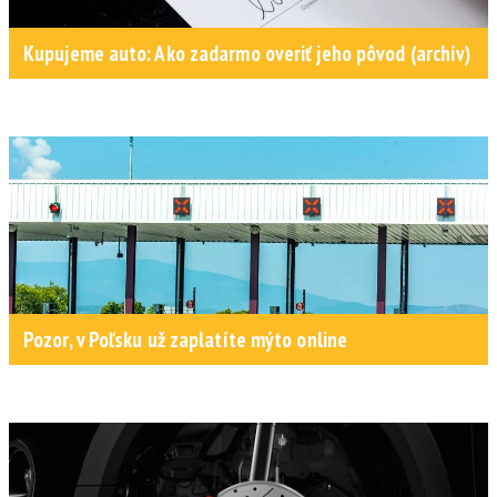
Kupujeme auto: Ako zadarmo overiť jeho pôvod (archív)
Pozor, v Poľsku už zaplatíte mýto online