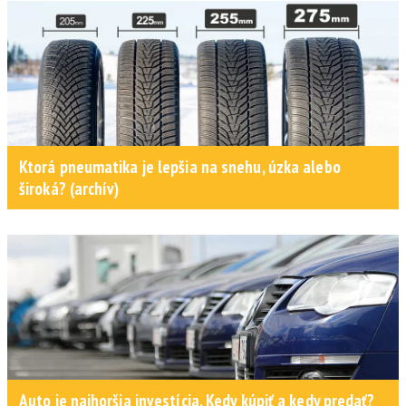
Ktorá pneumatika je lepšia na snehu, úzka alebo
široká? (archív)
Auto je najhoršia investícia. Kedy kúpiť a kedy predať?