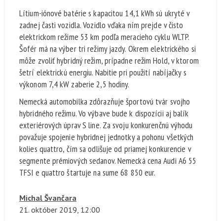
Lítium-iónové batérie s kapacitou 14,1 kWh sú ukryté v
zadnej časti vozidla. Vozidlo vďaka ním prejde v čisto
elektrickom režime 53 km podľa meracieho cyklu WLTP.
Šofér má na výber tri režimy jazdy. Okrem elektrického si
môže zvoliť hybridný režim, prípadne režim Hold, v ktorom
šetrí elektrickú energiu. Nabitie pri použití nabíjačky s
výkonom 7,4 kW zaberie 2,5 hodiny.
Nemecká automobilka zdôrazňuje športovú tvár svojho
hybridného režimu. Vo výbave bude k dispozícii aj balík
exteriérových úprav S line. Za svoju konkurenčnú výhodu
považuje spojenie hybridnej jednotky a pohonu všetkých
kolies quattro, čím sa odlišuje od priamej konkurencie v
segmente prémiových sedanov. Nemecká cena Audi A6 55
TFSI e quattro štartuje na sume 68 850 eur.
Michal Švančara
21. október
2019, 12:00