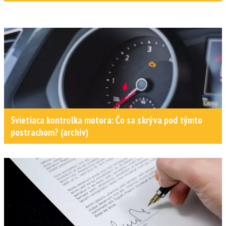
Svietiaca kontrolka motora: Čo sa skrýva pod týmto
postrachom? (archív)