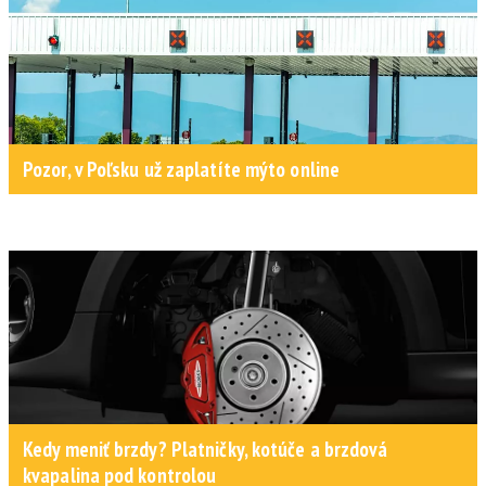
Pozor, v Poľsku už zaplatíte mýto online
Kedy meniť brzdy? Platničky, kotúče a brzdová
kvapalina pod kontrolou