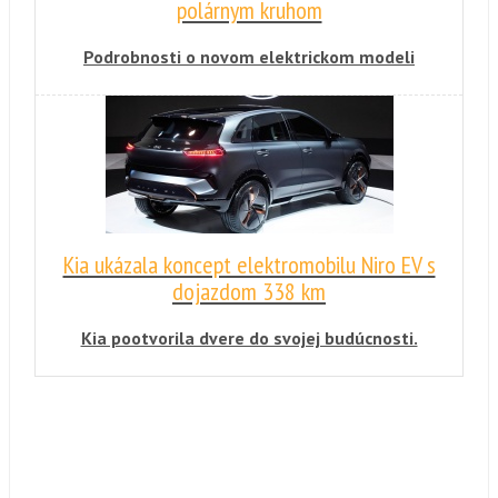
polárnym kruhom
Podrobnosti o novom elektrickom modeli
značky Jaguar sa dozvieme už o mesiac. Teraz
prichádza automobilka s novým videom a
fotografiami.
Kia ukázala koncept elektromobilu Niro EV s
dojazdom 338 km
Kia pootvorila dvere do svojej budúcnosti.
Okrem nového konceptu prezradila plány,
týkajúce sa autonómneho riadenia a
množstva nových elektrifikovaných vozidiel.