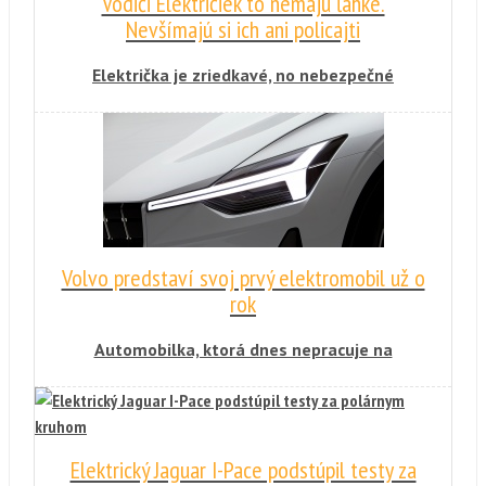
Vodiči Električiek to nemajú ľahké.
Nevšímajú si ich ani policajti
Električka je zriedkavé, no nebezpečné
vozidlo. V Prahe si z nich však ťažkú hlavu
nerobí nik. Autá, chodci, ba aj policajti ich
ľahko prehliadnu. Kým nepríde k nehode.
Volvo predstaví svoj prvý elektromobil už o
rok
Automobilka, ktorá dnes nepracuje na
elektrickom pohone je vo vyspelých štátoch
takmer neschopná konkurovať. Volvo medzi
také rozhodne nepatrí. Svoj prvý model
Elektrický Jaguar I-Pace podstúpil testy za
uvedie už o rok.