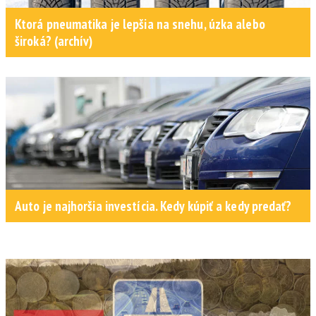
Ktorá pneumatika je lepšia na snehu, úzka alebo
široká? (archív)
Auto je najhoršia investícia. Kedy kúpiť a kedy predať?