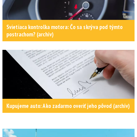
Svietiaca kontrolka motora: Čo sa skrýva pod týmto
postrachom? (archív)
Kupujeme auto: Ako zadarmo overiť jeho pôvod (archív)