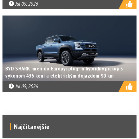
Jul 09, 2026
BYD SHARK mieri do Európy: plug-in hybridný pickup s
výkonom 436 koní a elektrickým dojazdom 90 km
Jul 09, 2026
Najčítanejšie