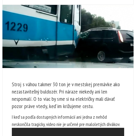
Stroj s váhou takmer 30 ton je v mestskej premávke ako
nezastaviteľný buldozér. Pri náraze niekedy ani len
nespomalí. O to viac by sme si na električky mali dávať
pozor práve vtedy, keď im križujeme cestu.
I keď sa podľa dostupných informácií ani jedna z nehôd
neskončila tragicky, video nie je určené pre maloletých divákov.