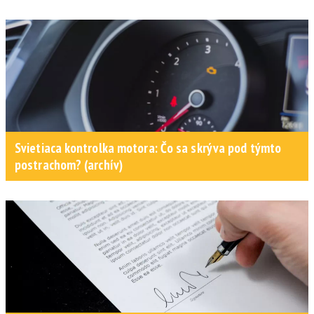
Svietiaca kontrolka motora: Čo sa skrýva pod týmto
postrachom? (archív)