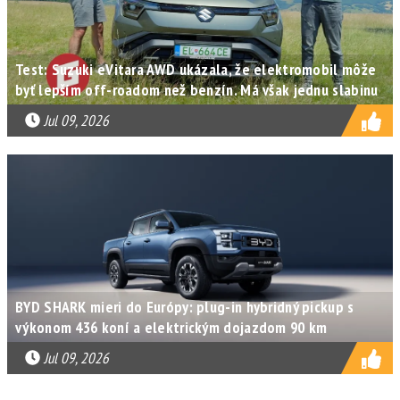
Test: Suzuki eVitara AWD ukázala, že elektromobil môže
byť lepším off-roadom než benzín. Má však jednu slabinu
Jul 09, 2026
BYD SHARK mieri do Európy: plug-in hybridný pickup s
výkonom 436 koní a elektrickým dojazdom 90 km
Jul 09, 2026