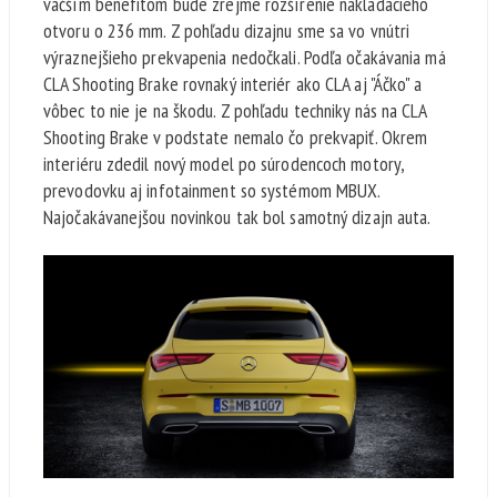
väčším benefitom bude zrejme rozšírenie nakladacieho
otvoru o 236 mm. Z pohľadu dizajnu sme sa vo vnútri
výraznejšieho prekvapenia nedočkali. Podľa očakávania má
CLA Shooting Brake rovnaký interiér ako CLA aj "Áčko" a
vôbec to nie je na škodu. Z pohľadu techniky nás na CLA
Shooting Brake v podstate nemalo čo prekvapiť. Okrem
interiéru zdedil nový model po súrodencoch motory,
prevodovku aj infotainment so systémom MBUX.
Najočakávanejšou novinkou tak bol samotný dizajn auta.