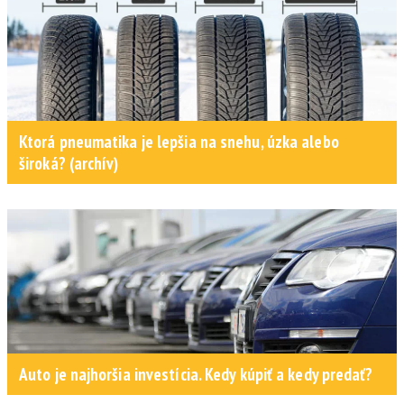
Ktorá pneumatika je lepšia na snehu, úzka alebo
široká? (archív)
Auto je najhoršia investícia. Kedy kúpiť a kedy predať?