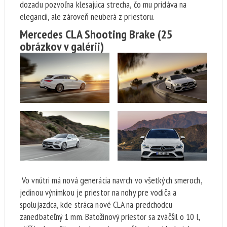
dozadu pozvoľna klesajúca strecha, čo mu pridáva na
elegancii, ale zároveň neuberá z priestoru.
Mercedes CLA Shooting Brake
(25
obrázkov v galérii)
Vo vnútri má nová generácia navrch vo všetkých smeroch,
jedinou výnimkou je priestor na nohy pre vodiča a
spolujazdca, kde stráca nové CLA na predchodcu
zanedbateľný 1 mm. Batožinový priestor sa zväčšil o 10 l,