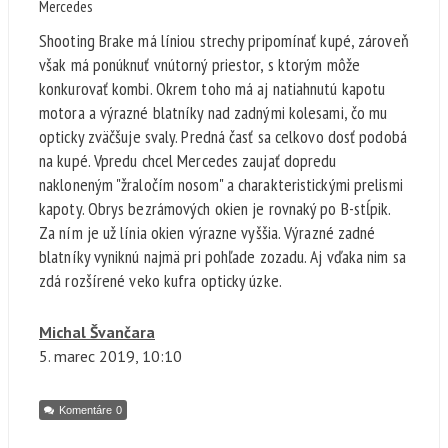
Mercedes
Shooting Brake má líniou strechy pripomínať kupé, zároveň
však má ponúknuť vnútorný priestor, s ktorým môže
konkurovať kombi. Okrem toho má aj natiahnutú kapotu
motora a výrazné blatníky nad zadnými kolesami, čo mu
opticky zväčšuje svaly. Predná časť sa celkovo dosť podobá
na kupé. Vpredu chcel Mercedes zaujať dopredu
nakloneným "žraločím nosom" a charakteristickými prelismi
kapoty. Obrys bezrámových okien je rovnaký po B-stĺpik.
Za ním je už línia okien výrazne vyššia. Výrazné zadné
blatníky vyniknú najmä pri pohľade zozadu. Aj vďaka nim sa
zdá rozšírené veko kufra opticky úzke.
Michal Švančara
5. marec
2019, 10:10
Komentáre
0