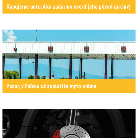
Kupujeme auto: Ako zadarmo overiť jeho pôvod (archív)
Pozor, v Poľsku už zaplatíte mýto online