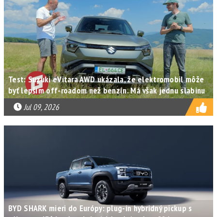
Test: Suzuki eVitara AWD ukázala, že elektromobil môže
byť lepším off-roadom než benzín. Má však jednu slabinu
Jul 09, 2026
BYD SHARK mieri do Európy: plug-in hybridný pickup s