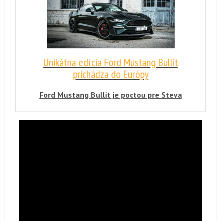
totiž vyrobí málo.
Unikátna edícia Ford Mustang Bullit
prichádza do Európy
Ford Mustang Bullit je poctou pre Steva
McQueena a jeho automobilovú naháňačku z
filmu Bullitov prípad z roku 1968.