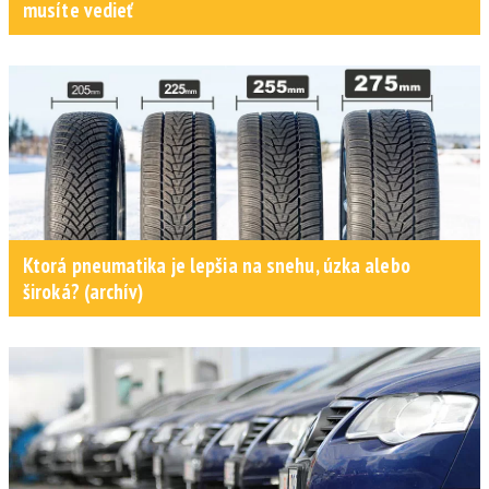
musíte vedieť
Ktorá pneumatika je lepšia na snehu, úzka alebo
široká? (archív)