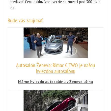
predávať. Cena exkluzívnej verzie sa zmestí pod 300-tisíc
eur.
Bude vás zaujímať
Autosalón Ženeva: Rimac C TWO je našou
hviezdou autosaĺónu
Máme hviezdu autosalónu v Ženeve už na
začiatku. Chorvátsky superelektromobil nám
vyrazil poistky. Cena tohto vozidla je 1,8
milióna eur, ale vyniká aj inými číslami.