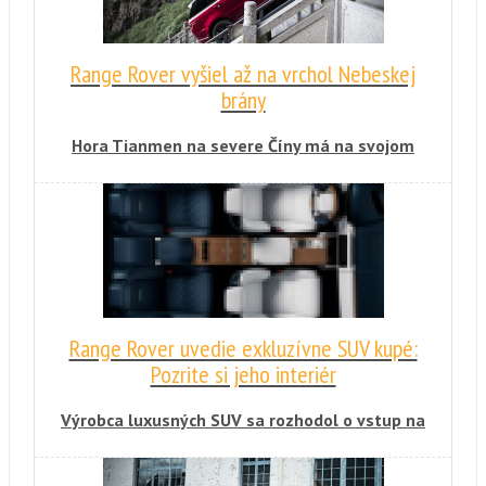
Range Rover vyšiel až na vrchol Nebeskej
brány
Hora Tianmen na severe Číny má na svojom
vrchole úkaz, ktorý sa nazýva nebeská brána.
Z údolia k nemu vedie 99 zákrut a 999
schodov. Range Rover Sport je prvý automobil,
ktorý sa dostal až na vrchol.
Range Rover uvedie exkluzívne SUV kupé:
Pozrite si jeho interiér
Výrobca luxusných SUV sa rozhodol o vstup na
relatívne nový trh SUV kupé automobilov.
Urobí tak však po svojom. Nových modelov