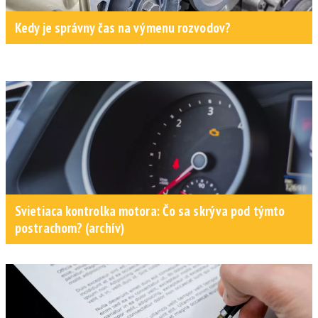
Kedy je správny čas na výmenu rozvodov?
Svietiaca kontrolka motora: Čo sa skrýva pod týmto
postrachom? (archív)