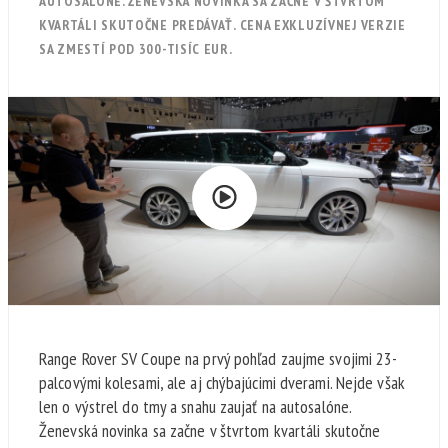
AUTOSALÓNE. ŽENEVSKÁ NOVINKA SA ZAČNE V ŠTVRTOM
KVARTÁLI SKUTOČNE PREDÁVAŤ. CENA EXKLUZÍVNEJ VERZIE
SA ZMESTÍ POD 300-TISÍC EUR.
Range Rover SV Coupe na prvý pohľad zaujme svojimi 23-
palcovými kolesami, ale aj chýbajúcimi dverami. Nejde však
len o výstrel do tmy a snahu zaujať na autosalóne.
Ženevská novinka sa začne v štvrtom kvartáli skutočne