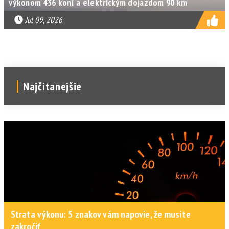
výkonom 436 koní a elektrickým dojazdom 90 km
Jul 09, 2026
Najčítanejšie
Strata výkonu: 5 znakov vám napovie, že musíte
zakročiť