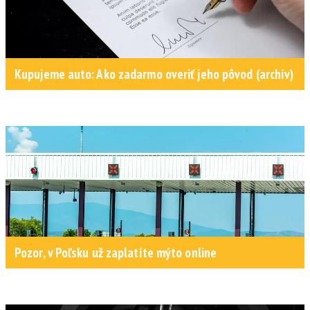
Kupujeme auto: Ako zadarmo overiť jeho pôvod (archív)
Pozor, v Poľsku už zaplatíte mýto online