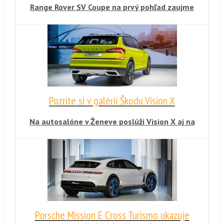
Range Rover SV Coupe na prvý pohľad zaujme
svojimi 23-palcovými kolesami, ale aj
chýbajúcimi dverami. Nejde však len o výstrel
do tmy a snahu zaujať na autosalóne.
Ženevská novinka sa začne v štvrtom kvartáli
skutočne predávať. Cena exkluzívnej verzie sa
zmestí pod 300-tisíc eur.
Pozrite si v galérii Škodu Vision X
Na autosalóne v Ženeve poslúži Vision X aj na
odprezentovanie technológií budúcnosti v
oblasti mobility a konektivity.
Porsche Mission E Cross Turismo ukazuje