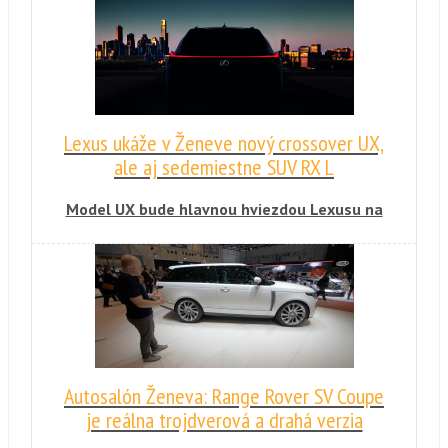
Lexus ukáže v Ženeve nový crossover UX,
ale aj sedemiestne SUV RX L
Model UX bude hlavnou hviezdou Lexusu na
autosalóne v Ženeve. Okrem toho prinesie
koncept LF-1 Limitless a sedemmiestnu
predĺženú verziu SUV RX s označením L.
Autosalón Ženeva: Range Rover SV Coupe
je reálna trojdverová a drahá verzia