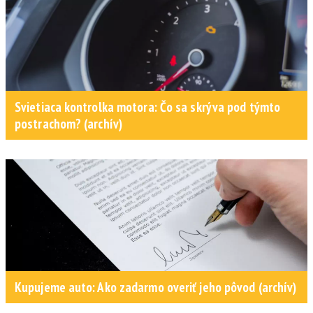
Svietiaca kontrolka motora: Čo sa skrýva pod týmto
postrachom? (archív)
Kupujeme auto: Ako zadarmo overiť jeho pôvod (archív)