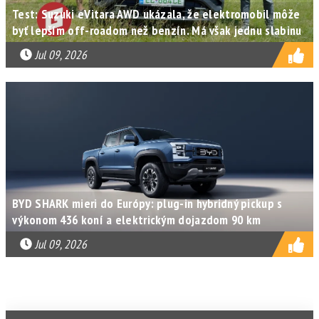
Test: Suzuki eVitara AWD ukázala, že elektromobil môže
byť lepším off-roadom než benzín. Má však jednu slabinu
Jul 09, 2026
BYD SHARK mieri do Európy: plug-in hybridný pickup s
výkonom 436 koní a elektrickým dojazdom 90 km
Jul 09, 2026