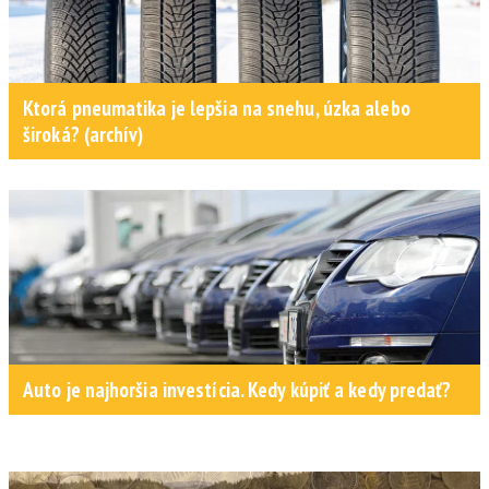
Ktorá pneumatika je lepšia na snehu, úzka alebo
široká? (archív)
Auto je najhoršia investícia. Kedy kúpiť a kedy predať?