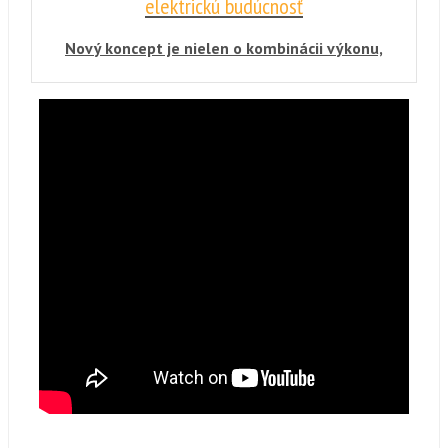
elektrickú budúcnosť
Nový koncept je nielen o kombinácii výkonu,
SUV a elektromobility, ale aj o nových
displejoch, ktoré monitorujú pohľad vodiča.