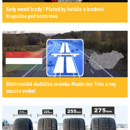
Kedy meniť brzdy? Platničky, kotúče a brzdová
kvapalina pod kontrolou
Elektronická diaľničná známka Maďarsko: Toto o nej
musíte vedieť