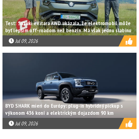
Test: Suzuki eVitara AWD ukázala, že elektromobil môže
byť lepším off-roadom než benzín. Má však jednu slabinu
Jul 09, 2026
BYD SHARK mieri do Európy: plug-in hybridný pickup s
výkonom 436 koní a elektrickým dojazdom 90 km
Jul 09, 2026