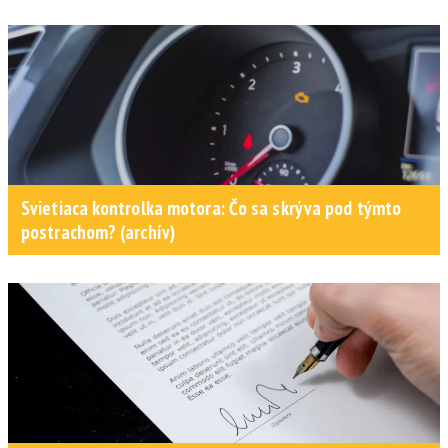
Svietiaca kontrolka motora: Čo sa skrýva pod týmto
postrachom? (archív)