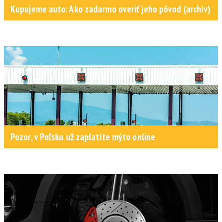
Kupujeme auto: Ako zadarmo overiť jeho pôvod (archív)
Pozor, v Poľsku už zaplatíte mýto online