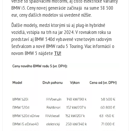
verzie so spaľovacími motormi, aj čisto elektrické varianty
BMW i5. Ceny novej generácie začínajú na sume 58 500
eur, ceny ďalších modelov sú uvedené nižšie.
Ďalšie modely, medzi ktorými sú aj plug-in hybridné
vozidlá, vstúpia na trh na jar 2024. V rovnakom roku sa
predstaví aj BMW 540d vybavené vznetovým radovým
šesťvalcom a nové BMW radu 5 Touring. Viac informácií o
novom BMW 5 nájdete
TU!