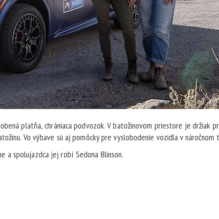
robená platňa, chrániaca podvozok. V batožinovom priestore je držiak p
atožinu. Vo výbave sú aj pomôcky pre vyslobodenie vozidla v náročnom 
 a spolujazdca jej robí Sedona Blinson.