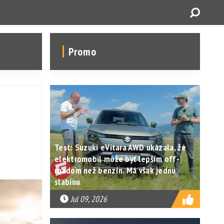
Promo
Test: Suzuki eVitara AWD ukázala, že
elektromobil môže byť lepším off-
roadom než benzín. Má však jednu
slabinu
Jul 09, 2026