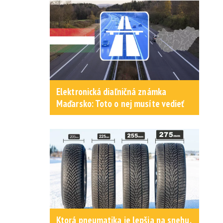
Elektronická diaľničná známka
Maďarsko: Toto o nej musíte vedieť
Ktorá pneumatika je lepšia na snehu,