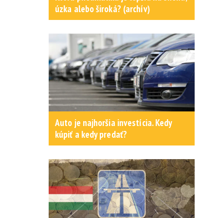
úzka alebo široká? (archív)
Auto je najhoršia investícia. Kedy
kúpiť a kedy predať?