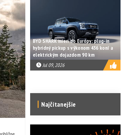
BYD SHARK mieri do Európy: plug-in
hybridný pickup s výkonom 436 koní a
elektrickým dojazdom 90 km
Jul 09, 2026
Najčítanejšie
ribližne