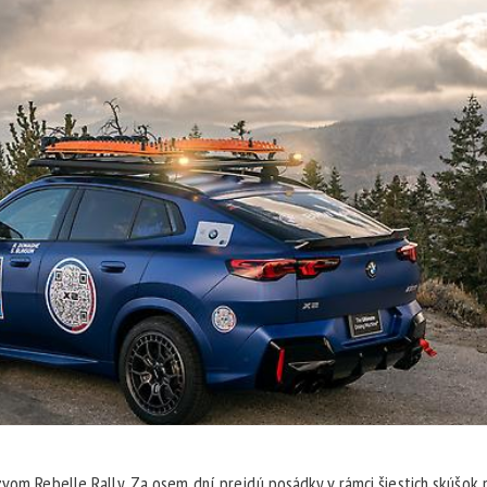
zvom Rebelle Rally. Za osem dní prejdú posádky v rámci šiestich skúšok p