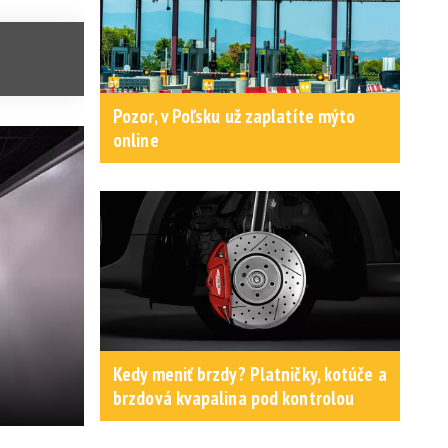
Pozor, v Poľsku už zaplatíte mýto
online
Kedy meniť brzdy? Platničky, kotúče a
brzdová kvapalina pod kontrolou