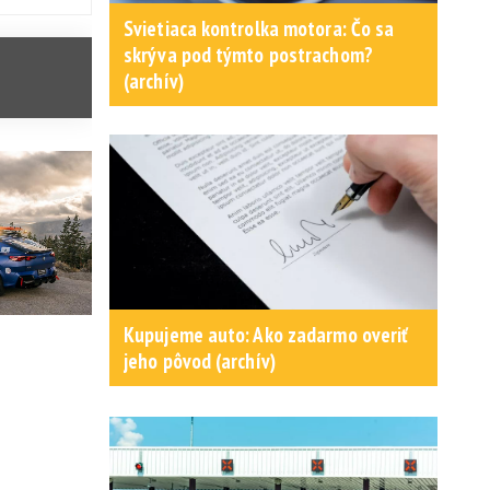
Svietiaca kontrolka motora: Čo sa
skrýva pod týmto postrachom?
(archív)
Kupujeme auto: Ako zadarmo overiť
jeho pôvod (archív)