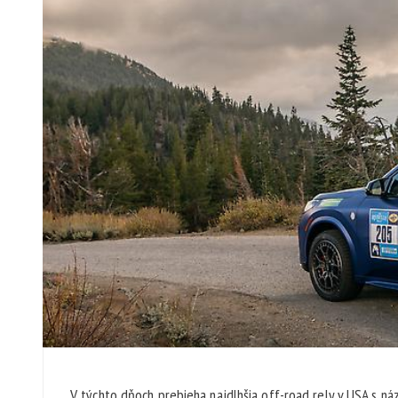
V týchto dňoch prebieha najdlhšia off-road rely v USA s ná