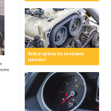
Kedy je správny čas na výmenu
rozvodov?
re
teréne.