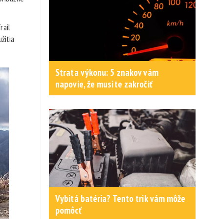
rail
žitia
Strata výkonu: 5 znakov vám
napovie, že musíte zakročiť
Vybitá batéria? Tento trik vám môže
pomôcť