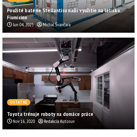
Použité batérie Stellantisu našli využitie na letisku
Fiumicino
Jun 04, 2025
Michal Švančara
OSTATNÉ
Toyota trénuje roboty na domáce práce
Nov 16, 2020
Redakcia Autosuv