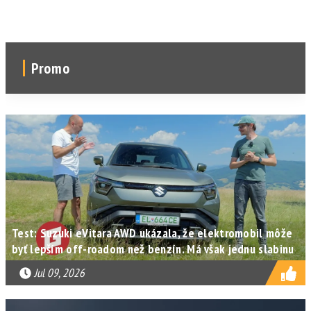
Promo
Test: Suzuki eVitara AWD ukázala, že elektromobil môže
byť lepším off-roadom než benzín. Má však jednu slabinu
Jul 09, 2026