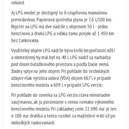
sekúnd.
Aj LPG model je dostupný so 6-stupňovou manuálnou
prevodovkou. Papierová spotreba plynu je 7,6 l/100 km.
Bigster na LPG má dve nádrže s objemom 50 l - jednu
benzínovú a druhú LPG a vďaka tomu prejde až 1 450 km
bez tankovania.
Využiteľný objem LPG nádrže býva kvôli bezpečnosti nižší
a obmedzený by mal byť na 40 l. LPG nádrž sa nachádza
pod dnom batožinového priestoru a podľa Dacie nemá
žiadny vplyv na jeho objem. Pri pohľade do technických
údajov však výrobca udáva (VDA) objem 667 l v prípade
benzínového modelu a 609 l v prípade LPG verzie.
Pri pohľade do cenníka sa LPG verzia stáva mimoriadne
zaujímavou, ak ju porovnáme s cenou rovnako výkonného
benzínového modelu. Pri základnej cene 22 090 eur je len
o 100 eur drahšia a tento rozdiel sa majiteľovi vráti už po
niekoľkých tankovaniach.