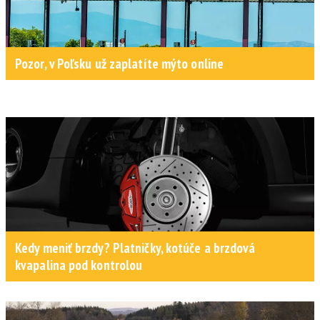
Pozor, v Poľsku už zaplatíte mýto online
Kedy meniť brzdy? Platničky, kotúče a brzdová
kvapalina pod kontrolou