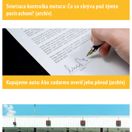
Svietiaca kontrolka motora: Čo sa skrýva pod týmto
postrachom? (archív)
Kupujeme auto: Ako zadarmo overiť jeho pôvod (archív)