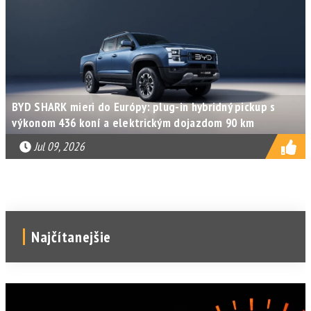
BYD SHARK mieri do Európy: plug-in hybridný pickup s
výkonom 436 koní a elektrickým dojazdom 90 km
Jul 09, 2026
Najčítanejšie