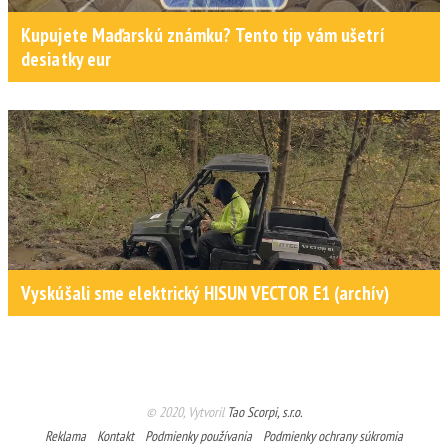
Kupujete Maďarskú známku? Tento tip vám ušetrí
desiatky eur
Vyskúšali sme elektrický HISUN VECTOR E1 (archív)
© 2020, Vytvoril
Tao Scorpi, s.r.o.
Reklama
Kontakt
Podmienky používania
Podmienky ochrany súkromia