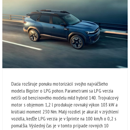
Dacia rozširuje ponuku motorizácií svojho najväčšieho
modelu Bigster o LPG pohon. Parametrami sa LPG verzia
nelíši od benzínového modelu mild hybrid 140. Trojvalcový
motor s objemom 1,2 l produkuje rovnaký výkon 103 kW a
krútiaici moment 230 Nm. Malý rozdiel je akurát v zrýchlení
vozidla, keďže LPG verzia je v šprinte na 100 km/h o 0,2 s
pomalšia. Výsledný čas je v tomto prípade rovných 10