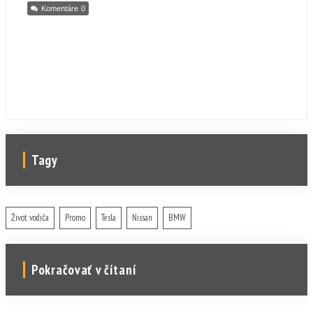
Komentáre
0
Tagy
Život vodiča
Promo
Tesla
Nissan
BMW
Pokračovať v čítaní