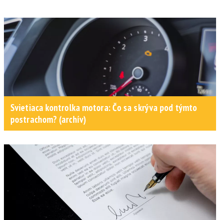
Svietiaca kontrolka motora: Čo sa skrýva pod týmto
postrachom? (archív)