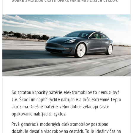
DOBRE ZVLÁDAJÚ ČASTÉ OPAKOVANIE NABÍJACÍCH CYKLOV.
So stratou kapacity batérie elektromobilov to nemusí byť
zlé. Škodí im najmä rýchle nabíjanie a skôr extrémne teplo
ako zima. Dnešné batérie veľmi dobre zvládajú časté
opakovanie nabíjacích cyklov.
Prvá generácia moderných elektromobilov postupne
dosahuje desať a viac rokov na cestách. To je ideálny čas na