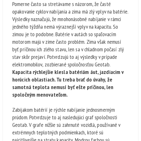
Pomerne často sa stretávame s názorom, že časté
opakovanie cyklov nabíjania a zima má zlý vplyv na batérie.
Výsledky naznačujú, že mnohonásobné nabíjanie v rámci
jedného týždňa nemá výraznejší vplyv na kapacitu. So
zimou je to podobne. Batérie v autách so spaľovacím
motorom majú v zime často problém. Zima však nemusí
byť príčinou ich zlého stavu, len sa v chladnom počasí zlý
stav skôr prejaví. Potvrdzujú to aj výsledky v prípade
elektromobilov, zozbierané spoločnosťou Geotab.
Kapacita rýchlejšie klesla batériám áut, jazdiacim v
horúcich oblastiach. Tu treba brať do úvahy, že
samotná teplota nemusí byť ešte príčinou, len
spoločným menovateľom.
Zabijakom batérií je rýchle nabíjanie jednosmerným
prúdom. Potvrdzuje to aj nasledujúci graf spoločnosti
Geotab. V grafe nižšie sú zahrnuté vozidlá, používané v
extrémnych teplotných podmienkach, ktoré sú
najcitlivejšie na stratu kapacity. Modrou farbou sú