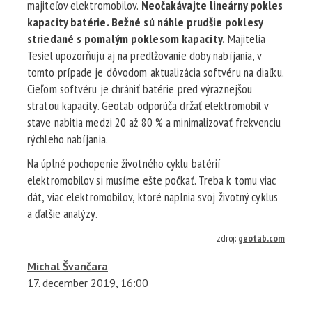
majiteľov elektromobilov.
Neočakávajte lineárny pokles
kapacity batérie. Bežné sú náhle prudšie poklesy
striedané s pomalým poklesom kapacity.
Majitelia
Tesiel upozorňujú aj na predlžovanie doby nabíjania, v
tomto prípade je dôvodom aktualizácia softvéru na diaľku.
Cieľom softvéru je chrániť batérie pred výraznejšou
stratou kapacity. Geotab odporúča držať elektromobil v
stave nabitia medzi 20 až 80 % a minimalizovať frekvenciu
rýchleho nabíjania.
Na úplné pochopenie životného cyklu batérií
elektromobilov si musíme ešte počkať. Treba k tomu viac
dát, viac elektromobilov, ktoré naplnia svoj životný cyklus
a ďalšie analýzy.
zdroj:
geotab.com
Michal Švančara
17. december
2019, 16:00