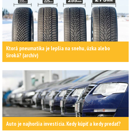
Ktorá pneumatika je lepšia na snehu, úzka alebo
široká? (archív)
Auto je najhoršia investícia. Kedy kúpiť a kedy predať?