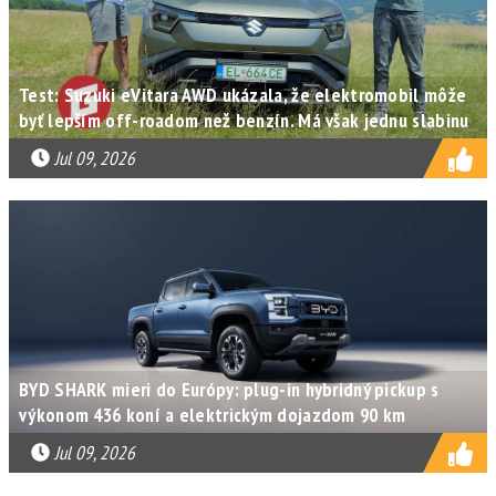
Test: Suzuki eVitara AWD ukázala, že elektromobil môže
byť lepším off-roadom než benzín. Má však jednu slabinu
Jul 09, 2026
BYD SHARK mieri do Európy: plug-in hybridný pickup s
výkonom 436 koní a elektrickým dojazdom 90 km
Jul 09, 2026