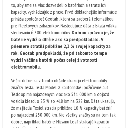
to, aby sme sa viac dozvedeli o batériách a strate ich
kapacity, vychádzajúc z praxe. Prvé dôkladnejšie informácie
prináša spoločnosť Geotab, ktorá sa zaoberá telematikou
pre fleetových zákazníkov. Nasledujúce dáta získala vďaka
sledovaniu 6 300 elektromobilov.
Dobrou správou je, že
batérie vydržia dlhšie ako sa predpokladalo. V
priemere stratili približne 2,3 % svojej kapacity za
rok. Geotab predpokladá, že pri takomto tempe
vydrží väčšina batérií počas celej životnosti
elektromobilu.
Veľmi dobre sa v tomto ohľade ukazujú elektromobily
značky Tesla. Tesla Model X kalifornskej požičovne áut
Tesloop má najazdených viac ako 531 000 km a dojazd
vozidla klesol o 23 % zo 418 km na 322 km. Dáta ukazujú,
že majitelia Tesiel stratia približne 10 % kapacity batérií
po najazdení 250 000 km. Nie všetky značky sú na tom tak
dobre, napríklad batérie Nissanu Leaf strácajú kapacitu