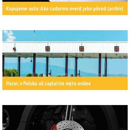
Kupujeme auto: Ako zadarmo overiť jeho pôvod (archív)
Pozor, v Poľsku už zaplatíte mýto online