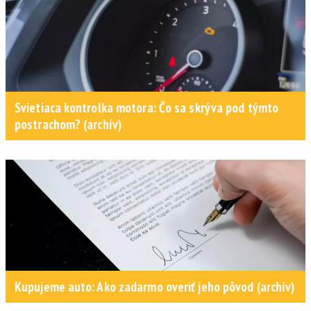
Svietiaca kontrolka motora: Čo sa skrýva pod týmto
postrachom? (archív)
Kupujeme auto: Ako zadarmo overiť jeho pôvod (archív)