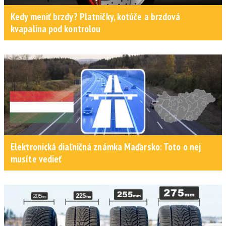
Kedy meniť brzdy? Platničky, kotúče a brzdová
kvapalina pod kontrolou
Elektronická diaľničná známka Maďarsko: Toto o nej
musíte vedieť