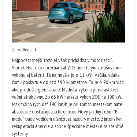
Zdroj: Renault
Najpodstatnejší rozdiel však prichádza v motorizácií.
V priebehu rokov prechádzal ZOE neustálym zlepšovaním
výkonu aj batérií. Tá najnovšia je o 11 kWh väčšia, vďaka
čomu poskytuje dojazd 390 kilometrov. To je o 90 km viac
ako predošlá generácia. Z hľadiska výkonu je nárast tiež
veľmi atraktívny. Zo 66 kW narastá výkon ZOE na 100 kW.
Maximálna rýchlosť 140 km/h je pri tomto mestskom aute
absolútne dostačujúcou hodnotou. Nový jazdný režim "B
mode" bude vodičom uľahčovať jazdu v meste. Zintenzívni
rekuperáciu energie a zapne špeciálne mestské asistenčné
systémy.