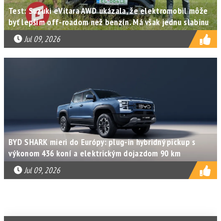
Test: Suzuki eVitara AWD ukázala, že elektromobil môže
byť lepším off-roadom než benzín. Má však jednu slabinu
Jul 09, 2026
BYD SHARK mieri do Európy: plug-in hybridný pickup s
výkonom 436 koní a elektrickým dojazdom 90 km
Jul 09, 2026