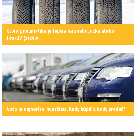
Ktorá pneumatika je lepšia na snehu, úzka alebo
široká? (archív)
Auto je najhoršia investícia. Kedy kúpiť a kedy predať?