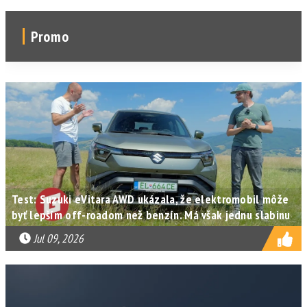
Promo
Test: Suzuki eVitara AWD ukázala, že elektromobil môže
byť lepším off-roadom než benzín. Má však jednu slabinu
Jul 09, 2026