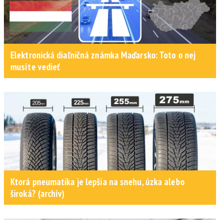
Elektronická diaľničná známka Maďarsko: Toto o nej
musíte vedieť
Ktorá pneumatika je lepšia na snehu, úzka alebo
široká? (archív)