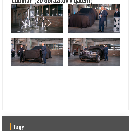
Cullinan
(20 obrázkov v galérii)
Tagy