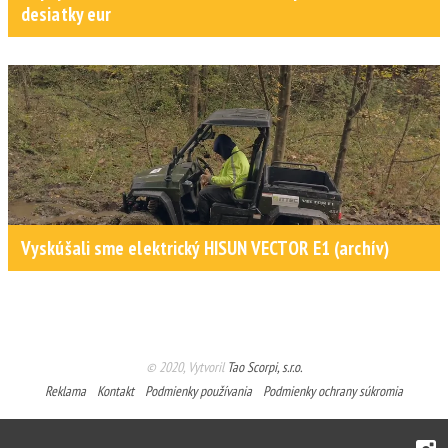
desiatky eur
Vyskúšali sme elektrický HISUN VECTOR E1 (archív)
© 2020, Vytvoril
Tao Scorpi, s.r.o.
Reklama
Kontakt
Podmienky používania
Podmienky ochrany súkromia