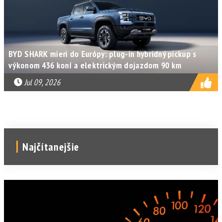
BYD SHARK mieri do Európy: plug-in hybridný pickup s
výkonom 436 koní a elektrickým dojazdom 90 km
Jul 09, 2026
Najčítanejšie