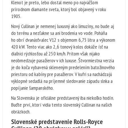
Klenot je preto, lebo dostal meno po najväčšom
prírodnom diamante sveta, ktorý bol objavený v roku
1905.
Nový Cullinan je nemenej luxusný ako limuzíny, no bude aj
do terénu a nezľakne sa ani brodenia vo vode. Poháňa
ho obrí dvanásťvalec V12 s objemom 6,75 litra a výkonom
420 kW. Tento viac ako 2,6 tonový kolos dokáže ísť na
diaľnici rýchlosťou až 250 km/h. Pritom však nijako
neobmedzuje pasažierov v ich luxuse. Štvormiestna verzia
je do koča vybavená skleneným predelením batožinového
priestoru od kabíny pre pasažierov. V kufri sa nachádzajú
výklopné sedadlá na príjemné sledovanie západu slnka a
popíjanie šampanského.
Na Slovensku je oficiálne predstavený iba niekoľko hodín.
Buďte prví, ktorí vidia tento slovenský Cullinan na našich
obrázkoch.
Slovenské predstavenie Rolls-Royce