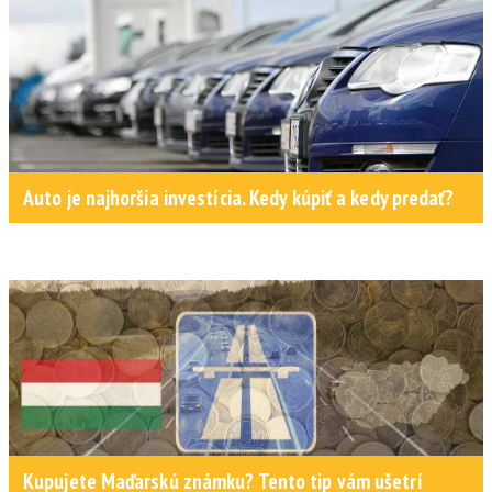
Auto je najhoršia investícia. Kedy kúpiť a kedy predať?
Kupujete Maďarskú známku? Tento tip vám ušetrí