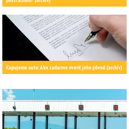
postrachom? (archív)
Kupujeme auto: Ako zadarmo overiť jeho pôvod (archív)