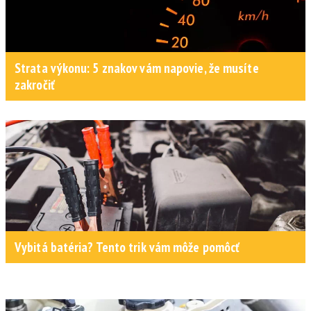
Strata výkonu: 5 znakov vám napovie, že musíte
zakročiť
Vybitá batéria? Tento trik vám môže pomôcť