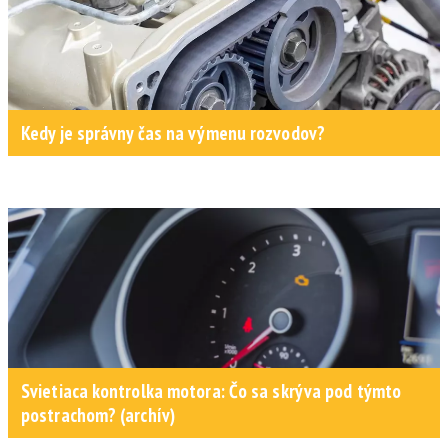
Kedy je správny čas na výmenu rozvodov?
Svietiaca kontrolka motora: Čo sa skrýva pod týmto
postrachom? (archív)