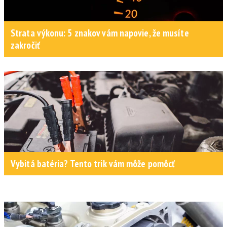
Strata výkonu: 5 znakov vám napovie, že musíte
zakročiť
Vybitá batéria? Tento trik vám môže pomôcť