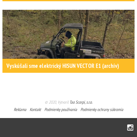
Vyskúšali sme elektrický HISUN VECTOR E1 (archív)
© 2020, Vytvoril
Tao Scorpi, s.r.o.
Reklama
Kontakt
Podmienky používania
Podmienky ochrany súkromia
Instagram