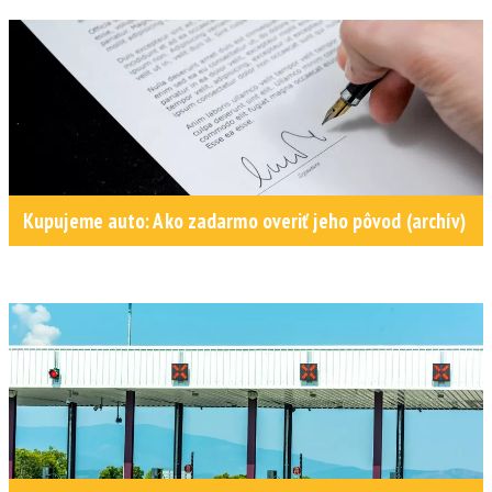
Kupujeme auto: Ako zadarmo overiť jeho pôvod (archív)