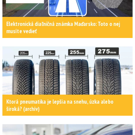
Elektronická diaľničná známka Maďarsko: Toto o nej
musíte vedieť
Ktorá pneumatika je lepšia na snehu, úzka alebo
široká? (archív)