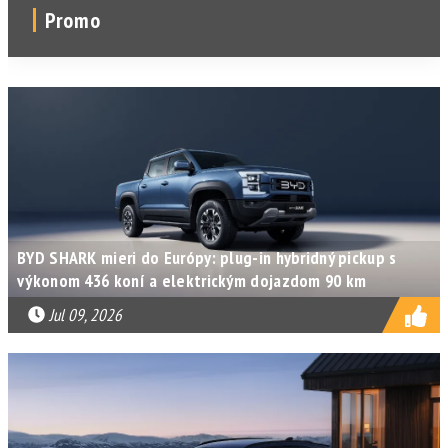
Promo
BYD SHARK mieri do Európy: plug-in hybridný pickup s
výkonom 436 koní a elektrickým dojazdom 90 km
Jul 09, 2026