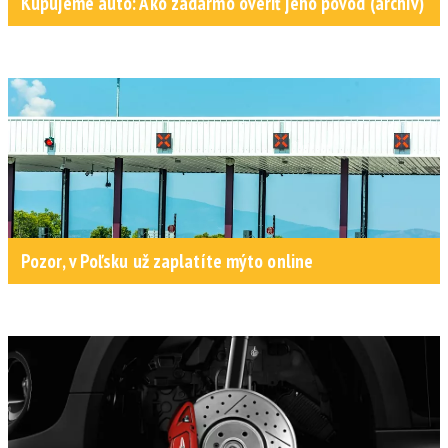
Kupujeme auto: Ako zadarmo overiť jeho pôvod (archív)
Pozor, v Poľsku už zaplatíte mýto online