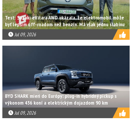
Test: Suzuki eVitara AWD ukázala, že elektromobil môže
byť lepším off-roadom než benzín. Má však jednu slabinu
Jul 09, 2026
BYD SHARK mieri do Európy: plug-in hybridný pickup s
výkonom 436 koní a elektrickým dojazdom 90 km
Jul 09, 2026