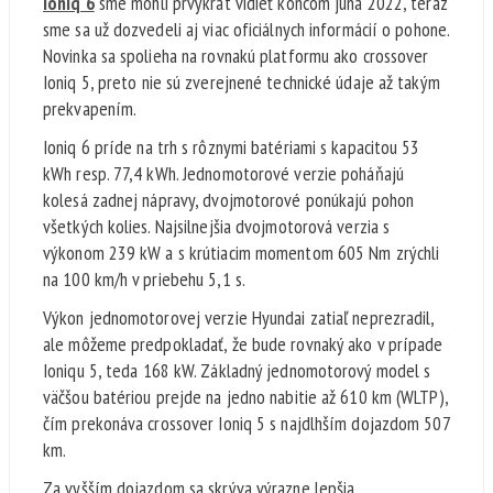
Ioniq 6
sme mohli prvýkrát vidieť koncom júna 2022, teraz
sme sa už dozvedeli aj viac oficiálnych informácií o pohone.
Novinka sa spolieha na rovnakú platformu ako crossover
Ioniq 5, preto nie sú zverejnené technické údaje až takým
prekvapením.
Ioniq 6 príde na trh s rôznymi batériami s kapacitou 53
kWh resp. 77,4 kWh. Jednomotorové verzie poháňajú
kolesá zadnej nápravy, dvojmotorové ponúkajú pohon
všetkých kolies. Najsilnejšia dvojmotorová verzia s
výkonom 239 kW a s krútiacim momentom 605 Nm zrýchli
na 100 km/h v priebehu 5,1 s.
Výkon jednomotorovej verzie Hyundai zatiaľ neprezradil,
ale môžeme predpokladať, že bude rovnaký ako v prípade
Ioniqu 5, teda 168 kW. Základný jednomotorový model s
väčšou batériou prejde na jedno nabitie až 610 km (WLTP),
čím prekonáva crossover Ioniq 5 s najdlhším dojazdom 507
km.
Za vyšším dojazdom sa skrýva výrazne lepšia