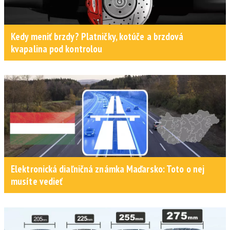
Kedy meniť brzdy? Platničky, kotúče a brzdová
kvapalina pod kontrolou
Elektronická diaľničná známka Maďarsko: Toto o nej
musíte vedieť