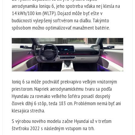
aerodynamika Ioniqu 6, jeho spotreba vďaka nej klesla na
14 kWh/100 km (WLTP). Dojazd môže byť ešte v
budúcnosti vylepšený softvérom na diaľku. Takýmto
spôsobom možno optimalizovať manažment batérie.
Ioniq 6 sa môže pochváliť prekvapivo veľkým vnútorným
priestorom. Napriek aerodynamickému tvaru sa podľa
Hyundaiu za rovnako veľkého šoféra posadí dospelý
človek dlhý 6 stôp, teda 183 cm. Problémom nemá byť ani
klesajúca strecha.
S výrobou nového modelu začne Hyundai už v treťom
štvrťroku 2022 s následným vstupom na trh.