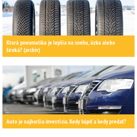
Ktorá pneumatika je lepšia na snehu, úzka alebo
široká? (archív)
Auto je najhoršia investícia. Kedy kúpiť a kedy predať?