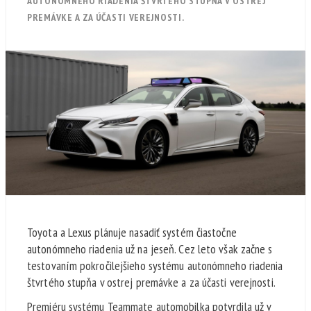
AUTONÓMNEHO RIADENIA ŠTVRTÉHO STUPŇA V OSTREJ
PREMÁVKE A ZA ÚČASTI VEREJNOSTI.
Toyota a Lexus plánuje nasadiť systém čiastočne
autonómneho riadenia už na jeseň. Cez leto však začne s
testovaním pokročilejšieho systému autonómneho riadenia
štvrtého stupňa v ostrej premávke a za účasti verejnosti.
Premiéru systému Teammate automobilka potvrdila už v