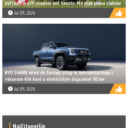
byť lepším off-roadom než benzín. Má však jednu slabinu
Jul 09, 2026
BYD SHARK mieri do Európy: plug-in hybridný pickup s
výkonom 436 koní a elektrickým dojazdom 90 km
Jul 09, 2026
Najčítanejšie