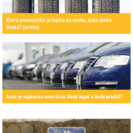
Ktorá pneumatika je lepšia na snehu, úzka alebo
široká? (archív)
Auto je najhoršia investícia. Kedy kúpiť a kedy predať?