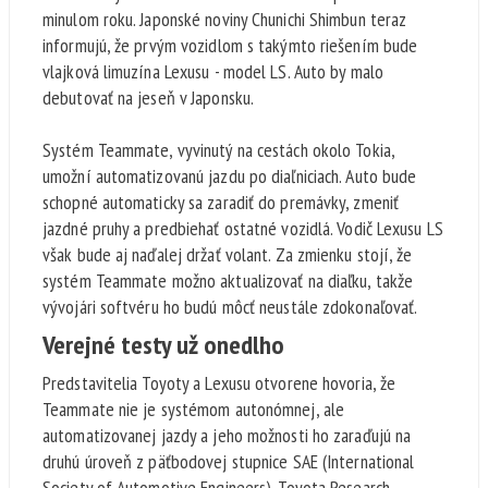
minulom roku. Japonské noviny Chunichi Shimbun teraz
informujú, že prvým vozidlom s takýmto riešením bude
vlajková limuzína Lexusu - model LS. Auto by malo
debutovať na jeseň v Japonsku.
Systém Teammate, vyvinutý na cestách okolo Tokia,
umožní automatizovanú jazdu po diaľniciach. Auto bude
schopné automaticky sa zaradiť do premávky, zmeniť
jazdné pruhy a predbiehať ostatné vozidlá. Vodič Lexusu LS
však bude aj naďalej držať volant. Za zmienku stojí, že
systém Teammate možno aktualizovať na diaľku, takže
vývojári softvéru ho budú môcť neustále zdokonaľovať.
Verejné testy už onedlho
Predstavitelia Toyoty a Lexusu otvorene hovoria, že
Teammate nie je systémom autonómnej, ale
automatizovanej jazdy a jeho možnosti ho zaraďujú na
druhú úroveň z päťbodovej stupnice SAE (International
Society of Automotive Engineers). Toyota Research