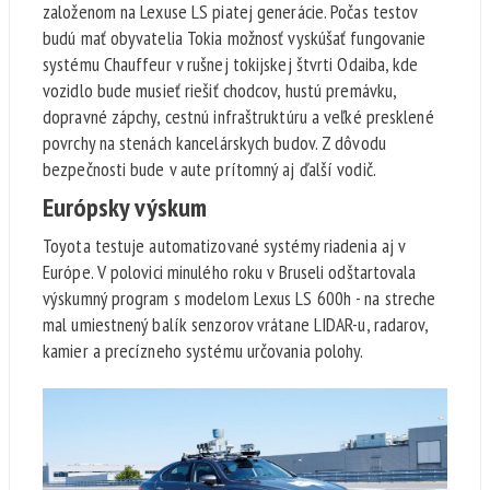
založenom na Lexuse LS piatej generácie. Počas testov
budú mať obyvatelia Tokia možnosť vyskúšať fungovanie
systému Chauffeur v rušnej tokijskej štvrti Odaiba, kde
vozidlo bude musieť riešiť chodcov, hustú premávku,
dopravné zápchy, cestnú infraštruktúru a veľké presklené
povrchy na stenách kancelárskych budov. Z dôvodu
bezpečnosti bude v aute prítomný aj ďalší vodič.
Európsky výskum
Toyota testuje automatizované systémy riadenia aj v
Európe. V polovici minulého roku v Bruseli odštartovala
výskumný program s modelom Lexus LS 600h - na streche
mal umiestnený balík senzorov vrátane LIDAR-u, radarov,
kamier a precízneho systému určovania polohy.