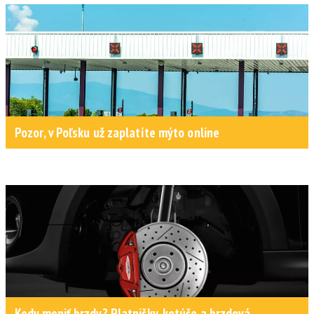
Pozor, v Poľsku už zaplatíte mýto online
Kedy meniť brzdy? Platničky, kotúče a brzdová