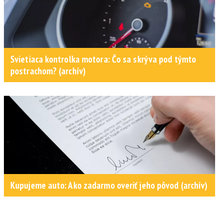
Svietiaca kontrolka motora: Čo sa skrýva pod týmto
postrachom? (archív)
Kupujeme auto: Ako zadarmo overiť jeho pôvod (archív)