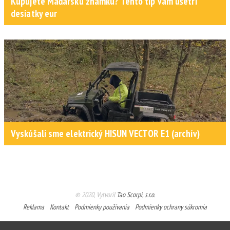
Kupujete Maďarskú známku? Tento tip vám ušetrí
desiatky eur
Vyskúšali sme elektrický HISUN VECTOR E1 (archív)
© 2020, Vytvoril
Tao Scorpi, s.r.o.
Reklama
Kontakt
Podmienky používania
Podmienky ochrany súkromia