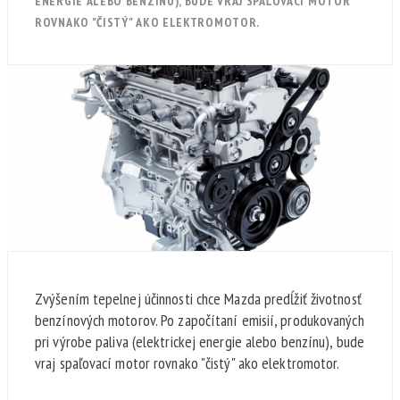
ENERGIE ALEBO BENZÍNU), BUDE VRAJ SPAĽOVACÍ MOTOR
ROVNAKO "ČISTÝ" AKO ELEKTROMOTOR.
Zvýšením tepelnej účinnosti chce Mazda predĺžiť životnosť
benzínových motorov. Po započítaní emisií, produkovaných
pri výrobe paliva (elektrickej energie alebo benzínu), bude
vraj spaľovací motor rovnako "čistý" ako elektromotor.