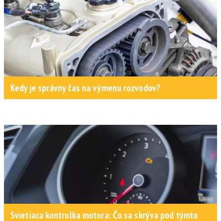
Kedy je správny čas na výmenu rozvodov?
Svietiaca kontrolka motora: Čo sa skrýva pod týmto