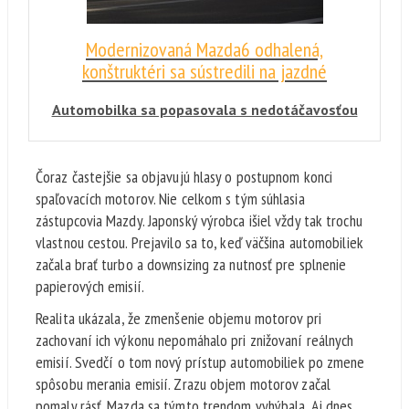
prinesie v roku 2019 Mazda.
Modernizovaná Mazda6 odhalená,
konštruktéri sa sústredili na jazdné
vlastnosti
Automobilka sa popasovala s nedotáčavosťou
v zákrutách a s naladením podvozka. V
Amerike dostane dva benzínové motory
Čoraz častejšie sa objavujú hlasy o postupnom konci
SkyActiv s objemom 2,5 l. Na európsku
spaľovacích motorov. Nie celkom s tým súhlasia
špecifikáciu si ešte musíme počkať.
zástupcovia Mazdy. Japonský výrobca išiel vždy tak trochu
vlastnou cestou. Prejavilo sa to, keď väčšina automobiliek
začala brať turbo a downsizing za nutnosť pre splnenie
papierových emisií.
Realita ukázala, že zmenšenie objemu motorov pri
zachovaní ich výkonu nepomáhalo pri znižovaní reálnych
emisií. Svedčí o tom nový prístup automobiliek po zmene
spôsobu merania emisií. Zrazu objem motorov začal
pomaly rásť. Mazda sa týmto trendom vyhýbala. Aj dnes