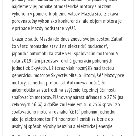
nájdeme v jej ponuke atmosférické motory s nízkym
výkonom v pomere k objemu valcov. Mazda síce získava
porovnateľný výkon ako konkurencia, ale objem motora je
v prípade Mazdy podstatne vyšší.
Ukazuje sa, že Mazda ide dnes znovu svojou cestou. Zatiaľ,
čo všetci hromadne stavili na elektrickú budúcnosť,
japonská automobilka stále verí spaľovacím motorom. V
roku 2019 nám predstaví druhú generáciu pohonných
jednotiek SkyActiv. Už teraz však rozmýšľa nad treťou
generáciou motorov SkyActiv. Mitsuo Hitomi, šéf Mazdy pre
motory, sa nechal pre portál
Autonews
počuť, že
automobilka sa sústredí na zvýšenie tepelnej účinnosti
spaľovacích motorov. Plánovaný nárast účinnosti o 27 % (na
celkových 56 %) a ďalšie zníženie emisií o 25% spraví zo
spaľovacieho motora rovnako “čistú“ pohonnú jednotku,
ako je elektromotor. Pri hodnotení emisií sa berie do
úvahy aj spôsob výroby benzínu a elektrickej energie.