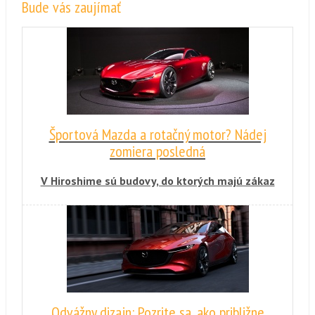
Bude vás zaujímať
Športová Mazda a rotačný motor? Nádej
zomiera posledná
V Hiroshime sú budovy, do ktorých majú zákaz
vstupu aj poprední predstavitelia značky.
Stále sa tam pracuje na vývoji rotačného
motora.
Odvážny dizajn: Pozrite sa, ako približne