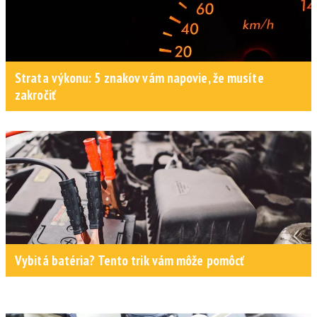
Strata výkonu: 5 znakov vám napovie, že musíte
zakročiť
Vybitá batéria? Tento trik vám môže pomôcť