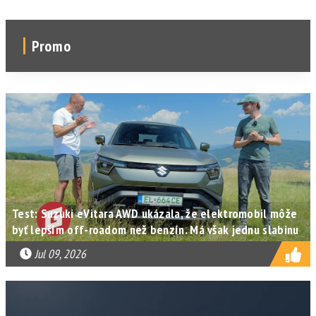
Promo
Test: Suzuki eVitara AWD ukázala, že elektromobil môže
byť lepším off-roadom než benzín. Má však jednu slabinu
Jul 09, 2026