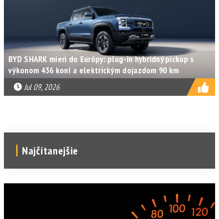
BYD SHARK mieri do Európy: plug-in hybridný pickup s
výkonom 436 koní a elektrickým dojazdom 90 km
Jul 09, 2026
Najčítanejšie