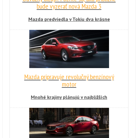
bude vyzerať nová Mazda 3
Mazda predviedla v Tokiu dva krásne
koncepty. Majú množstvo spoločných čŕt a
jeden z nich ukazuje, ako bude vyzerať nová
generácia Mazdy 3.
Mazda pripravuje revolučný benzínový
motor
Mnohé krajiny plánujú v najbližších
desaťročiach úplný zákaz predaja vozidiel so
spaľovacím motorom. Na druhej strane
automobilky ešte vidia potenciál na ich
výrazné zlepšovanie. Novú technológiu