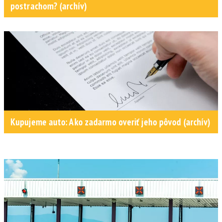
postrachom? (archív)
Kupujeme auto: Ako zadarmo overiť jeho pôvod (archív)