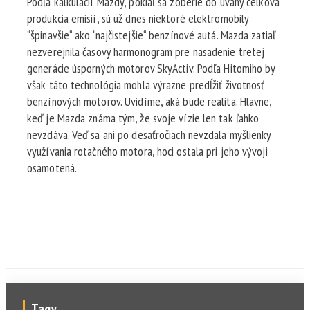
Podľa kalkulácií Mazdy, pokiaľ sa zoberie do úvahy celková
produkcia emisií, sú už dnes niektoré elektromobily
“špinavšie“ ako “najčistejšie“ benzínové autá. Mazda zatiaľ
nezverejnila časový harmonogram pre nasadenie tretej
generácie úsporných motorov SkyActiv. Podľa Hitomiho by
však táto technológia mohla výrazne predĺžiť životnosť
benzínových motorov. Uvidíme, aká bude realita. Hlavne,
keď je Mazda známa tým, že svoje vízie len tak ľahko
nevzdáva. Veď sa ani po desaťročiach nevzdala myšlienky
využívania rotačného motora, hoci ostala pri jeho vývoji
osamotená.
Tagy