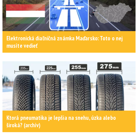
Elektronická diaľničná známka Maďarsko: Toto o nej
musíte vedieť
Ktorá pneumatika je lepšia na snehu, úzka alebo
široká? (archív)