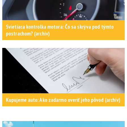
Svietiaca kontrolka motora: Čo sa skrýva pod týmto
postrachom? (archív)
Kupujeme auto: Ako zadarmo overiť jeho pôvod (archív)