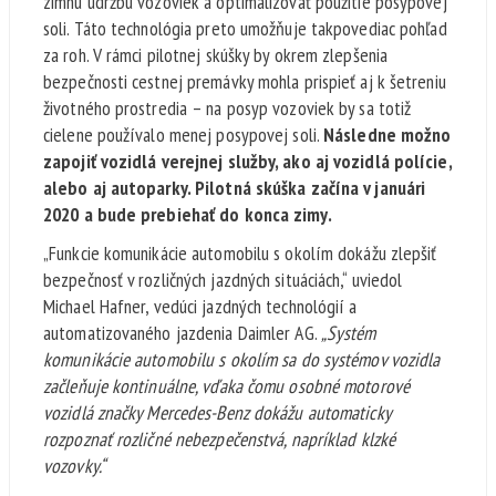
zimnú údržbu vozoviek a optimalizovať použitie posypovej
soli. Táto technológia preto umožňuje takpovediac pohľad
za roh. V rámci pilotnej skúšky by okrem zlepšenia
bezpečnosti cestnej premávky mohla prispieť aj k šetreniu
životného prostredia – na posyp vozoviek by sa totiž
cielene používalo menej posypovej soli.
Následne možno
zapojiť vozidlá verejnej služby, ako aj vozidlá polície,
alebo aj autoparky. Pilotná skúška začína v januári
2020 a bude prebiehať do konca zimy.
„Funkcie komunikácie automobilu s okolím dokážu zlepšiť
bezpečnosť v rozličných jazdných situáciách,“ uviedol
Michael Hafner, vedúci jazdných technológií a
automatizovaného jazdenia Daimler AG.
„Systém
komunikácie automobilu s okolím sa do systémov vozidla
začleňuje kontinuálne, vďaka čomu osobné motorové
vozidlá značky Mercedes-Benz dokážu automaticky
rozpoznať rozličné nebezpečenstvá, napríklad klzké
vozovky.“