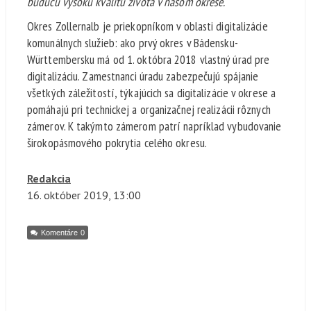
budúcu vysokú kvalitu života v našom okrese.“
Okres Zollernalb je priekopníkom v oblasti digitalizácie
komunálnych služieb: ako prvý okres v Bádensku-
Württembersku má od 1. októbra 2018 vlastný úrad pre
digitalizáciu. Zamestnanci úradu zabezpečujú spájanie
všetkých záležitostí, týkajúcich sa digitalizácie v okrese a
pomáhajú pri technickej a organizačnej realizácii rôznych
zámerov. K takýmto zámerom patrí napríklad vybudovanie
širokopásmového pokrytia celého okresu.
Redakcia
16. október
2019, 13:00
Komentáre
0