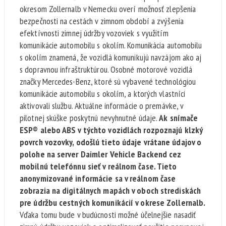
okresom Zollernalb v Nemecku overí možnosť zlepšenia
bezpečnosti na cestách v zimnom období a zvýšenia
efektívnosti zimnej údržby vozoviek s využitím
komunikácie automobilu s okolím. Komunikácia automobilu
s okolím znamená, že vozidlá komunikujú navzájom ako aj
s dopravnou infraštruktúrou. Osobné motorové vozidlá
značky Mercedes-Benz, ktoré sú vybavené technológiou
komunikácie automobilu s okolím, a ktorých vlastníci
aktivovali službu. Aktuálne informácie o premávke, v
pilotnej skúške poskytnú nevyhnutné údaje.
Ak snímače
ESP® alebo ABS v týchto vozidlách rozpoznajú klzký
povrch vozovky, odošlú tieto údaje vrátane údajov o
polohe na server Daimler Vehicle Backend cez
mobilnú telefónnu sieť v reálnom čase. Tieto
anonymizované informácie sa v reálnom čase
zobrazia na digitálnych mapách v oboch strediskách
pre údržbu cestných komunikácií v okrese Zollernalb.
Vďaka tomu bude v budúcnosti možné účelnejšie nasadiť