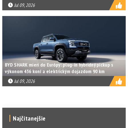
Jul 09, 2026
BYD SHARK mieri do Európy: plug-in hybridný pickup s
výkonom 436 koní a elektrickým dojazdom 90 km
Jul 09, 2026
Najčítanejšie