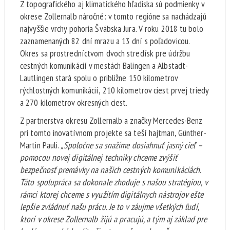
Z topografického aj klimatického hľadiska sú podmienky v
okrese Zollernalb náročné: v tomto regióne sa nachádzajú
najvyššie vrchy pohoria Švábska Jura. V roku 2018 tu bolo
zaznamenaných 82 dní mrazu a 13 dní s poľadovicou.
Okres sa prostredníctvom dvoch stredísk pre údržbu
cestných komunikácií v mestách Balingen a Albstadt-
Lautlingen stará spolu o približne 150 kilometrov
rýchlostných komunikácií, 210 kilometrov ciest prvej triedy
a 270 kilometrov okresných ciest.
Z partnerstva okresu Zollernalb a značky Mercedes-Benz
pri tomto inovatívnom projekte sa teší hajtman, Günther-
Martin Pauli.
„Spoločne sa snažíme dosiahnuť jasný cieľ –
pomocou novej digitálnej techniky chceme zvýšiť
bezpečnosť premávky na našich cestných komunikáciách.
Táto spolupráca sa dokonale zhoduje s našou stratégiou, v
rámci ktorej chceme s využitím digitálnych nástrojov ešte
lepšie zvládnuť našu prácu. Je to v záujme všetkých ľudí,
ktorí v okrese Zollernalb žijú a pracujú, a tým aj základ pre