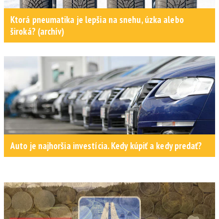
Ktorá pneumatika je lepšia na snehu, úzka alebo
široká? (archív)
Auto je najhoršia investícia. Kedy kúpiť a kedy predať?