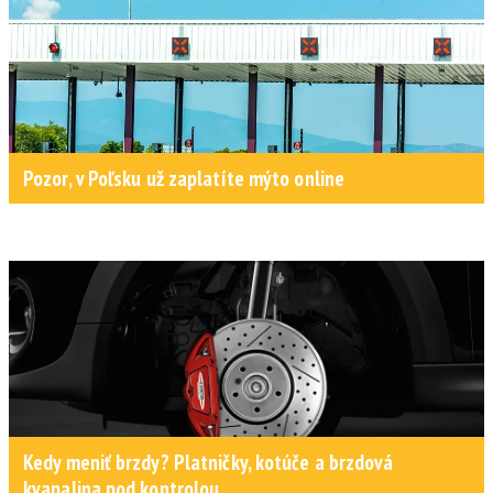
Pozor, v Poľsku už zaplatíte mýto online
Kedy meniť brzdy? Platničky, kotúče a brzdová
kvapalina pod kontrolou