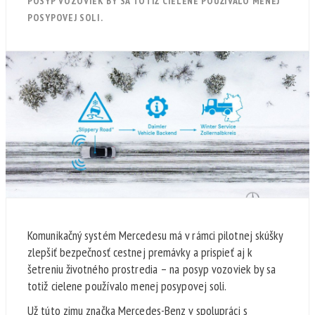
POSYP VOZOVIEK BY SA TOTIŽ CIELENE POUŽÍVALO MENEJ
POSYPOVEJ SOLI.
Komunikačný systém Mercedesu má v rámci pilotnej skúšky
zlepšiť bezpečnosť cestnej premávky a prispieť aj k
šetreniu životného prostredia – na posyp vozoviek by sa
totiž cielene používalo menej posypovej soli.
Už túto zimu značka Mercedes-Benz v spolupráci s