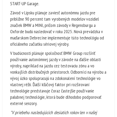
START-UP Garage.
Závod v Lipsku plánuje zaviesť autonómnu jazdu pre
približne 90 percent tam vyrobených modelov vozidiel
značiek BMW a MINI, pričom závody v Regensburgu a
Oxforde budú nasledovať v roku 2025. Nová prevádzka v
maďarskom Debrecíne implementuje túto technológiu od
oficiálneho začiatku sériovej výroby.
V budúcnosti plánuje spoločnosť BMW Group rozšíriť
používanie autonómnej jazdy v závode na ďalšie oblasti
výroby, napríklad na jazdu cez testovaciu zónu a vo
vonkajších distribučných priestoroch. Odborníci na výrobu a
vývoj úzko spolupracujú na zdokonalení technológie vo
vlastnej réžii. Ďalší kľúčový faktor pri rozširovaní
technológie predstavuje čoraz častejšie používanie
palubnej technológie, ktorá bude dlhodobo podporovať
externé senzory.
"V priebehu nasledujúcich desiatich rokov len v našej