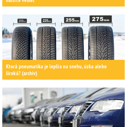
Ktorá pneumatika je lepšia na snehu, úzka alebo
široká? (archív)