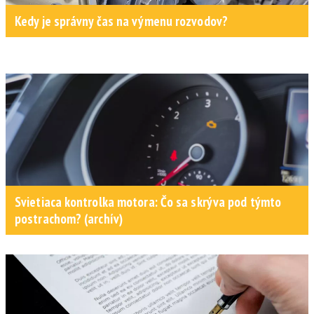
Kedy je správny čas na výmenu rozvodov?
Svietiaca kontrolka motora: Čo sa skrýva pod týmto
postrachom? (archív)