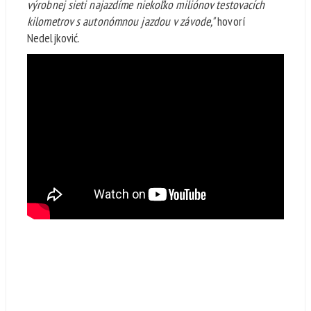
výrobnej sieti najazdíme niekoľko miliónov testovacích
kilometrov s autonómnou jazdou v závode,"
hovorí
Nedeljković.