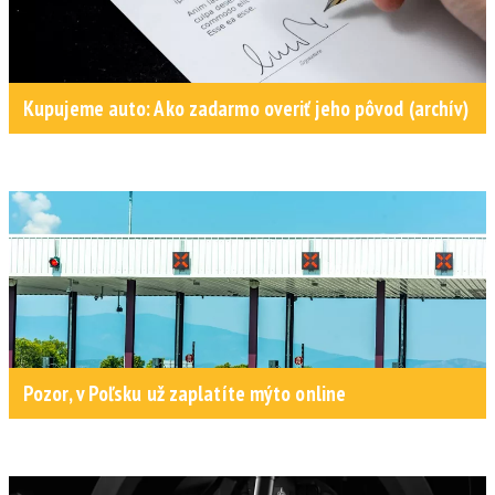
Kupujeme auto: Ako zadarmo overiť jeho pôvod (archív)
Pozor, v Poľsku už zaplatíte mýto online