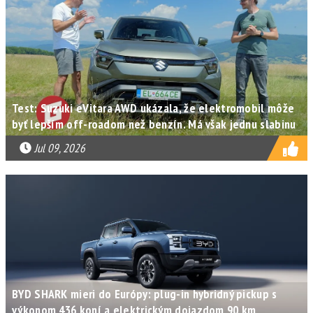
Test: Suzuki eVitara AWD ukázala, že elektromobil môže
byť lepším off-roadom než benzín. Má však jednu slabinu
Jul 09, 2026
BYD SHARK mieri do Európy: plug-in hybridný pickup s
výkonom 436 koní a elektrickým dojazdom 90 km