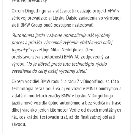
sériovej prevádzky.
Okrem Dingolfingu sa v súčasnosti realizuje projekt AFW v
sériovej prevádzke aj Lipsku. Ďalšie zariadenia vo výrobnej
sieti BMW Group budú postupne nasledovať.
"Autonómna jazda v závode optimalizuje náš výrobný
proces a prináša významné zvýšenie efektívnosti našej
logistiky,"
vysvetľuje Milan Nedeljković, člen
predstavenstva spoločnosti BMW AG zodpovedný za
výrobu.
"To je dôvod, prečo túto technológiu rýchlo
zavedieme do celej našej výrobnej siete."
Okrem vozidiel BMW radu 5 a radu 7 v Dingolfingu sa táto
technológia teraz používa aj vo vozidle MINI Countryman a
v ďalších modeloch značky BMW v Lipsku. V Dingolfingu
jazdia nové vozidlá úplne autonómne a bez vodiča na trase
dlhej viac ako jeden kilometer. Vedie od dvoch montážnych
hál, cez krátku testovaciu trať, až do finalizačnej oblasti
závodu.