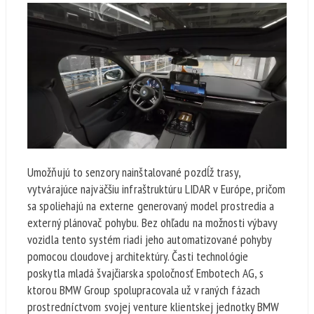
Umožňujú to senzory nainštalované pozdĺž trasy,
vytvárajúce najväčšiu infraštruktúru LIDAR v Európe, pričom
sa spoliehajú na externe generovaný model prostredia a
externý plánovač pohybu. Bez ohľadu na možnosti výbavy
vozidla tento systém riadi jeho automatizované pohyby
pomocou cloudovej architektúry. Časti technológie
poskytla mladá švajčiarska spoločnosť Embotech AG, s
ktorou BMW Group spolupracovala už v raných fázach
prostredníctvom svojej venture klientskej jednotky BMW