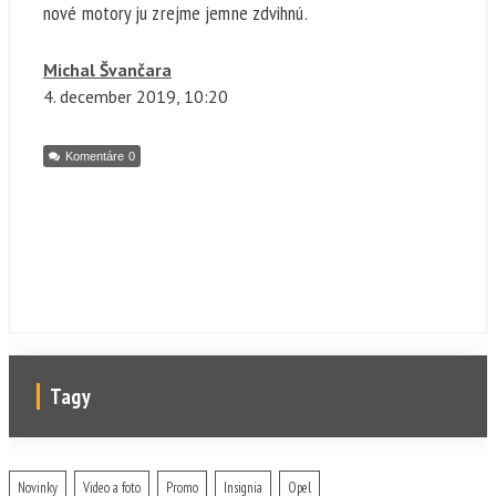
nové motory ju zrejme jemne zdvihnú.
Michal Švančara
4. december
2019, 10:20
Komentáre
0
Tagy
Novinky
Video a foto
Promo
Insignia
Opel