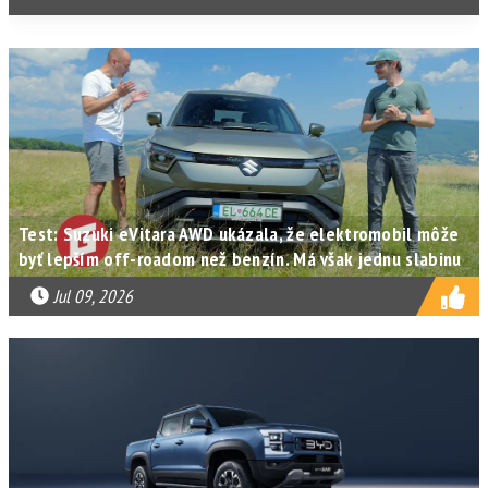
Test: Suzuki eVitara AWD ukázala, že elektromobil môže
byť lepším off-roadom než benzín. Má však jednu slabinu
Jul 09, 2026