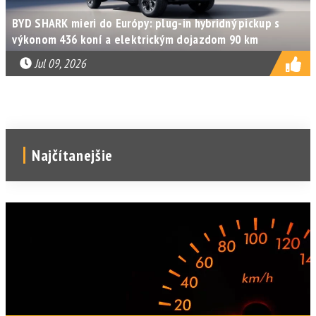
BYD SHARK mieri do Európy: plug-in hybridný pickup s
výkonom 436 koní a elektrickým dojazdom 90 km
Jul 09, 2026
Najčítanejšie