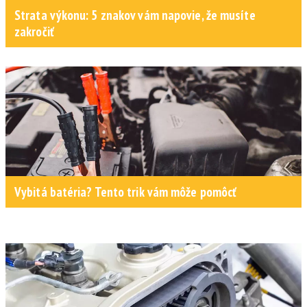
Strata výkonu: 5 znakov vám napovie, že musíte
zakročiť
Vybitá batéria? Tento trik vám môže pomôcť