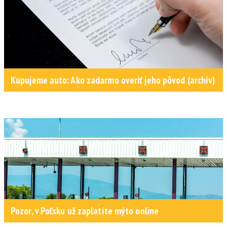
Kupujeme auto: Ako zadarmo overiť jeho pôvod (archív)
Pozor, v Poľsku už zaplatíte mýto online