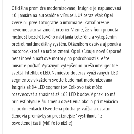
Oficiálna premiéra modernizovanej Insignie je naplánovaná
10. januára na autosalóne v Bruseli. Už teraz však Opel
zverejnil prvé fotografie a informácie. Zatiaľ presne
nevieme, ako sa zmenil interiér. Vieme, že v ňom pribudla
možnosť bezdrôtového nabíjania telefónu a vylepšením
prešiel multimediálny systém. Otáznikom ostáva aj ponuka
motorov, ktorá sa určite zmení. Opel sľubuje nové úsporné
benzínové a naftové motory, na podrobnosti si ešte
musíme počkať. Výrazným vylepšením prešli inteligentné
svetlá IntelliLux LED. Namiesto doteraz využívaných LED
segmentov v každom svetle bude mať modernizovaná
Insignia až 84 LED segmentov. Celkovo tak môže
rozsvecovať a zhasínať až 168 LED bodov. V praxi to má
priniesť plynulejšiu zmenu osvetlenia okolia pri meniacich
sa podmienkach. Osvetlená plocha je väčšia a ostatní
členovia premávky sú precíznejšie "vystrihnutí" z
osvetlenej časti (viď. foto nižšie).