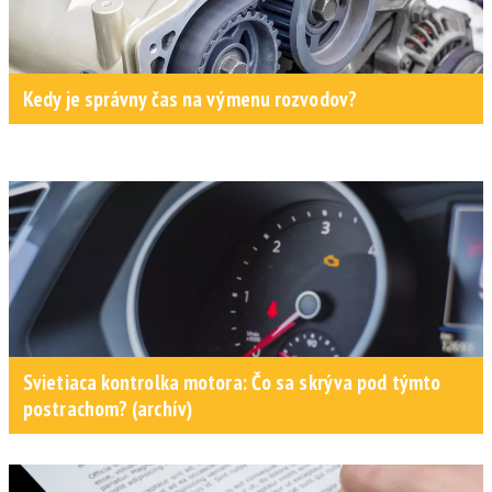
Kedy je správny čas na výmenu rozvodov?
Svietiaca kontrolka motora: Čo sa skrýva pod týmto
postrachom? (archív)