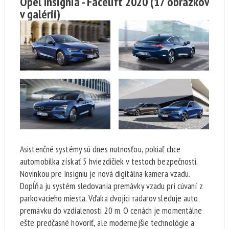
Opel Insignia - Facelift 2020
(17 obrázkov
v galérii)
Asistenčné systémy sú dnes nutnosťou, pokiaľ chce
automobilka získať 5 hviezdičiek v testoch bezpečnosti.
Novinkou pre Insigniu je nová digitálna kamera vzadu.
Dopĺňa ju systém sledovania premávky vzadu pri cúvaní z
parkovacieho miesta. Vďaka dvojici radarov sleduje auto
premávku do vzdialenosti 20 m. O cenách je momentálne
ešte predčasné hovoriť, ale modernejšie technológie a