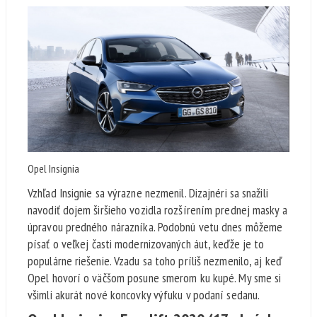
Opel Insignia
Vzhľad Insignie sa výrazne nezmenil. Dizajnéri sa snažili
navodiť dojem širšieho vozidla rozšírením prednej masky a
úpravou predného nárazníka. Podobnú vetu dnes môžeme
písať o veľkej časti modernizovaných áut, keďže je to
populárne riešenie. Vzadu sa toho príliš nezmenilo, aj keď
Opel hovorí o väčšom posune smerom ku kupé. My sme si
všimli akurát nové koncovky výfuku v podaní sedanu.