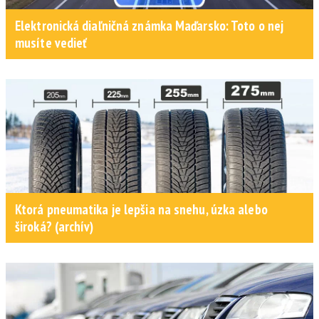
Elektronická diaľničná známka Maďarsko: Toto o nej
musíte vedieť
Ktorá pneumatika je lepšia na snehu, úzka alebo
široká? (archív)